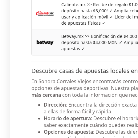
Caliente.mx >> Recibe de regalo $1,0
depósito hasta $3,000! ✓ Amplia cob
usar y aplicación móvil ✓ Líder del
de apuestas físicas ✓​
Betway.mx >> Bonificación de $4,000
depósito hasta $4,000 MXN ✓ Amplia
apuestas ✓
Descubre casas de apuestas locales en
En Sonora Corrales Viejos encontrarás centr
opciones de apuestas deportivas. Nuestra pl
más cercana
con toda la información que nece
Dirección
: Encuentra la dirección exacta
a ellas de forma fácil y rápida.
Horario de apertura
: Descubre el horari
saber exactamente cuándo puedes realiz
Opciones de apuesta
: Descubre las dif