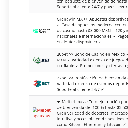
con paquete de bienvenida de hasta 
Soporte al cliente 24/7 y pagos segu
Granawin MX >> Apuestas deportiva
✓ Casa de apuestas moderna con cuot
de casino hasta $3,000 MXN + 120 gi
nacionales e internacionales ✓ Pagos
cualquier dispositivo ✓
20bet >> Bono de Casino en México »
MXN ✓ Variedad extensa de juegos d
confiable ✓ Promociones y ofertas r
22bet >> Bonificación de bienvenid
Variedad extensa de eventos deporti
Soporte al cliente 24/7 ✓
★ Melbet.mx >> Tu mejor opción par
de bienvenida del 100 % hasta $3,5
Gran variedad de deportes, mercados
intuitiva y accesible en dispositivo
como Bitcoin, Ethereum y Litecoin ✓