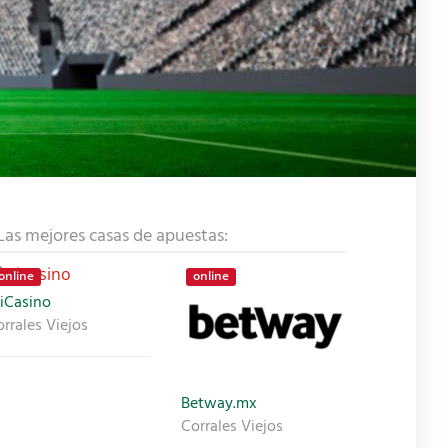
Las mejores casas de apuestas:
online
online
iCasino
rrales Viejos
Betway.mx
Corrales Viejos