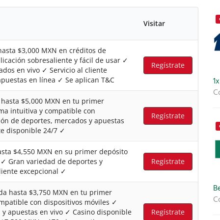
Visitar
hasta $3,000 MXN en créditos de
icación sobresaliente y fácil de usar ✓
Regístrate
dos en vivo ✓ Servicio al cliente
apuestas en línea ✓ Se aplican T&C
1
Co
 hasta $5,000 MXN en tu primer
ma intuitiva y compatible con
Regístrate
ción de deportes, mercados y apuestas
te disponible 24/7 ✓
asta $4,550 MXN en su primer depósito
ar ✓ Gran variedad de deportes y
Regístrate
liente excepcional ✓
B
ida hasta $3,750 MXN en tu primer
Co
patible con dispositivos móviles ✓
 y apuestas en vivo ✓ Casino disponible
Regístrate