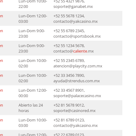
en
Lun-Dom 10:00-
+52 55 4321 9876,
22:00
soporte@ganabet.mx
en
Lun-Dom 12:00-
+52 55 5678 1234,
03:00
contacto@yakcasino.mx
en
Lun-Dom 9:00-
+52 55 6789 2345,
23:00
contacto@sportsbook.mx
en
Lun-Dom 9:00-
+52 55 1234 5678,
23:00
contacto@
caliente
.mx
en
Lun-Dom 10:00-
+52 55 2345 6789,
02:00
atencion@playcity.com.mx
en
Lun-Dom 10:00-
+52 33 3456 7890,
02:00
ayuda@strendus.com.mx
en
Lun-Dom 12:00-
+52 33 4567 8901,
00:00
soporte@palacecasino.mx
en
Abierto las 24
+52 81 5678 9012,
horas
soporte@casinored.mx
en
Lun-Dom 10:00-
+52 81 6789 0123,
03:00
contacto@yakcasino.mx
en
Lun-Dom 12:00-
+52 22 6789 0123,