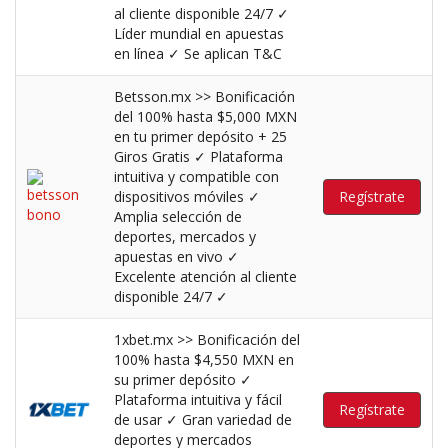
al cliente disponible 24/7 ✓
Líder mundial en apuestas
en línea ✓ Se aplican T&C
Betsson.mx >> Bonificación
del 100% hasta $5,000 MXN
en tu primer depósito + 25
Giros Gratis ✓ Plataforma
intuitiva y compatible con
dispositivos móviles ✓
Regístrate
Amplia selección de
deportes, mercados y
apuestas en vivo ✓
Excelente atención al cliente
disponible 24/7 ✓
1xbet.mx >> Bonificación del
100% hasta $4,550 MXN en
su primer depósito ✓
Plataforma intuitiva y fácil
Regístrate
de usar ✓ Gran variedad de
deportes y mercados