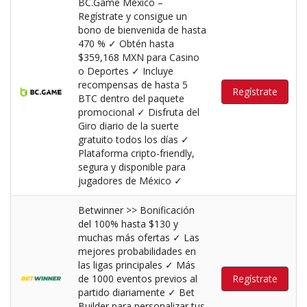
BC.Game México –
Regístrate y consigue un
bono de bienvenida de hasta
470 % ✓ Obtén hasta
$359,168 MXN para Casino
o Deportes ✓ Incluye
recompensas de hasta 5
Regístrate
BTC dentro del paquete
promocional ✓ Disfruta del
Giro diario de la suerte
gratuito todos los días ✓
Plataforma cripto-friendly,
segura y disponible para
jugadores de México ✓
Betwinner >> Bonificación
del 100% hasta $130 y
muchas más ofertas ✓ Las
mejores probabilidades en
las ligas principales ✓ Más
de 1000 eventos previos al
Regístrate
partido diariamente ✓ Bet
Builder para personalizar tus