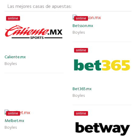
Las mejores casas de apuestas:
online
online
Betsson.mx
Boyles
online
Caliente.mx
Boyles
Bet365.mx
Boyles
online
online
Melbet.mx
Boyles