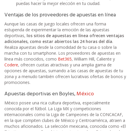
puedas hacer la mejor elección en tu ciudad.
Ventajas de los proveedores de apuestas en línea
Aunque las casas de juego locales ofrecen una forma
estupenda de experimentar la emoción de las apuestas
deportivas,
los sitios de apuestas en línea ofrecen ventajas
adicionales, como estar abiertos las 24 horas del día
.
Realiza apuestas desde la comodidad de tu casa o sobre la
marcha con tu smartphone. Los proveedores de apuestas en
línea más conocidos, como
Bet365
, William Hill, Caliente y
Codere
, ofrecen cuotas atractivas y una amplia gama de
opciones de apuestas, sumando a las casas de apuestas de tu
zona y a menudo también ofrecen lucrativas ofertas de bonos y
promociones.
Apuestas deportivas en Boyles,
México
México posee una rica cultura deportiva, especialmente
conocida por el fútbol. La Liga MX y competiciones
internacionales como la Liga de Campeones de la CONCACAF,
en la que compiten clubes de México y Centroamérica, atraen a
muchos aficionados. La selección mexicana, conocida como «El