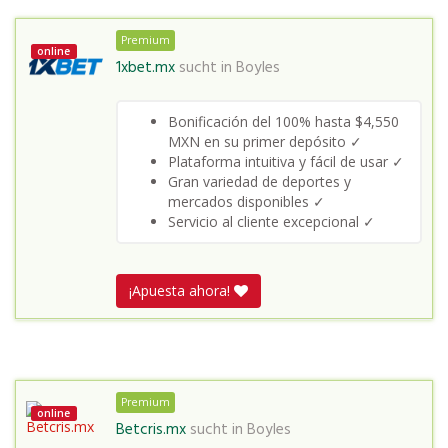
Premium
online
1xbet.mx
sucht in
Boyles
Bonificación del 100% hasta $4,550
MXN en su primer depósito ✓
Plataforma intuitiva y fácil de usar ✓
Gran variedad de deportes y
mercados disponibles ✓
Servicio al cliente excepcional ✓
¡Apuesta ahora!
Premium
online
Betcris.mx
sucht in
Boyles