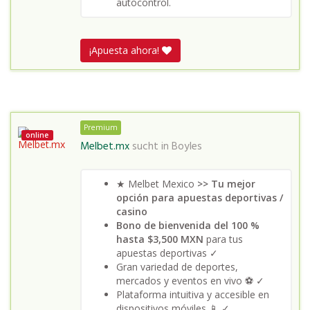
autocontrol.
¡Apuesta ahora!
Premium
online
Melbet.mx
sucht in
Boyles
★ Melbet Mexico
>> Tu mejor
opción para apuestas deportivas /
casino
Bono de bienvenida del 100 %
hasta $3,500 MXN
para tus
apuestas deportivas ✓
Gran variedad de deportes,
mercados y eventos en vivo ⚽️ ✓
Plataforma intuitiva y accesible en
dispositivos móviles 📱 ✓