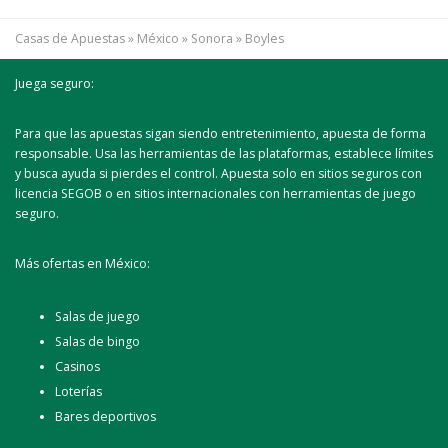
Casas de Apuestas
»
México
»
Sonora
»
Boyles
Juega seguro:
Para que las apuestas sigan siendo entretenimiento, apuesta de forma
responsable. Usa las herramientas de las plataformas, establece límites
y busca ayuda si pierdes el control. Apuesta solo en sitios seguros con
licencia SEGOB o en sitios internacionales con herramientas de juego
seguro.
Más ofertas en México:
Salas de juego
Salas de bingo
Casinos
Loterías
Bares deportivos