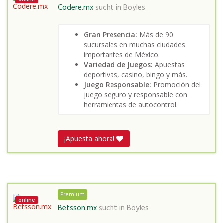
Codere.mx
sucht in
Boyles
Gran Presencia:
Más de 90
sucursales en muchas ciudades
importantes de México.
Variedad de Juegos:
Apuestas
deportivas, casino, bingo y más.
Juego Responsable:
Promoción del
juego seguro y responsable con
herramientas de autocontrol.
¡Apuesta ahora!
Premium
online
Betsson.mx
sucht in
Boyles