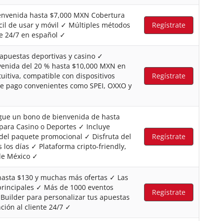
envenida hasta $7,000 MXN Cobertura
cil de usar y móvil ✓ Múltiples métodos
Regístrate
te 24/7 en español ✓
 apuestas deportivas y casino ✓
enida del 20 % hasta $10,000 MXN en
uitiva, compatible con dispositivos
Regístrate
de pago convenientes como SPEI, OXXO y
igue un bono de bienvenida de hasta
ara Casino o Deportes ✓ Incluye
del paquete promocional ✓ Disfruta del
Regístrate
s los días ✓ Plataforma cripto-friendly,
de México ✓
hasta $130 y muchas más ofertas ✓ Las
 principales ✓ Más de 1000 eventos
Regístrate
 Builder para personalizar tus apuestas
ción al cliente 24/7 ✓