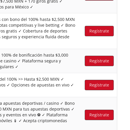
$7,500 MXN + 170 giros gratis ✓
ros para México ✓
s con bono del 100% hasta $2,500 MXN
as competitivas y live betting ✓ Bono
ros gratis ✓ Cobertura de deportes
Regístrate
 seguros y experiencia fluida desde
 100% de bonificación hasta $3,000
e casino ✓ Plataforma segura y
Regístrate
egulares ✓
a del 100% >> Hasta $2,500 MXN ✓
vos ✓ Opciones de apuestas en vivo ✓
Regístrate
a apuestas deportivas / casino ✓ Bono
00 MXN para tus apuestas deportivas ✓
 y eventos en vivo ⚽️ ✓ Plataforma
Regístrate
s móviles 📱 ✓ Acepta criptomonedas