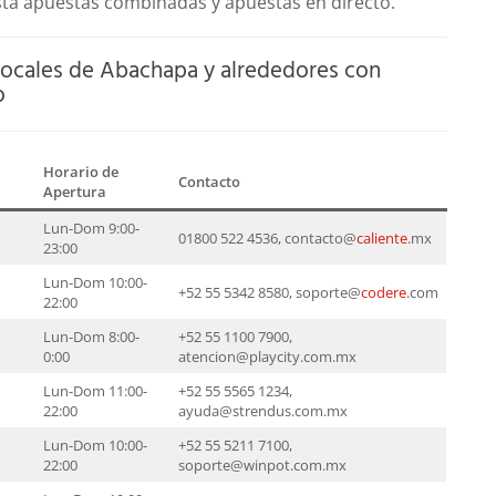
sta apuestas combinadas y apuestas en directo.
 locales de Abachapa y alrededores con
o
Horario de
Contacto
Apertura
Lun-Dom 9:00-
01800 522 4536, contacto@
caliente
.mx
23:00
Lun-Dom 10:00-
+52 55 5342 8580, soporte@
codere
.com
22:00
Lun-Dom 8:00-
+52 55 1100 7900,
0:00
atencion@playcity.com.mx
Lun-Dom 11:00-
+52 55 5565 1234,
22:00
ayuda@strendus.com.mx
Lun-Dom 10:00-
+52 55 5211 7100,
22:00
soporte@winpot.com.mx