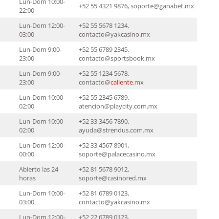
Lun-Dom 10:00-
+52 55 4321 9876, soporte@ganabet.mx
22:00
Lun-Dom 12:00-
+52 55 5678 1234,
03:00
contacto@yakcasino.mx
Lun-Dom 9:00-
+52 55 6789 2345,
23:00
contacto@sportsbook.mx
Lun-Dom 9:00-
+52 55 1234 5678,
23:00
contacto@
caliente
.mx
Lun-Dom 10:00-
+52 55 2345 6789,
02:00
atencion@playcity.com.mx
Lun-Dom 10:00-
+52 33 3456 7890,
02:00
ayuda@strendus.com.mx
Lun-Dom 12:00-
+52 33 4567 8901,
00:00
soporte@palacecasino.mx
Abierto las 24
+52 81 5678 9012,
horas
soporte@casinored.mx
Lun-Dom 10:00-
+52 81 6789 0123,
03:00
contacto@yakcasino.mx
Lun-Dom 12:00-
+52 22 6789 0123,