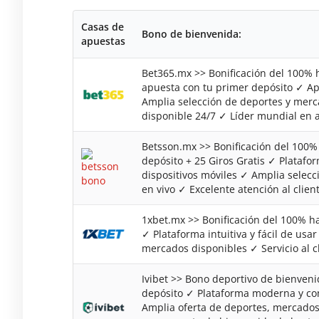
Casas de
Bono de bienvenida:
apuestas
Bet365.mx >> Bonificación del 100% 
apuesta con tu primer depósito ✓ Apl
Amplia selección de deportes y merca
disponible 24/7 ✓ Líder mundial en 
Betsson.mx >> Bonificación del 100%
depósito + 25 Giros Gratis ✓ Platafor
dispositivos móviles ✓ Amplia selec
en vivo ✓ Excelente atención al clien
1xbet.mx >> Bonificación del 100% h
✓ Plataforma intuitiva y fácil de us
mercados disponibles ✓ Servicio al c
Ivibet >> Bono deportivo de bienven
depósito ✓ Plataforma moderna y com
Amplia oferta de deportes, mercados