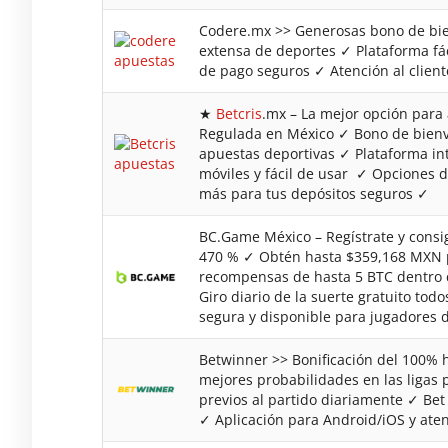
Codere.mx >> Generosas bono de bi
extensa de deportes ✓ Plataforma fá
de pago seguros ✓ Atención al clien
★
Betcris
.mx – La mejor opción para
Regulada en México ✓ Bono de bienv
apuestas deportivas ✓ Plataforma int
móviles y fácil de usar ✓ Opciones 
más para tus depósitos seguros ✓
BC.Game México – Regístrate y cons
470 % ✓ Obtén hasta $359,168 MXN p
recompensas de hasta 5 BTC dentro 
Giro diario de la suerte gratuito todo
segura y disponible para jugadores 
Betwinner >> Bonificación del 100% 
mejores probabilidades en las ligas
previos al partido diariamente ✓ Bet
✓ Aplicación para Android/iOS y aten