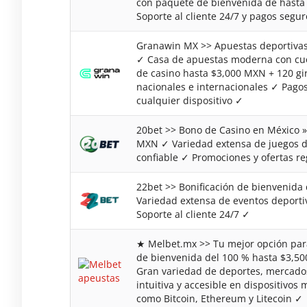
con paquete de bienvenida de hasta 
Soporte al cliente 24/7 y pagos segu
Granawin MX >> Apuestas deportiva
✓ Casa de apuestas moderna con cuot
de casino hasta $3,000 MXN + 120 gi
nacionales e internacionales ✓ Pagos
cualquier dispositivo ✓
20bet >> Bono de Casino en México »
MXN ✓ Variedad extensa de juegos d
confiable ✓ Promociones y ofertas r
22bet >> Bonificación de bienvenid
Variedad extensa de eventos deporti
Soporte al cliente 24/7 ✓
★ Melbet.mx >> Tu mejor opción par
de bienvenida del 100 % hasta $3,5
Gran variedad de deportes, mercados
intuitiva y accesible en dispositivo
como Bitcoin, Ethereum y Litecoin ✓