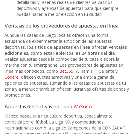
detalladas y reseñas reales de clientes de casinos
deportivos y agencias de apuestas para que siempre
puedas hacer la mejor elección en tu ciudad.
Ventajas de los proveedores de apuestas en línea
Aunque las casas de juego locales ofrecen una forma
estupenda de experimentar la emoción de las apuestas
deportivas,
los sitios de apuestas en línea ofrecen ventajas
adicionales, como estar abiertos las 24 horas del día
.
Realiza apuestas desde la comodidad de tu casa o sobre la
marcha con tu smartphone. Los proveedores de apuestas en
línea más conocidos, como
Bet365
, William Hill, Caliente y
Codere
, ofrecen cuotas atractivas y una amplia gama de
opciones de apuestas, sumando a las casas de apuestas de tu
zona y a menudo también ofrecen lucrativas ofertas de bonos y
promociones.
Apuestas deportivas en Tuna,
México
México posee una rica cultura deportiva, especialmente
conocida por el fútbol. La Liga MX y competiciones
internacionales como la Liga de Campeones de la CONCACAF,
en la que compiten clubes de México y Centroamérica, atraen a