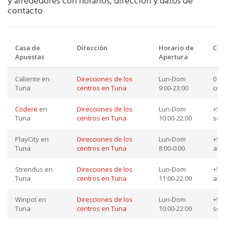
y alrededores con horarios, dirección y datos de
contacto
Casa de
Dirección
Horario de
Con
Apuestas
Apertura
Caliente en
Direcciones de los
Lun-Dom
018
Tuna
centros en Tuna
9:00-23:00
con
Codere
en
Direcciones de los
Lun-Dom
+52
Tuna
centros en Tuna
10:00-22:00
sop
PlayCity en
Direcciones de los
Lun-Dom
+52
Tuna
centros en Tuna
8:00-0:00
ate
Strendus en
Direcciones de los
Lun-Dom
+52
Tuna
centros en Tuna
11:00-22:00
ayu
Winpot en
Direcciones de los
Lun-Dom
+52
Tuna
centros en Tuna
10:00-22:00
sop