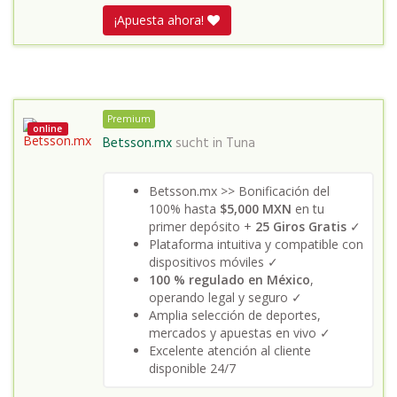
¡Apuesta ahora!
Premium
online
Betsson.mx
sucht in
Tuna
Betsson.mx >> Bonificación del
100% hasta
$5,000 MXN
en tu
primer depósito +
25 Giros Gratis
✓
Plataforma intuitiva y compatible con
dispositivos móviles ✓
100 % regulado en México
,
operando legal y seguro ✓
Amplia selección de deportes,
mercados y apuestas en vivo ✓
Excelente atención al cliente
disponible 24/7