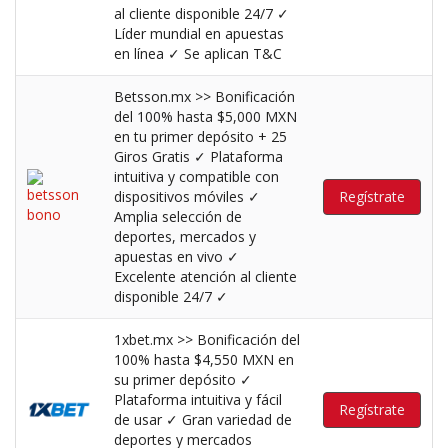
al cliente disponible 24/7 ✓
Líder mundial en apuestas
en línea ✓ Se aplican T&C
Betsson.mx >> Bonificación
del 100% hasta $5,000 MXN
en tu primer depósito + 25
Giros Gratis ✓ Plataforma
intuitiva y compatible con
dispositivos móviles ✓
Regístrate
Amplia selección de
deportes, mercados y
apuestas en vivo ✓
Excelente atención al cliente
disponible 24/7 ✓
1xbet.mx >> Bonificación del
100% hasta $4,550 MXN en
su primer depósito ✓
Plataforma intuitiva y fácil
Regístrate
de usar ✓ Gran variedad de
deportes y mercados