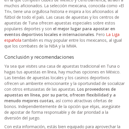
muchos aficionados. La selección mexicana, conocida como «El
Tri», tiene una orgullosa historia e inspira a los aficionados al
fútbol de todo el país. Las casas de apuestas y los centros de
apuestas de Tuna ofrecen apuestas especiales sobre estos
populares deportes y son
el mejor lugar para apostar en
eventos deportivos locales e internacionales
. Pero
La Liga
española
también es muy popular entre los mexicanos, al igual
que los combates de la NBA y la MMA.
Conclusión y recomendaciones
Ya sea que visites una casa de apuestas tradicional en Tuna o
hagas tus apuestas en línea, hay muchas opciones en México.
Las tiendas de apuestas locales y los casinos deportivos
ofrecen un ambiente emocionante y la oportunidad de socializar
con otros entusiastas de las apuestas.
Los proveedores de
apuestas en línea, por su parte, ofrecen flexibilidad y a
menudo mejores cuotas
, así como atractivas ofertas de
bonos. Independientemente de la opción que elijas, asegúrate
de apostar de forma responsable y de dar prioridad a la
diversión del juego.
Con esta información, estás bien equipado para aprovechar la