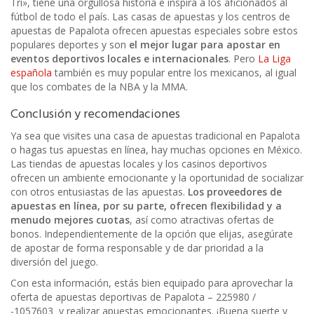
Tri», tiene una orgullosa historia e inspira a los aficionados al
fútbol de todo el país. Las casas de apuestas y los centros de
apuestas de Papalota ofrecen apuestas especiales sobre estos
populares deportes y son
el mejor lugar para apostar en
eventos deportivos locales e internacionales
. Pero
La Liga
española
también es muy popular entre los mexicanos, al igual
que los combates de la NBA y la MMA.
Conclusión y recomendaciones
Ya sea que visites una casa de apuestas tradicional en Papalota
o hagas tus apuestas en línea, hay muchas opciones en México.
Las tiendas de apuestas locales y los casinos deportivos
ofrecen un ambiente emocionante y la oportunidad de socializar
con otros entusiastas de las apuestas.
Los proveedores de
apuestas en línea, por su parte, ofrecen flexibilidad y a
menudo mejores cuotas
, así como atractivas ofertas de
bonos. Independientemente de la opción que elijas, asegúrate
de apostar de forma responsable y de dar prioridad a la
diversión del juego.
Con esta información, estás bien equipado para aprovechar la
oferta de apuestas deportivas de Papalota – 225980 /
-1057603 y realizar apuestas emocionantes. ¡Buena suerte y