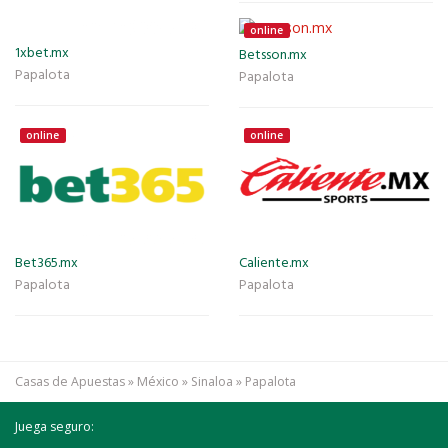
online
1xbet.mx
Betsson.mx
Papalota
Papalota
online
online
Bet365.mx
Caliente.mx
Papalota
Papalota
Casas de Apuestas
»
México
»
Sinaloa
»
Papalota
Juega seguro: