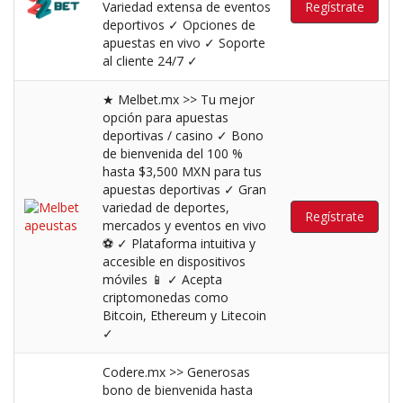
Variedad extensa de eventos
Regístrate
deportivos ✓ Opciones de
apuestas en vivo ✓ Soporte
al cliente 24/7 ✓
★ Melbet.mx >> Tu mejor
opción para apuestas
deportivas / casino ✓ Bono
de bienvenida del 100 %
hasta $3,500 MXN para tus
apuestas deportivas ✓ Gran
variedad de deportes,
Regístrate
mercados y eventos en vivo
⚽️ ✓ Plataforma intuitiva y
accesible en dispositivos
móviles 📱 ✓ Acepta
criptomonedas como
Bitcoin, Ethereum y Litecoin
✓
Codere.mx >> Generosas
bono de bienvenida hasta