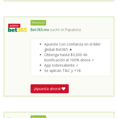
Premium
online
Bet365.mx
sucht in
Papalota
Apueste con confianza en el líder
global Bet365 ★
Obtenga hasta $3,000 de
bonificación al 100% ahora ✓
App sobresaliente ✓
Se aplican T&C y +18.
¡Apuesta ahora!