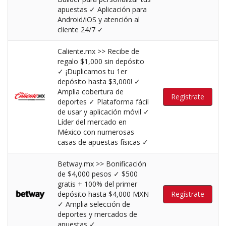
apuestas ✓ Aplicación para
Android/iOS y atención al
cliente 24/7 ✓
Caliente.mx >> Recibe de
regalo $1,000 sin depósito
✓ ¡Duplicamos tu 1er
depósito hasta $3,000! ✓
Amplia cobertura de
Regístrate
deportes ✓ Plataforma fácil
de usar y aplicación móvil ✓
Líder del mercado en
México con numerosas
casas de apuestas físicas ✓​
Betway.mx >> Bonificación
de $4,000 pesos ✓ $500
gratis + 100% del primer
depósito hasta $4,000 MXN
Regístrate
✓ Amplia selección de
deportes y mercados de
apuestas ✓