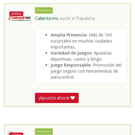
Premium
online
Caliente.mx
sucht in
Papalota
Amplia Presencia:
Más de 100
sucursales en muchas ciudades
importantes.
Variedad de Juegos:
Apuestas
deportivas, casino y bingo.
Juego Responsable:
Promoción del
juego seguro con herramientas de
autocontrol.
¡Apuesta ahora!
Premium
online