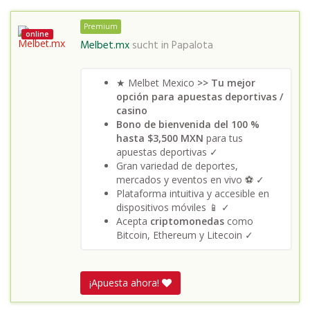
Premium
online
Melbet.mx
sucht in
Papalota
★ Melbet Mexico
>> Tu mejor
opción para apuestas deportivas /
casino
Bono de bienvenida del 100 %
hasta $3,500 MXN
para tus
apuestas deportivas ✓
Gran variedad de deportes,
mercados y eventos en vivo ⚽️ ✓
Plataforma intuitiva y accesible en
dispositivos móviles 📱 ✓
Acepta
criptomonedas
como
Bitcoin, Ethereum y Litecoin ✓
¡Apuesta ahora!