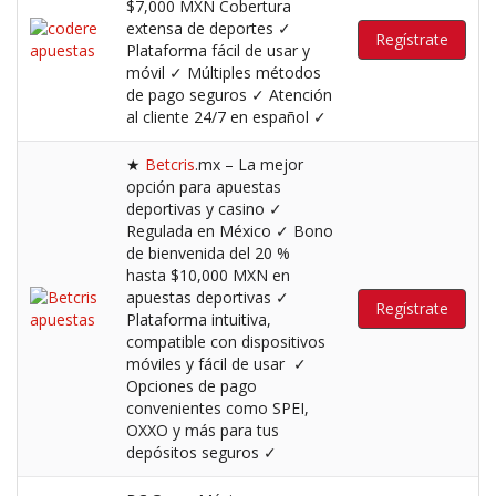
$7,000 MXN Cobertura
extensa de deportes ✓
Regístrate
Plataforma fácil de usar y
móvil ✓ Múltiples métodos
de pago seguros ✓ Atención
al cliente 24/7 en español ✓
★
Betcris
.mx – La mejor
opción para apuestas
deportivas y casino ✓
Regulada en México ✓ Bono
de bienvenida del 20 %
hasta $10,000 MXN en
apuestas deportivas ✓
Regístrate
Plataforma intuitiva,
compatible con dispositivos
móviles y fácil de usar ✓
Opciones de pago
convenientes como SPEI,
OXXO y más para tus
depósitos seguros ✓