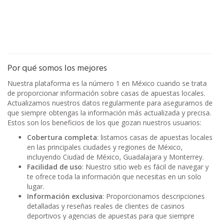
Por qué somos los mejores
Nuestra plataforma es la número 1 en México cuando se trata
de proporcionar información sobre casas de apuestas locales.
Actualizamos nuestros datos regularmente para asegurarnos de
que siempre obtengas la información más actualizada y precisa.
Estos son los beneficios de los que gozan nuestros usuarios:
Cobertura completa
: listamos casas de apuestas locales
en las principales ciudades y regiones de México,
incluyendo Ciudad de México, Guadalajara y Monterrey.
Facilidad de uso
: Nuestro sitio web es fácil de navegar y
te ofrece toda la información que necesitas en un solo
lugar.
Información exclusiva
: Proporcionamos descripciones
detalladas y reseñas reales de clientes de casinos
deportivos y agencias de apuestas para que siempre