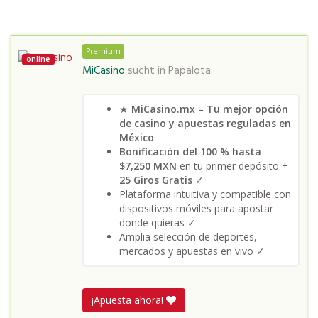
Premium
online
MiCasino
sucht in
Papalota
★
MiCasino.mx – Tu mejor opción
de casino y apuestas reguladas en
México
Bonificación del 100 % hasta
$7,250 MXN
en tu primer depósito +
25 Giros Gratis
✓
Plataforma intuitiva y compatible con
dispositivos móviles para apostar
donde quieras ✓
Amplia selección de deportes,
mercados y apuestas en vivo ✓
¡Apuesta ahora!