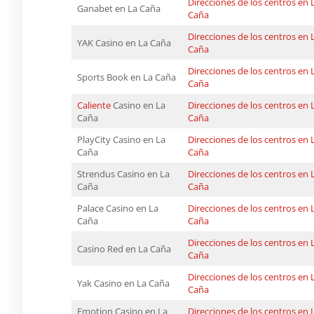
Direcciones de los centros en 
Ganabet en La Caña
Caña
Direcciones de los centros en 
YAK Casino en La Caña
Caña
Direcciones de los centros en 
Sports Book en La Caña
Caña
Caliente
Casino en La
Direcciones de los centros en 
Caña
Caña
PlayCity Casino en La
Direcciones de los centros en 
Caña
Caña
Strendus Casino en La
Direcciones de los centros en 
Caña
Caña
Palace Casino en La
Direcciones de los centros en 
Caña
Caña
Direcciones de los centros en 
Casino Red en La Caña
Caña
Direcciones de los centros en 
Yak Casino en La Caña
Caña
Emotion Casino en La
Direcciones de los centros en 