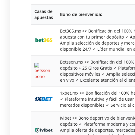
Casas de
Bono de bienvenida:
apuestas
Bet365.mx >> Bonificación del 100% 
apuesta con tu primer depósito ✓ Apl
Amplia selección de deportes y merca
disponible 24/7 ✓ Líder mundial en 
Betsson.mx >> Bonificación del 100%
depósito + 25 Giros Gratis ✓ Platafor
dispositivos móviles ✓ Amplia selec
en vivo ✓ Excelente atención al clien
1xbet.mx >> Bonificación del 100% h
✓ Plataforma intuitiva y fácil de us
mercados disponibles ✓ Servicio al c
Ivibet >> Bono deportivo de bienven
depósito ✓ Plataforma moderna y com
Amplia oferta de deportes, mercados