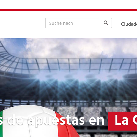
Ciudade
s de apuestas en
La 