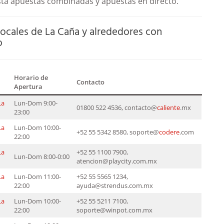
sta apuestas combinadas y apuestas en directo.
locales de La Caña y alrededores con
o
Horario de
Contacto
Apertura
La
Lun-Dom 9:00-
01800 522 4536, contacto@
caliente
.mx
23:00
La
Lun-Dom 10:00-
+52 55 5342 8580, soporte@
codere
.com
22:00
La
+52 55 1100 7900,
Lun-Dom 8:00-0:00
atencion@playcity.com.mx
La
Lun-Dom 11:00-
+52 55 5565 1234,
22:00
ayuda@strendus.com.mx
La
Lun-Dom 10:00-
+52 55 5211 7100,
22:00
soporte@winpot.com.mx