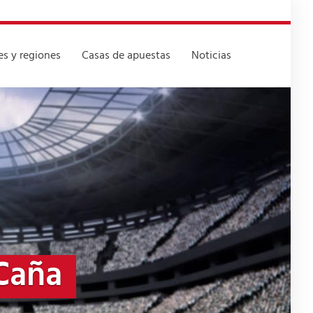
s y regiones
Casas de apuestas
Noticias
Caña