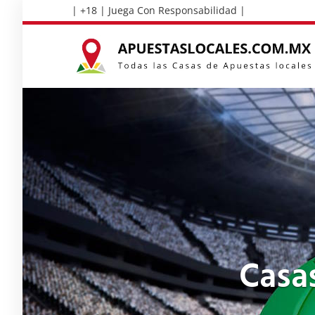
Skip
| +18 | Juega Con Responsabilidad |
to
main
content
Casa