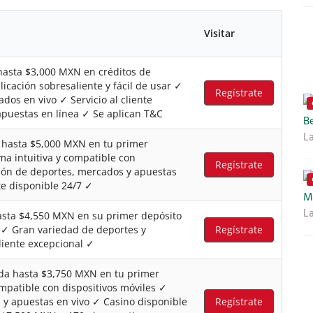
Visitar
hasta $3,000 MXN en créditos de
icación sobresaliente y fácil de usar ✓
Regístrate
dos en vivo ✓ Servicio al cliente
apuestas en línea ✓ Se aplican T&C
B
L
 hasta $5,000 MXN en tu primer
ma intuitiva y compatible con
Regístrate
ción de deportes, mercados y apuestas
te disponible 24/7 ✓
M
L
asta $4,550 MXN en su primer depósito
ar ✓ Gran variedad de deportes y
Regístrate
liente excepcional ✓
ida hasta $3,750 MXN en tu primer
patible con dispositivos móviles ✓
 y apuestas en vivo ✓ Casino disponible
Regístrate