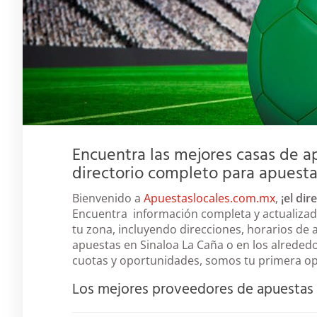
Encuentra las mejores casas de a
directorio completo para apuesta
Bienvenido a
Apuestaslocales.com.mx
,
¡el dir
Encuentra información completa y actualizad
tu zona, incluyendo direcciones, horarios de
apuestas en Sinaloa La Caña o en los alreded
cuotas y oportunidades, somos tu primera op
Los mejores proveedores de apuestas 