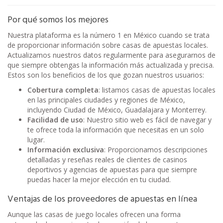
Por qué somos los mejores
Nuestra plataforma es la número 1 en México cuando se trata
de proporcionar información sobre casas de apuestas locales.
Actualizamos nuestros datos regularmente para asegurarnos de
que siempre obtengas la información más actualizada y precisa.
Estos son los beneficios de los que gozan nuestros usuarios:
Cobertura completa
: listamos casas de apuestas locales
en las principales ciudades y regiones de México,
incluyendo Ciudad de México, Guadalajara y Monterrey.
Facilidad de uso
: Nuestro sitio web es fácil de navegar y
te ofrece toda la información que necesitas en un solo
lugar.
Información exclusiva
: Proporcionamos descripciones
detalladas y reseñas reales de clientes de casinos
deportivos y agencias de apuestas para que siempre
puedas hacer la mejor elección en tu ciudad.
Ventajas de los proveedores de apuestas en línea
Aunque las casas de juego locales ofrecen una forma