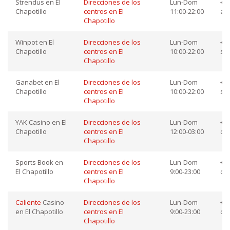
Strendus en El
Direcciones de los
Lun-Dom
+52
Chapotillo
centros en El
11:00-22:00
ay
Chapotillo
Winpot en El
Direcciones de los
Lun-Dom
+52
Chapotillo
centros en El
10:00-22:00
so
Chapotillo
Ganabet en El
Direcciones de los
Lun-Dom
+52
Chapotillo
centros en El
10:00-22:00
so
Chapotillo
YAK Casino en El
Direcciones de los
Lun-Dom
+52
Chapotillo
centros en El
12:00-03:00
co
Chapotillo
Sports Book en
Direcciones de los
Lun-Dom
+52
El Chapotillo
centros en El
9:00-23:00
co
Chapotillo
Caliente
Casino
Direcciones de los
Lun-Dom
+52
en El Chapotillo
centros en El
9:00-23:00
co
Chapotillo