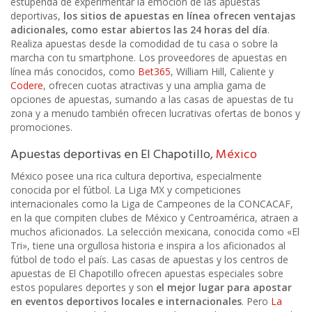
estupenda de experimentar la emoción de las apuestas
deportivas,
los sitios de apuestas en línea ofrecen ventajas
adicionales, como estar abiertos las 24 horas del día
.
Realiza apuestas desde la comodidad de tu casa o sobre la
marcha con tu smartphone. Los proveedores de apuestas en
línea más conocidos, como
Bet365
, William Hill, Caliente y
Codere
, ofrecen cuotas atractivas y una amplia gama de
opciones de apuestas, sumando a las casas de apuestas de tu
zona y a menudo también ofrecen lucrativas ofertas de bonos y
promociones.
Apuestas deportivas en El Chapotillo,
México
México posee una rica cultura deportiva, especialmente
conocida por el fútbol. La Liga MX y competiciones
internacionales como la Liga de Campeones de la CONCACAF,
en la que compiten clubes de México y Centroamérica, atraen a
muchos aficionados. La selección mexicana, conocida como «El
Tri», tiene una orgullosa historia e inspira a los aficionados al
fútbol de todo el país. Las casas de apuestas y los centros de
apuestas de El Chapotillo ofrecen apuestas especiales sobre
estos populares deportes y son
el mejor lugar para apostar
en eventos deportivos locales e internacionales
. Pero
La