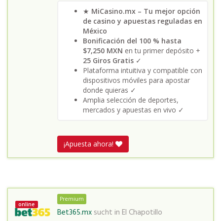
★
MiCasino.mx – Tu mejor opción
de casino y apuestas reguladas en
México
Bonificación del 100 % hasta
$7,250 MXN
en tu primer depósito +
25 Giros Gratis
✓
Plataforma intuitiva y compatible con
dispositivos móviles para apostar
donde quieras ✓
Amplia selección de deportes,
mercados y apuestas en vivo ✓
¡Apuesta ahora!
Premium
online
Bet365.mx
sucht in
El Chapotillo