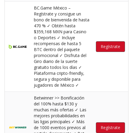
BC.Game México –
Regístrate y consigue un
bono de bienvenida de hasta
470 % ✓ Obtén hasta
$359,168 MXN para Casino
o Deportes ✓ Incluye
recompensas de hasta 5
Regístrate
BTC dentro del paquete
promocional ✓ Disfruta del
Giro diario de la suerte
gratuito todos los días ✓
Plataforma cripto-friendly,
segura y disponible para
jugadores de México ✓
Betwinner >> Bonificación
del 100% hasta $130 y
muchas más ofertas ✓ Las
mejores probabilidades en
las ligas principales ✓ Más
de 1000 eventos previos al
Regístrate