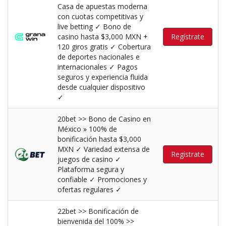
Casa de apuestas moderna
con cuotas competitivas y
live betting ✓ Bono de
casino hasta $3,000 MXN +
Regístrate
120 giros gratis ✓ Cobertura
de deportes nacionales e
internacionales ✓ Pagos
seguros y experiencia fluida
desde cualquier dispositivo
✓
20bet >> Bono de Casino en
México » 100% de
bonificación hasta $3,000
MXN ✓ Variedad extensa de
Regístrate
juegos de casino ✓
Plataforma segura y
confiable ✓ Promociones y
ofertas regulares ✓
22bet >> Bonificación de
bienvenida del 100% >>