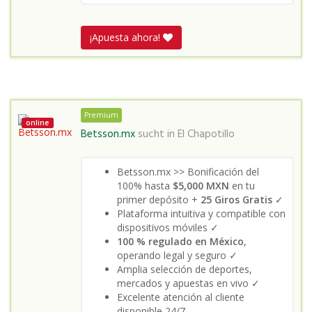
¡Apuesta ahora!
Premium
online
Betsson.mx
sucht in
El Chapotillo
Betsson.mx >> Bonificación del
100% hasta
$5,000 MXN
en tu
primer depósito +
25 Giros Gratis
✓
Plataforma intuitiva y compatible con
dispositivos móviles ✓
100 % regulado en México
,
operando legal y seguro ✓
Amplia selección de deportes,
mercados y apuestas en vivo ✓
Excelente atención al cliente
disponible 24/7