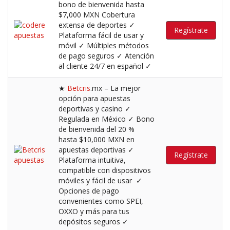
bono de bienvenida hasta
$7,000 MXN Cobertura
extensa de deportes ✓
Regístrate
Plataforma fácil de usar y
móvil ✓ Múltiples métodos
de pago seguros ✓ Atención
al cliente 24/7 en español ✓
★
Betcris
.mx – La mejor
opción para apuestas
deportivas y casino ✓
Regulada en México ✓ Bono
de bienvenida del 20 %
hasta $10,000 MXN en
apuestas deportivas ✓
Regístrate
Plataforma intuitiva,
compatible con dispositivos
móviles y fácil de usar ✓
Opciones de pago
convenientes como SPEI,
OXXO y más para tus
depósitos seguros ✓