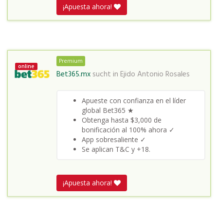
¡Apuesta ahora!
Premium
online
Bet365.mx
sucht in
Ejido Antonio Rosales
Apueste con confianza en el líder
global Bet365 ★
Obtenga hasta $3,000 de
bonificación al 100% ahora ✓
App sobresaliente ✓
Se aplican T&C y +18.
¡Apuesta ahora!