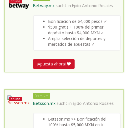
online
Betway.mx
sucht in
Ejido Antonio Rosales
Bonificación de $4,000 pesos ✓
$500 gratis + 100% del primer
depósito hasta $4,000 MXN ✓
Amplia selección de deportes y
mercados de apuestas ✓
¡Apuesta ahora!
Premium
online
Betsson.mx
sucht in
Ejido Antonio Rosales
Betsson.mx >> Bonificación del
100% hasta
$5,000 MXN
en tu