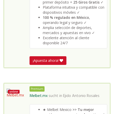
primer depósito +
25 Giros Gratis
✓
Plataforma intuitiva y compatible con
dispositivos móviles ✓
100 % regulado en México
,
operando legal y seguro ✓
Amplia selección de deportes,
mercados y apuestas en vivo ✓
Excelente atención al cliente
disponible 24/7
¡Apuesta ahora!
Premium
online
Melbet.mx
sucht in
Ejido Antonio Rosales
★ Melbet Mexico
>> Tu mejor