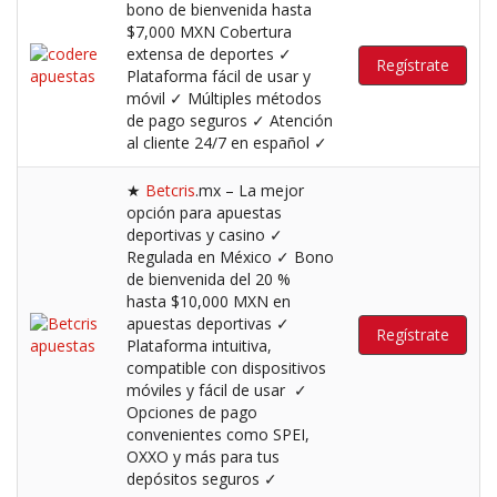
bono de bienvenida hasta
$7,000 MXN Cobertura
extensa de deportes ✓
Regístrate
Plataforma fácil de usar y
móvil ✓ Múltiples métodos
de pago seguros ✓ Atención
al cliente 24/7 en español ✓
★
Betcris
.mx – La mejor
opción para apuestas
deportivas y casino ✓
Regulada en México ✓ Bono
de bienvenida del 20 %
hasta $10,000 MXN en
apuestas deportivas ✓
Regístrate
Plataforma intuitiva,
compatible con dispositivos
móviles y fácil de usar ✓
Opciones de pago
convenientes como SPEI,
OXXO y más para tus
depósitos seguros ✓