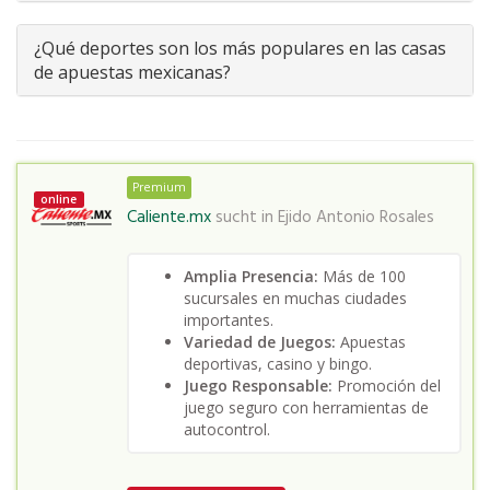
¿Qué deportes son los más populares en las casas
de apuestas mexicanas?
Premium
online
Caliente.mx
sucht in
Ejido Antonio Rosales
Amplia Presencia:
Más de 100
sucursales en muchas ciudades
importantes.
Variedad de Juegos:
Apuestas
deportivas, casino y bingo.
Juego Responsable:
Promoción del
juego seguro con herramientas de
autocontrol.