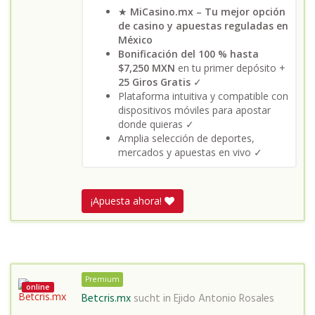
★
MiCasino.mx – Tu mejor opción
de casino y apuestas reguladas en
México
Bonificación del 100 % hasta
$7,250 MXN
en tu primer depósito +
25 Giros Gratis
✓
Plataforma intuitiva y compatible con
dispositivos móviles para apostar
donde quieras ✓
Amplia selección de deportes,
mercados y apuestas en vivo ✓
¡Apuesta ahora!
Premium
online
Betcris.mx
sucht in
Ejido Antonio Rosales