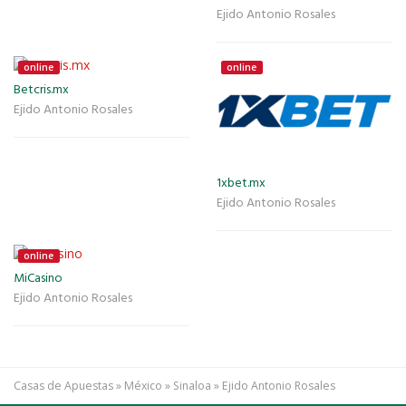
Ejido Antonio Rosales
online
online
Betcris.mx
Ejido Antonio Rosales
1xbet.mx
Ejido Antonio Rosales
online
MiCasino
Ejido Antonio Rosales
Casas de Apuestas
»
México
»
Sinaloa
»
Ejido Antonio Rosales