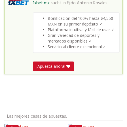
1xbet.mx
sucht in
Ejido Antonio Rosales
Bonificación del 100% hasta $4,550
MXN en su primer depósito ✓
Plataforma intuitiva y fácil de usar ✓
Gran variedad de deportes y
mercados disponibles ✓
Servicio al cliente excepcional ✓
¡Apuesta ahora!
Las mejores casas de apuestas: