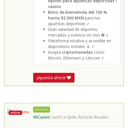
opción para apuestas deportivas /
casino
Bono de bienvenida del 100 %
hasta $3,500 MXN
para tus
apuestas deportivas ✓
Gran variedad de deportes,
mercados y eventos en vivo ⚽️ ✓
Plataforma intuitiva y accesible en
dispositivos móviles 📱 ✓
Acepta
criptomonedas
como
Bitcoin, Ethereum y Litecoin ✓
¡Apuesta ahora!
Premium
online
MiCasino
sucht in
Ejido Antonio Rosales