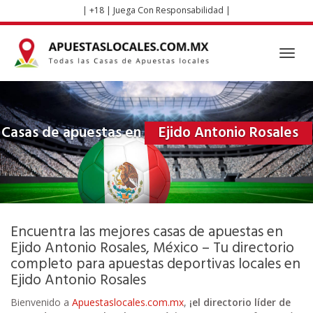
Skip
| +18 | Juega Con Responsabilidad |
to
main
content
Toggl
navig
Casas de apuestas en
Ejido Antonio Rosales
Encuentra las mejores casas de apuestas en
Ejido Antonio Rosales, México – Tu directorio
completo para apuestas deportivas locales en
Ejido Antonio Rosales
Bienvenido a
Apuestaslocales.com.mx
,
¡el directorio líder de