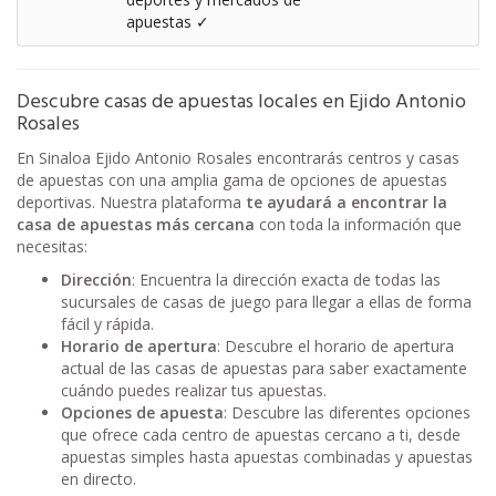
apuestas ✓
Descubre casas de apuestas locales en Ejido Antonio
Rosales
En Sinaloa Ejido Antonio Rosales encontrarás centros y casas
de apuestas con una amplia gama de opciones de apuestas
deportivas. Nuestra plataforma
te ayudará a encontrar la
casa de apuestas más cercana
con toda la información que
necesitas:
Dirección
: Encuentra la dirección exacta de todas las
sucursales de casas de juego para llegar a ellas de forma
fácil y rápida.
Horario de apertura
: Descubre el horario de apertura
actual de las casas de apuestas para saber exactamente
cuándo puedes realizar tus apuestas.
Opciones de apuesta
: Descubre las diferentes opciones
que ofrece cada centro de apuestas cercano a ti, desde
apuestas simples hasta apuestas combinadas y apuestas
en directo.