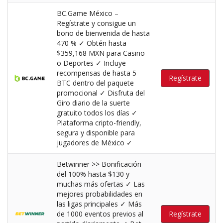
BC.Game México –
Regístrate y consigue un
bono de bienvenida de hasta
470 % ✓ Obtén hasta
$359,168 MXN para Casino
o Deportes ✓ Incluye
recompensas de hasta 5
Regístrate
BTC dentro del paquete
promocional ✓ Disfruta del
Giro diario de la suerte
gratuito todos los días ✓
Plataforma cripto-friendly,
segura y disponible para
jugadores de México ✓
Betwinner >> Bonificación
del 100% hasta $130 y
muchas más ofertas ✓ Las
mejores probabilidades en
las ligas principales ✓ Más
de 1000 eventos previos al
Regístrate