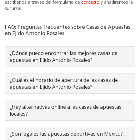
escríbenos a través del formulario de
contacto
y añadiremos la
sucursal.
FAQ: Preguntas frecuentes sobre Casas de Apuestas
en Ejido Antonio Rosales
¿Dónde puedo encontrar las mejores casas de
apuestas en Ejido Antonio Rosales?
¿Cuál es el horario de apertura de las casas de
apuestas en Ejido Antonio Rosales?
¿Hay alternativas online a las casas de apuestas
locales?
¿Son legales las apuestas deportivas en México?