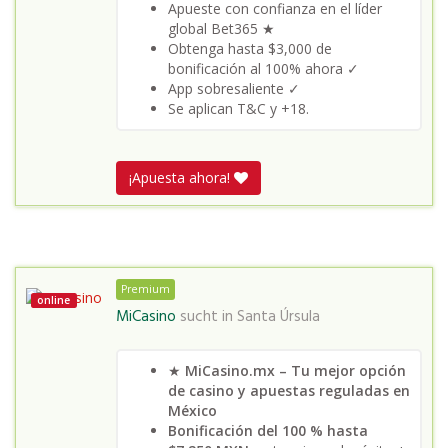
Apueste con confianza en el líder
global Bet365 ★
Obtenga hasta $3,000 de
bonificación al 100% ahora ✓
App sobresaliente ✓
Se aplican T&C y +18.
¡Apuesta ahora!
Premium
online
MiCasino
sucht in
Santa Úrsula
★
MiCasino.mx – Tu mejor opción
de casino y apuestas reguladas en
México
Bonificación del 100 % hasta