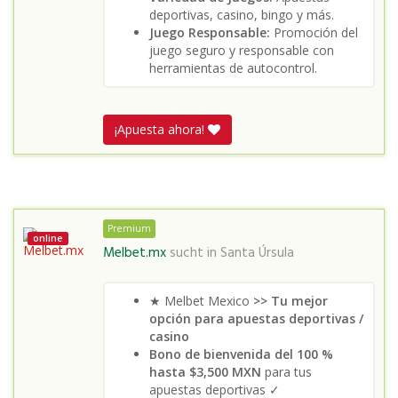
deportivas, casino, bingo y más.
Juego Responsable:
Promoción del
juego seguro y responsable con
herramientas de autocontrol.
¡Apuesta ahora!
Premium
online
Melbet.mx
sucht in
Santa Úrsula
★ Melbet Mexico
>> Tu mejor
opción para apuestas deportivas /
casino
Bono de bienvenida del 100 %
hasta $3,500 MXN
para tus
apuestas deportivas ✓