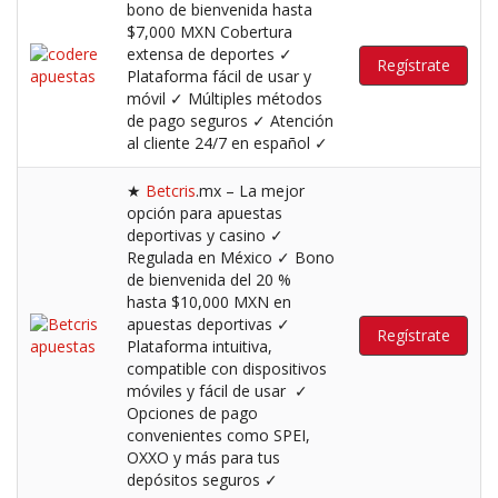
bono de bienvenida hasta
$7,000 MXN Cobertura
extensa de deportes ✓
Regístrate
Plataforma fácil de usar y
móvil ✓ Múltiples métodos
de pago seguros ✓ Atención
al cliente 24/7 en español ✓
★
Betcris
.mx – La mejor
opción para apuestas
deportivas y casino ✓
Regulada en México ✓ Bono
de bienvenida del 20 %
hasta $10,000 MXN en
apuestas deportivas ✓
Regístrate
Plataforma intuitiva,
compatible con dispositivos
móviles y fácil de usar ✓
Opciones de pago
convenientes como SPEI,
OXXO y más para tus
depósitos seguros ✓