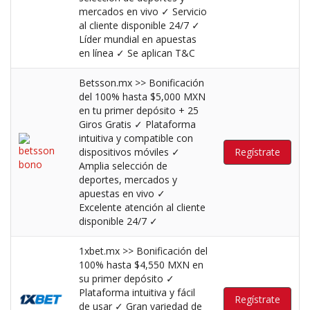
mercados en vivo ✓ Servicio
al cliente disponible 24/7 ✓
Líder mundial en apuestas
en línea ✓ Se aplican T&C
Betsson.mx >> Bonificación
del 100% hasta $5,000 MXN
en tu primer depósito + 25
Giros Gratis ✓ Plataforma
intuitiva y compatible con
dispositivos móviles ✓
Regístrate
Amplia selección de
deportes, mercados y
apuestas en vivo ✓
Excelente atención al cliente
disponible 24/7 ✓
1xbet.mx >> Bonificación del
100% hasta $4,550 MXN en
su primer depósito ✓
Plataforma intuitiva y fácil
Regístrate
de usar ✓ Gran variedad de