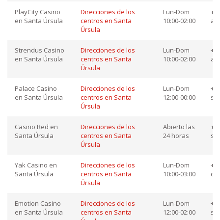
PlayCity Casino
Direcciones de los
Lun-Dom
+52
en Santa Úrsula
centros en Santa
10:00-02:00
at
Úrsula
Strendus Casino
Direcciones de los
Lun-Dom
+52
en Santa Úrsula
centros en Santa
10:00-02:00
ay
Úrsula
Palace Casino
Direcciones de los
Lun-Dom
+52
en Santa Úrsula
centros en Santa
12:00-00:00
so
Úrsula
Casino Red en
Direcciones de los
Abierto las
+52
Santa Úrsula
centros en Santa
24 horas
so
Úrsula
Yak Casino en
Direcciones de los
Lun-Dom
+52
Santa Úrsula
centros en Santa
10:00-03:00
co
Úrsula
Emotion Casino
Direcciones de los
Lun-Dom
+52
en Santa Úrsula
centros en Santa
12:00-02:00
so