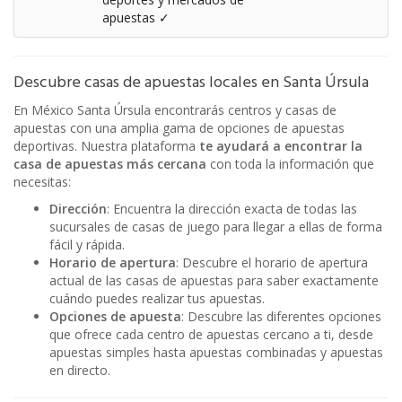
apuestas ✓
Descubre casas de apuestas locales en Santa Úrsula
En México Santa Úrsula encontrarás centros y casas de
apuestas con una amplia gama de opciones de apuestas
deportivas. Nuestra plataforma
te ayudará a encontrar la
casa de apuestas más cercana
con toda la información que
necesitas:
Dirección
: Encuentra la dirección exacta de todas las
sucursales de casas de juego para llegar a ellas de forma
fácil y rápida.
Horario de apertura
: Descubre el horario de apertura
actual de las casas de apuestas para saber exactamente
cuándo puedes realizar tus apuestas.
Opciones de apuesta
: Descubre las diferentes opciones
que ofrece cada centro de apuestas cercano a ti, desde
apuestas simples hasta apuestas combinadas y apuestas
en directo.