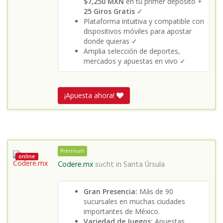
$7,250 MXN
en tu primer depósito +
25 Giros Gratis
✓
Plataforma intuitiva y compatible con
dispositivos móviles para apostar
donde quieras ✓
Amplia selección de deportes,
mercados y apuestas en vivo ✓
¡Apuesta ahora!
Premium
online
Codere.mx
sucht in
Santa Úrsula
Gran Presencia:
Más de 90
sucursales en muchas ciudades
importantes de México.
Variedad de Juegos:
Apuestas