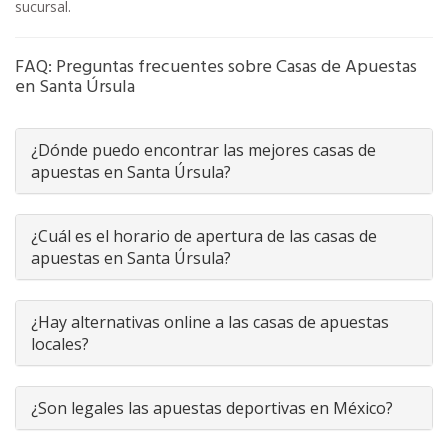
sucursal.
FAQ: Preguntas frecuentes sobre Casas de Apuestas
en Santa Úrsula
¿Dónde puedo encontrar las mejores casas de
apuestas en Santa Úrsula?
¿Cuál es el horario de apertura de las casas de
apuestas en Santa Úrsula?
¿Hay alternativas online a las casas de apuestas
locales?
¿Son legales las apuestas deportivas en México?