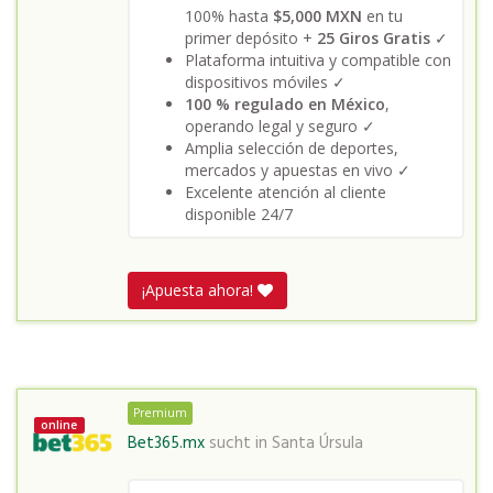
100% hasta
$5,000 MXN
en tu
primer depósito +
25 Giros Gratis
✓
Plataforma intuitiva y compatible con
dispositivos móviles ✓
100 % regulado en México
,
operando legal y seguro ✓
Amplia selección de deportes,
mercados y apuestas en vivo ✓
Excelente atención al cliente
disponible 24/7
¡Apuesta ahora!
Premium
online
Bet365.mx
sucht in
Santa Úrsula