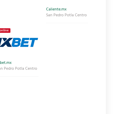
Caliente.mx
San Pedro Potla Centro
online
xbet.mx
an Pedro Potla Centro