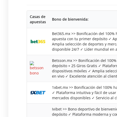
Casas de
Bono de bienvenida:
apuestas
Bet365.mx >> Bonificación del 100% 
apuesta con tu primer depósito ✓ Apl
Amplia selección de deportes y merca
disponible 24/7 ✓ Líder mundial en 
Betsson.mx >> Bonificación del 100%
depósito + 25 Giros Gratis ✓ Platafor
dispositivos móviles ✓ Amplia selec
en vivo ✓ Excelente atención al clien
1xbet.mx >> Bonificación del 100% h
✓ Plataforma intuitiva y fácil de us
mercados disponibles ✓ Servicio al c
Ivibet >> Bono deportivo de bienven
depósito ✓ Plataforma moderna y com