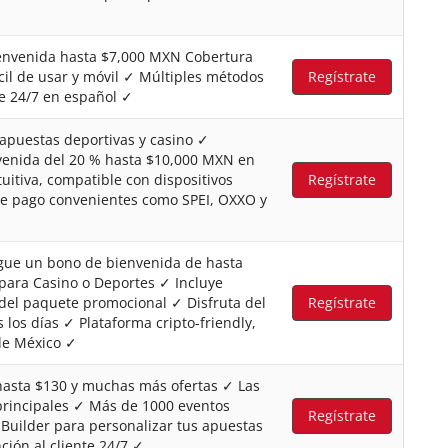
envenida hasta $7,000 MXN Cobertura
cil de usar y móvil ✓ Múltiples métodos
Regístrate
te 24/7 en español ✓
 apuestas deportivas y casino ✓
enida del 20 % hasta $10,000 MXN en
uitiva, compatible con dispositivos
Regístrate
de pago convenientes como SPEI, OXXO y
igue un bono de bienvenida de hasta
ara Casino o Deportes ✓ Incluye
del paquete promocional ✓ Disfruta del
Regístrate
s los días ✓ Plataforma cripto-friendly,
de México ✓
hasta $130 y muchas más ofertas ✓ Las
 principales ✓ Más de 1000 eventos
Regístrate
 Builder para personalizar tus apuestas
ción al cliente 24/7 ✓