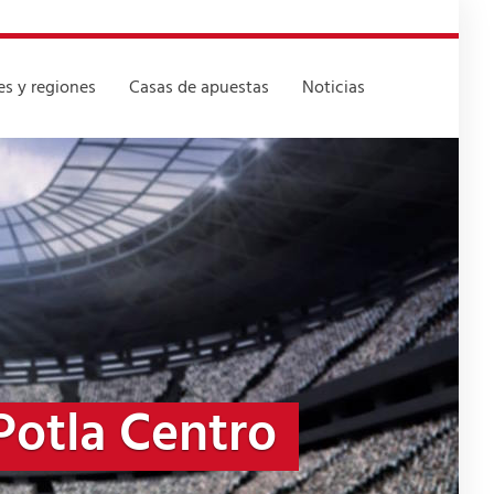
s y regiones
Casas de apuestas
Noticias
Potla Centro