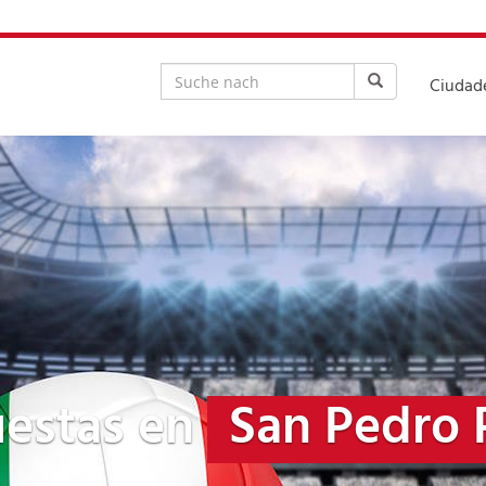
Ciudade
uestas en
San Pedro 