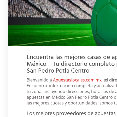
Encuentra las mejores casas de a
México – Tu directorio completo 
San Pedro Potla Centro
Bienvenido a
Apuestaslocales.com.mx
,
¡el dir
Encuentra información completa y actualizad
tu zona, incluyendo direcciones, horarios de
apuestas en México San Pedro Potla Centro o 
las mejores cuotas y oportunidades, somos t
Los mejores proveedores de apuestas 