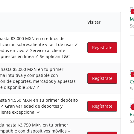
M
Visitar
S
hasta $3,000 MXN en créditos de
icación sobresaliente y fácil de usar ✓
Regístrate
dos en vivo ✓ Servicio al cliente
apuestas en línea ✓ Se aplican T&C
 hasta $5,000 MXN en tu primer
ma intuitiva y compatible con
Regístrate
ción de deportes, mercados y apuestas
C
te disponible 24/7 ✓
S
asta $4,550 MXN en su primer depósito
ar ✓ Gran variedad de deportes y
Regístrate
liente excepcional ✓
B
S
ida hasta $3,750 MXN en tu primer
patible con dispositivos móviles ✓