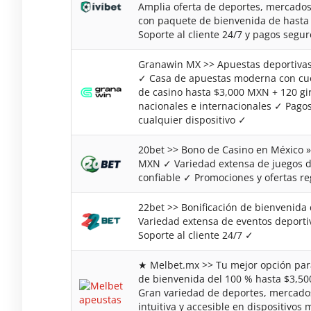
Amplia oferta de deportes, mercados
con paquete de bienvenida de hasta 
Soporte al cliente 24/7 y pagos segu
Granawin MX >> Apuestas deportiva
✓ Casa de apuestas moderna con cuot
de casino hasta $3,000 MXN + 120 gi
nacionales e internacionales ✓ Pagos
cualquier dispositivo ✓
20bet >> Bono de Casino en México »
MXN ✓ Variedad extensa de juegos d
confiable ✓ Promociones y ofertas r
22bet >> Bonificación de bienvenid
Variedad extensa de eventos deporti
Soporte al cliente 24/7 ✓
★ Melbet.mx >> Tu mejor opción par
de bienvenida del 100 % hasta $3,5
Gran variedad de deportes, mercados
intuitiva y accesible en dispositivo