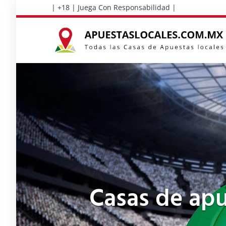
Skip
| +18 | Juega Con Responsabilidad |
to
main
content
Casas de ap