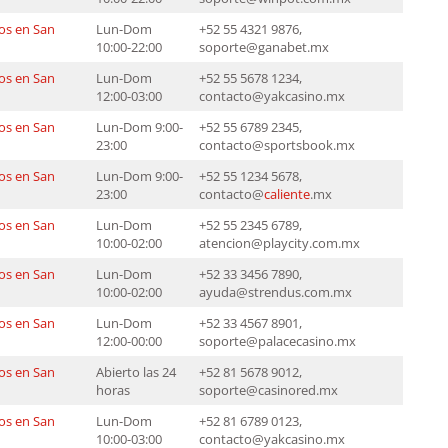
ros en San
Lun-Dom
+52 55 4321 9876,
10:00-22:00
soporte@ganabet.mx
ros en San
Lun-Dom
+52 55 5678 1234,
12:00-03:00
contacto@yakcasino.mx
ros en San
Lun-Dom 9:00-
+52 55 6789 2345,
23:00
contacto@sportsbook.mx
ros en San
Lun-Dom 9:00-
+52 55 1234 5678,
23:00
contacto@
caliente
.mx
ros en San
Lun-Dom
+52 55 2345 6789,
10:00-02:00
atencion@playcity.com.mx
ros en San
Lun-Dom
+52 33 3456 7890,
10:00-02:00
ayuda@strendus.com.mx
ros en San
Lun-Dom
+52 33 4567 8901,
12:00-00:00
soporte@palacecasino.mx
ros en San
Abierto las 24
+52 81 5678 9012,
horas
soporte@casinored.mx
ros en San
Lun-Dom
+52 81 6789 0123,
10:00-03:00
contacto@yakcasino.mx