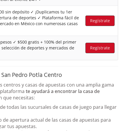
00 sin depósito ✓ ¡Duplicamos tu 1er
ertura de deportes ✓ Plataforma fácil de
Regístrate
 mercado en México con numerosas casas
 pesos ✓ $500 gratis + 100% del primer
 selección de deportes y mercados de
Regístrate
 San Pedro Potla Centro
s centros y casas de apuestas con una amplia gama
 plataforma
te ayudará a encontrar la casa de
n que necesitas:
 de todas las sucursales de casas de juego para llegar
o de apertura actual de las casas de apuestas para
ar tus apuestas.