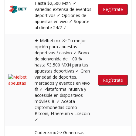
Hasta $2,500 MXN ✓
Variedad extensa de eventos
Regístrate
deportivos ✓ Opciones de
apuestas en vivo ✓ Soporte
al cliente 24/7 ✓
★ Melbet.mx >> Tu mejor
opción para apuestas
deportivas / casino ✓ Bono
de bienvenida del 100 %
hasta $3,500 MXN para tus
apuestas deportivas ✓ Gran
variedad de deportes,
Regístrate
mercados y eventos en vivo
⚽️ ✓ Plataforma intuitiva y
accesible en dispositivos
móviles 📱 ✓ Acepta
criptomonedas como
Bitcoin, Ethereum y Litecoin
✓
Codere.mx >> Generosas