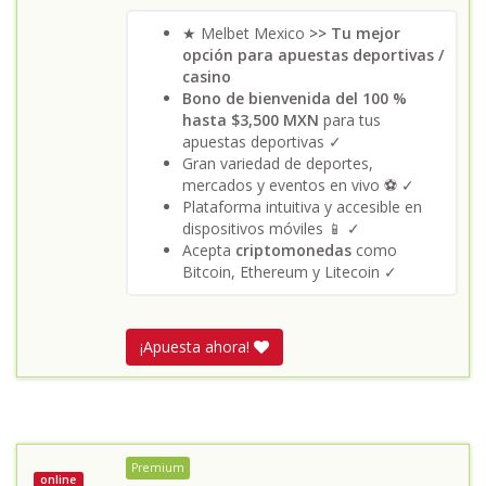
★ Melbet Mexico
>> Tu mejor
opción para apuestas deportivas /
casino
Bono de bienvenida del 100 %
hasta $3,500 MXN
para tus
apuestas deportivas ✓
Gran variedad de deportes,
mercados y eventos en vivo ⚽️ ✓
Plataforma intuitiva y accesible en
dispositivos móviles 📱 ✓
Acepta
criptomonedas
como
Bitcoin, Ethereum y Litecoin ✓
¡Apuesta ahora!
Premium
online