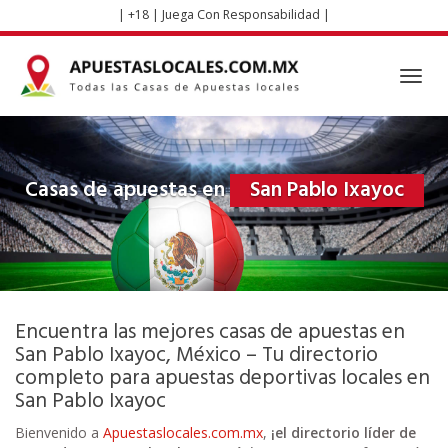
Skip
| +18 | Juega Con Responsabilidad |
to
main
content
Toggl
navig
Casas de apuestas en
San Pablo Ixayoc
Encuentra las mejores casas de apuestas en
San Pablo Ixayoc, México – Tu directorio
completo para apuestas deportivas locales en
San Pablo Ixayoc
Bienvenido a
Apuestaslocales.com.mx
,
¡el directorio líder de