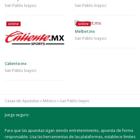
San Pablo Ixayoc
San Pablo Ixayoc
online
online
Melbet.mx
San Pablo Ixayoc
Caliente.mx
San Pablo Ixayoc
Casas de Apuestas
»
México
»
San Pablo Ixayoc
Juega seguro:
Para que las apuestas sigan siendo entretenimiento, apuesta de forma
responsable. Usa las herramientas de las plataformas, establece límites