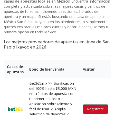
casas de apuestas locales en México!
Encuentra información
completa y actualizada sobre las mejores casas y centros de
apuestas de tu zona, incluyendo direcciones, horarios de
apertura y un mapa. Si estás buscando una casa de apuestas en
México San Pablo Ixayoc o en los alrededores, o simplemente
quieres explorar las mejores cuotas y oportunidades, somos tu
primera opción en todo México.
Los mejores proveedores de apuestas en línea de San
Pablo Ixayoc en 2026
Casas de
Bono de bienvenida:
Visitar
apuestas
Bet365.mx >> Bonificación
del 100% hasta $3,000 MXN
en créditos de apuesta con
tu primer depósito ✓
Aplicación sobresaliente y
fácil de usar ✓ Amplia
Regístrate
selección de deportes y