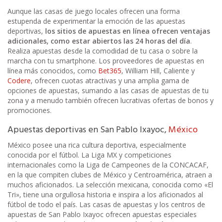
Aunque las casas de juego locales ofrecen una forma
estupenda de experimentar la emoción de las apuestas
deportivas,
los sitios de apuestas en línea ofrecen ventajas
adicionales, como estar abiertos las 24 horas del día
.
Realiza apuestas desde la comodidad de tu casa o sobre la
marcha con tu smartphone. Los proveedores de apuestas en
línea más conocidos, como
Bet365
, William Hill, Caliente y
Codere
, ofrecen cuotas atractivas y una amplia gama de
opciones de apuestas, sumando a las casas de apuestas de tu
zona y a menudo también ofrecen lucrativas ofertas de bonos y
promociones.
Apuestas deportivas en San Pablo Ixayoc,
México
México posee una rica cultura deportiva, especialmente
conocida por el fútbol. La Liga MX y competiciones
internacionales como la Liga de Campeones de la CONCACAF,
en la que compiten clubes de México y Centroamérica, atraen a
muchos aficionados. La selección mexicana, conocida como «El
Tri», tiene una orgullosa historia e inspira a los aficionados al
fútbol de todo el país. Las casas de apuestas y los centros de
apuestas de San Pablo Ixayoc ofrecen apuestas especiales