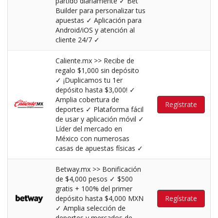
partido diariamente ✓ Bet
Builder para personalizar tus
apuestas ✓ Aplicación para
Android/iOS y atención al
cliente 24/7 ✓
Caliente.mx >> Recibe de
regalo $1,000 sin depósito
✓ ¡Duplicamos tu 1er
depósito hasta $3,000! ✓
Amplia cobertura de
Regístrate
deportes ✓ Plataforma fácil
de usar y aplicación móvil ✓
Líder del mercado en
México con numerosas
casas de apuestas físicas ✓​
Betway.mx >> Bonificación
de $4,000 pesos ✓ $500
gratis + 100% del primer
depósito hasta $4,000 MXN
Regístrate
✓ Amplia selección de
deportes y mercados de