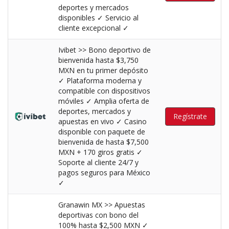
deportes y mercados
disponibles ✓ Servicio al
cliente excepcional ✓
Ivibet >> Bono deportivo de
bienvenida hasta $3,750
MXN en tu primer depósito
✓ Plataforma moderna y
compatible con dispositivos
móviles ✓ Amplia oferta de
deportes, mercados y
Regístrate
apuestas en vivo ✓ Casino
disponible con paquete de
bienvenida de hasta $7,500
MXN + 170 giros gratis ✓
Soporte al cliente 24/7 y
pagos seguros para México
✓
Granawin MX >> Apuestas
deportivas con bono del
100% hasta $2,500 MXN ✓