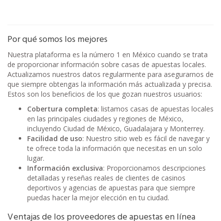
Por qué somos los mejores
Nuestra plataforma es la número 1 en México cuando se trata
de proporcionar información sobre casas de apuestas locales.
Actualizamos nuestros datos regularmente para asegurarnos de
que siempre obtengas la información más actualizada y precisa.
Estos son los beneficios de los que gozan nuestros usuarios:
Cobertura completa
: listamos casas de apuestas locales
en las principales ciudades y regiones de México,
incluyendo Ciudad de México, Guadalajara y Monterrey.
Facilidad de uso
: Nuestro sitio web es fácil de navegar y
te ofrece toda la información que necesitas en un solo
lugar.
Información exclusiva
: Proporcionamos descripciones
detalladas y reseñas reales de clientes de casinos
deportivos y agencias de apuestas para que siempre
puedas hacer la mejor elección en tu ciudad.
Ventajas de los proveedores de apuestas en línea