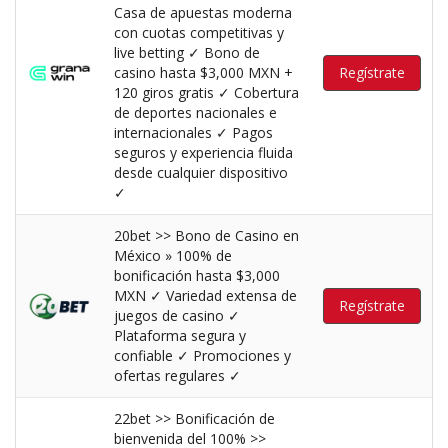
Casa de apuestas moderna
con cuotas competitivas y
live betting ✓ Bono de
casino hasta $3,000 MXN +
Regístrate
120 giros gratis ✓ Cobertura
de deportes nacionales e
internacionales ✓ Pagos
seguros y experiencia fluida
desde cualquier dispositivo
✓
20bet >> Bono de Casino en
México » 100% de
bonificación hasta $3,000
MXN ✓ Variedad extensa de
Regístrate
juegos de casino ✓
Plataforma segura y
confiable ✓ Promociones y
ofertas regulares ✓
22bet >> Bonificación de
bienvenida del 100% >>