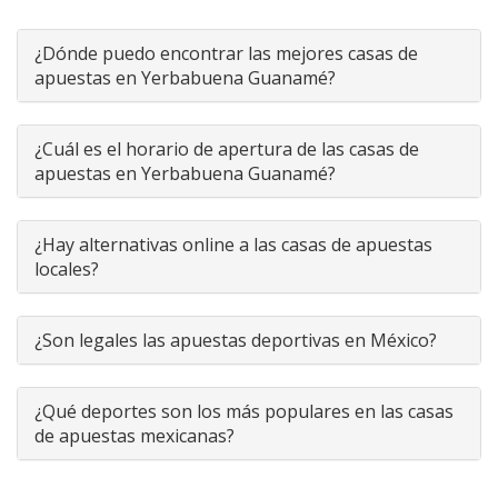
¿Dónde puedo encontrar las mejores casas de
apuestas en Yerbabuena Guanamé?
¿Cuál es el horario de apertura de las casas de
apuestas en Yerbabuena Guanamé?
¿Hay alternativas online a las casas de apuestas
locales?
¿Son legales las apuestas deportivas en México?
¿Qué deportes son los más populares en las casas
de apuestas mexicanas?