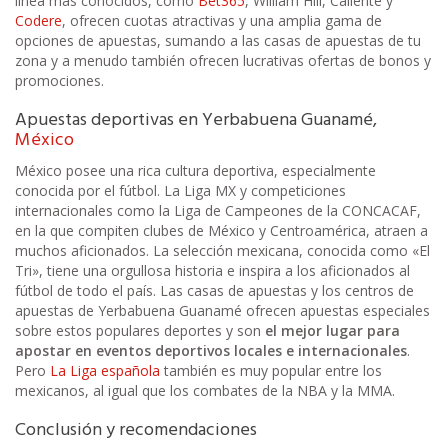
línea más conocidos, como
Bet365
, William Hill, Caliente y
Codere
, ofrecen cuotas atractivas y una amplia gama de
opciones de apuestas, sumando a las casas de apuestas de tu
zona y a menudo también ofrecen lucrativas ofertas de bonos y
promociones.
Apuestas deportivas en Yerbabuena Guanamé,
México
México posee una rica cultura deportiva, especialmente
conocida por el fútbol. La Liga MX y competiciones
internacionales como la Liga de Campeones de la CONCACAF,
en la que compiten clubes de México y Centroamérica, atraen a
muchos aficionados. La selección mexicana, conocida como «El
Tri», tiene una orgullosa historia e inspira a los aficionados al
fútbol de todo el país. Las casas de apuestas y los centros de
apuestas de Yerbabuena Guanamé ofrecen apuestas especiales
sobre estos populares deportes y son
el mejor lugar para
apostar en eventos deportivos locales e internacionales
.
Pero
La Liga española
también es muy popular entre los
mexicanos, al igual que los combates de la NBA y la MMA.
Conclusión y recomendaciones