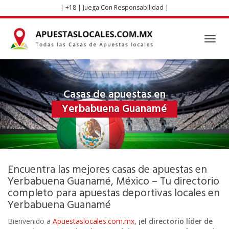
Skip
| +18 | Juega Con Responsabilidad |
to
main
content
Toggl
navig
Casas de apuestas en
Yerbabuena Guanamé
Encuentra las mejores casas de apuestas en
Yerbabuena Guanamé, México – Tu directorio
completo para apuestas deportivas locales en
Yerbabuena Guanamé
Bienvenido a
Apuestaslocales.com.mx
,
¡el directorio líder de