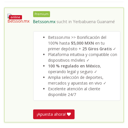
Premium
online
Betsson.mx
sucht in
Yerbabuena Guanamé
Betsson.mx >> Bonificación del
100% hasta
$5,000 MXN
en tu
primer depósito +
25 Giros Gratis
✓
Plataforma intuitiva y compatible con
dispositivos móviles ✓
100 % regulado en México
,
operando legal y seguro ✓
Amplia selección de deportes,
mercados y apuestas en vivo ✓
Excelente atención al cliente
disponible 24/7
¡Apuesta ahora!