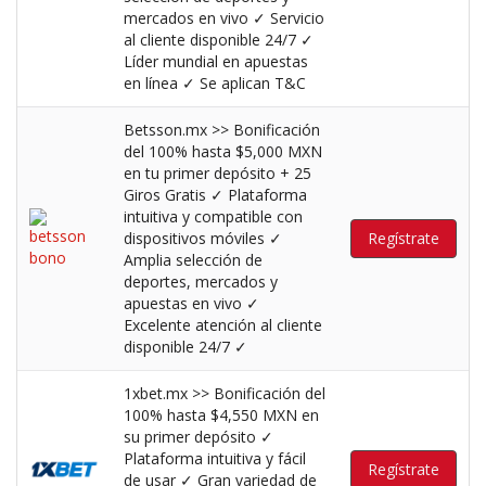
mercados en vivo ✓ Servicio
al cliente disponible 24/7 ✓
Líder mundial en apuestas
en línea ✓ Se aplican T&C
Betsson.mx >> Bonificación
del 100% hasta $5,000 MXN
en tu primer depósito + 25
Giros Gratis ✓ Plataforma
intuitiva y compatible con
dispositivos móviles ✓
Regístrate
Amplia selección de
deportes, mercados y
apuestas en vivo ✓
Excelente atención al cliente
disponible 24/7 ✓
1xbet.mx >> Bonificación del
100% hasta $4,550 MXN en
su primer depósito ✓
Plataforma intuitiva y fácil
Regístrate
de usar ✓ Gran variedad de