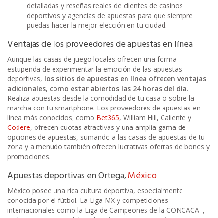
detalladas y reseñas reales de clientes de casinos
deportivos y agencias de apuestas para que siempre
puedas hacer la mejor elección en tu ciudad.
Ventajas de los proveedores de apuestas en línea
Aunque las casas de juego locales ofrecen una forma
estupenda de experimentar la emoción de las apuestas
deportivas,
los sitios de apuestas en línea ofrecen ventajas
adicionales, como estar abiertos las 24 horas del día
.
Realiza apuestas desde la comodidad de tu casa o sobre la
marcha con tu smartphone. Los proveedores de apuestas en
línea más conocidos, como
Bet365
, William Hill, Caliente y
Codere
, ofrecen cuotas atractivas y una amplia gama de
opciones de apuestas, sumando a las casas de apuestas de tu
zona y a menudo también ofrecen lucrativas ofertas de bonos y
promociones.
Apuestas deportivas en Ortega,
México
México posee una rica cultura deportiva, especialmente
conocida por el fútbol. La Liga MX y competiciones
internacionales como la Liga de Campeones de la CONCACAF,