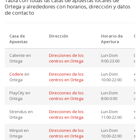
Tabla con todas las casas de apuestas locales de
Ortega y alrededores con horarios, dirección y datos
de contacto
Casa de
Dirección
Horario de
Co
Apuestas
Apertura
Caliente en
Direcciones de los
Lun-Dom
018
Ortega
centros en Ortega
9:00-23:00
co
Codere
en
Direcciones de los
Lun-Dom
+52
Ortega
centros en Ortega
10:00-22:00
so
PlayCity en
Direcciones de los
Lun-Dom
+52
Ortega
centros en Ortega
8:00-0:00
ate
Strendus en
Direcciones de los
Lun-Dom
+52
Ortega
centros en Ortega
11:00-22:00
ay
Winpot en
Direcciones de los
Lun-Dom
+52
Ortega
centros en Ortega
10:00-22:00
so