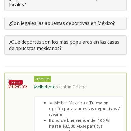
locales?
¿Son legales las apuestas deportivas en México?
¿Qué deportes son los más populares en las casas
de apuestas mexicanas?
Premium
online
Melbet.mx
sucht in
Ortega
★ Melbet Mexico
>> Tu mejor
opción para apuestas deportivas /
casino
Bono de bienvenida del 100 %
hasta $3,500 MXN
para tus