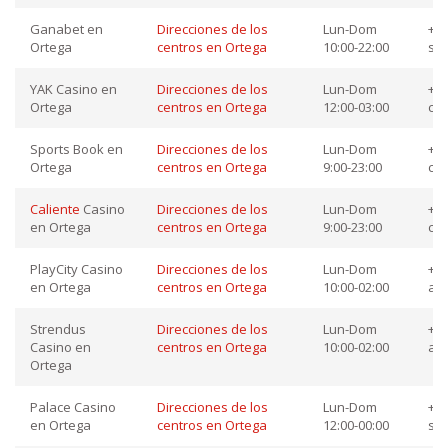
Ganabet en
Direcciones de los
Lun-Dom
+52
Ortega
centros en Ortega
10:00-22:00
so
YAK Casino en
Direcciones de los
Lun-Dom
+52
Ortega
centros en Ortega
12:00-03:00
co
Sports Book en
Direcciones de los
Lun-Dom
+52
Ortega
centros en Ortega
9:00-23:00
co
Caliente
Casino
Direcciones de los
Lun-Dom
+52
en Ortega
centros en Ortega
9:00-23:00
co
PlayCity Casino
Direcciones de los
Lun-Dom
+52
en Ortega
centros en Ortega
10:00-02:00
ate
Strendus
Direcciones de los
Lun-Dom
+52
Casino en
centros en Ortega
10:00-02:00
ay
Ortega
Palace Casino
Direcciones de los
Lun-Dom
+52
en Ortega
centros en Ortega
12:00-00:00
so