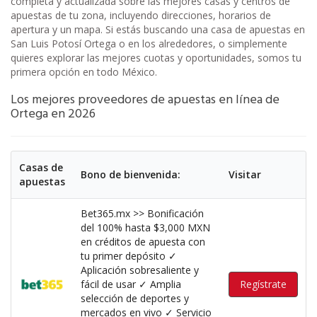
completa y actualizada sobre las mejores casas y centros de
apuestas de tu zona, incluyendo direcciones, horarios de
apertura y un mapa. Si estás buscando una casa de apuestas en
San Luis Potosí Ortega o en los alrededores, o simplemente
quieres explorar las mejores cuotas y oportunidades, somos tu
primera opción en todo México.
Los mejores proveedores de apuestas en línea de
Ortega en 2026
Casas de
Bono de bienvenida:
Visitar
apuestas
Bet365.mx >> Bonificación
del 100% hasta $3,000 MXN
en créditos de apuesta con
tu primer depósito ✓
Aplicación sobresaliente y
fácil de usar ✓ Amplia
Regístrate
selección de deportes y
mercados en vivo ✓ Servicio