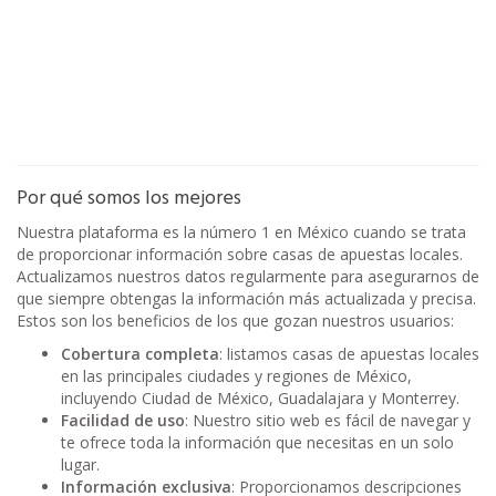
Por qué somos los mejores
Nuestra plataforma es la número 1 en México cuando se trata
de proporcionar información sobre casas de apuestas locales.
Actualizamos nuestros datos regularmente para asegurarnos de
que siempre obtengas la información más actualizada y precisa.
Estos son los beneficios de los que gozan nuestros usuarios:
Cobertura completa
: listamos casas de apuestas locales
en las principales ciudades y regiones de México,
incluyendo Ciudad de México, Guadalajara y Monterrey.
Facilidad de uso
: Nuestro sitio web es fácil de navegar y
te ofrece toda la información que necesitas en un solo
lugar.
Información exclusiva
: Proporcionamos descripciones