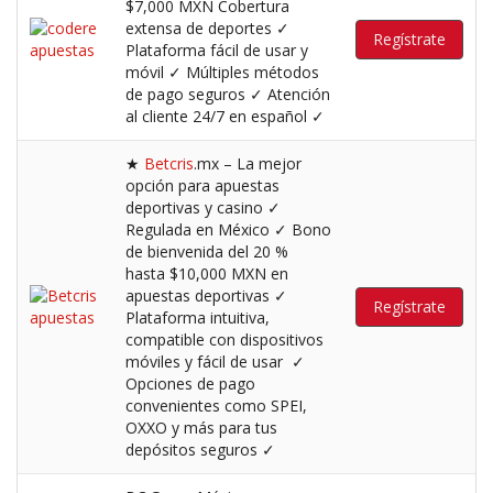
$7,000 MXN Cobertura
extensa de deportes ✓
Regístrate
Plataforma fácil de usar y
móvil ✓ Múltiples métodos
de pago seguros ✓ Atención
al cliente 24/7 en español ✓
★
Betcris
.mx – La mejor
opción para apuestas
deportivas y casino ✓
Regulada en México ✓ Bono
de bienvenida del 20 %
hasta $10,000 MXN en
apuestas deportivas ✓
Regístrate
Plataforma intuitiva,
compatible con dispositivos
móviles y fácil de usar ✓
Opciones de pago
convenientes como SPEI,
OXXO y más para tus
depósitos seguros ✓