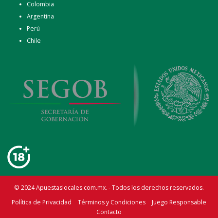
Colombia
Argentina
Perú
Chile
© 2024 Apuestaslocales.com.mx. - Todos los derechos reservados.
Política de Privacidad
Términos y Condiciones
Juego Responsable
Contacto