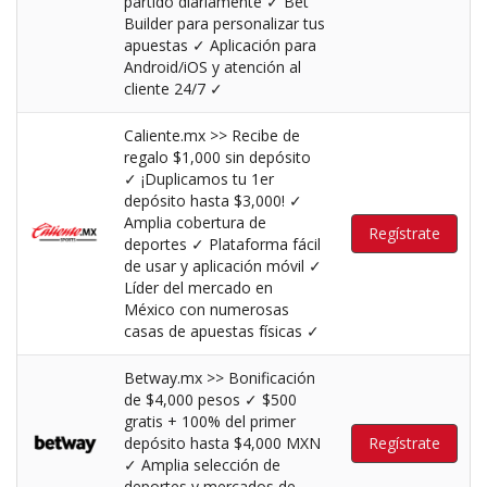
partido diariamente ✓ Bet
Builder para personalizar tus
apuestas ✓ Aplicación para
Android/iOS y atención al
cliente 24/7 ✓
Caliente.mx >> Recibe de
regalo $1,000 sin depósito
✓ ¡Duplicamos tu 1er
depósito hasta $3,000! ✓
Amplia cobertura de
Regístrate
deportes ✓ Plataforma fácil
de usar y aplicación móvil ✓
Líder del mercado en
México con numerosas
casas de apuestas físicas ✓​
Betway.mx >> Bonificación
de $4,000 pesos ✓ $500
gratis + 100% del primer
depósito hasta $4,000 MXN
Regístrate
✓ Amplia selección de
deportes y mercados de