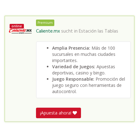
Premium
online
Caliente.mx
sucht in
Estación las Tablas
Amplia Presencia:
Más de 100
sucursales en muchas ciudades
importantes.
Variedad de Juegos:
Apuestas
deportivas, casino y bingo.
Juego Responsable:
Promoción del
juego seguro con herramientas de
autocontrol.
¡Apuesta ahora!