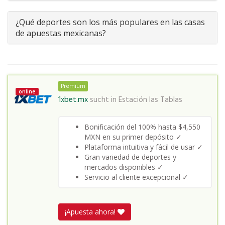
¿Qué deportes son los más populares en las casas
de apuestas mexicanas?
Premium
online
1xbet.mx
sucht in
Estación las Tablas
Bonificación del 100% hasta $4,550
MXN en su primer depósito ✓
Plataforma intuitiva y fácil de usar ✓
Gran variedad de deportes y
mercados disponibles ✓
Servicio al cliente excepcional ✓
¡Apuesta ahora!