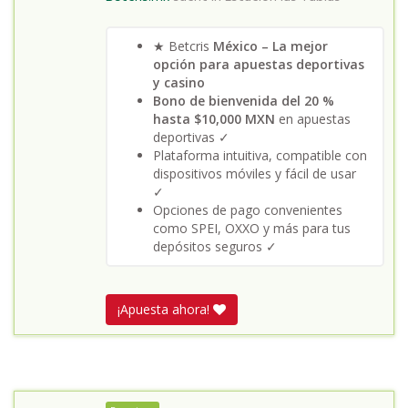
★ Betcris
México – La mejor
opción para apuestas deportivas
y casino
Bono de bienvenida del 20 %
hasta $10,000 MXN
en apuestas
deportivas ✓
Plataforma intuitiva, compatible con
dispositivos móviles y fácil de usar
✓
Opciones de pago convenientes
como SPEI, OXXO y más para tus
depósitos seguros ✓
¡Apuesta ahora!