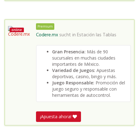
Premium
online
Codere.mx
sucht in
Estación las Tablas
Gran Presencia:
Más de 90
sucursales en muchas ciudades
importantes de México.
Variedad de Juegos:
Apuestas
deportivas, casino, bingo y más.
Juego Responsable:
Promoción del
juego seguro y responsable con
herramientas de autocontrol.
¡Apuesta ahora!