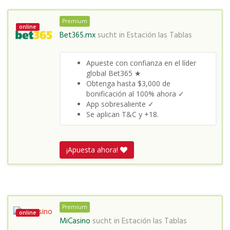
Premium
online
Bet365.mx
sucht in
Estación las Tablas
Apueste con confianza en el líder
global Bet365 ★
Obtenga hasta $3,000 de
bonificación al 100% ahora ✓
App sobresaliente ✓
Se aplican T&C y +18.
¡Apuesta ahora!
Premium
online
MiCasino
sucht in
Estación las Tablas