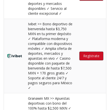
deportes y mercados
disponibles ✓ Servicio al
cliente excepcional ✓
Ivibet >> Bono deportivo de
bienvenida hasta $3,750
MXN en tu primer depósito
✓ Plataforma moderna y
compatible con dispositivos
móviles ✓ Amplia oferta de
deportes, mercados y
Regístrate
apuestas en vivo ✓ Casino
disponible con paquete de
bienvenida de hasta $7,500
MXN + 170 giros gratis ✓
Soporte al cliente 24/7 y
pagos seguros para México
✓
Granawin MX >> Apuestas
deportivas con bono del
100% hasta $2,500 MXN ✓