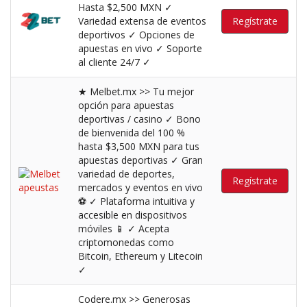
Hasta $2,500 MXN ✓
Variedad extensa de eventos
Regístrate
deportivos ✓ Opciones de
apuestas en vivo ✓ Soporte
al cliente 24/7 ✓
★ Melbet.mx >> Tu mejor
opción para apuestas
deportivas / casino ✓ Bono
de bienvenida del 100 %
hasta $3,500 MXN para tus
apuestas deportivas ✓ Gran
variedad de deportes,
Regístrate
mercados y eventos en vivo
⚽️ ✓ Plataforma intuitiva y
accesible en dispositivos
móviles 📱 ✓ Acepta
criptomonedas como
Bitcoin, Ethereum y Litecoin
✓
Codere.mx >> Generosas