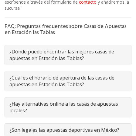
escríbenos a través del formulario de
contacto
y añadiremos la
sucursal.
FAQ: Preguntas frecuentes sobre Casas de Apuestas
en Estación las Tablas
¿Dónde puedo encontrar las mejores casas de
apuestas en Estación las Tablas?
¿Cuál es el horario de apertura de las casas de
apuestas en Estación las Tablas?
¿Hay alternativas online a las casas de apuestas
locales?
¿Son legales las apuestas deportivas en México?