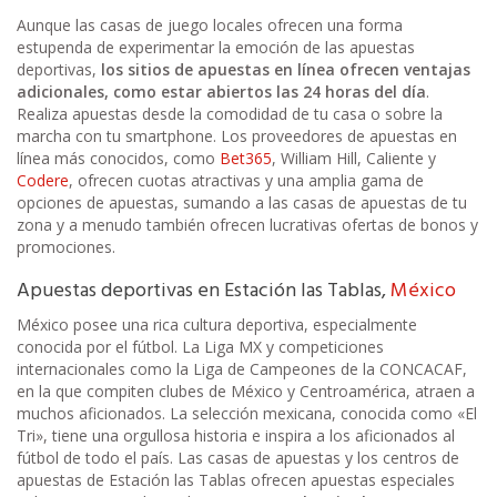
Aunque las casas de juego locales ofrecen una forma
estupenda de experimentar la emoción de las apuestas
deportivas,
los sitios de apuestas en línea ofrecen ventajas
adicionales, como estar abiertos las 24 horas del día
.
Realiza apuestas desde la comodidad de tu casa o sobre la
marcha con tu smartphone. Los proveedores de apuestas en
línea más conocidos, como
Bet365
, William Hill, Caliente y
Codere
, ofrecen cuotas atractivas y una amplia gama de
opciones de apuestas, sumando a las casas de apuestas de tu
zona y a menudo también ofrecen lucrativas ofertas de bonos y
promociones.
Apuestas deportivas en Estación las Tablas,
México
México posee una rica cultura deportiva, especialmente
conocida por el fútbol. La Liga MX y competiciones
internacionales como la Liga de Campeones de la CONCACAF,
en la que compiten clubes de México y Centroamérica, atraen a
muchos aficionados. La selección mexicana, conocida como «El
Tri», tiene una orgullosa historia e inspira a los aficionados al
fútbol de todo el país. Las casas de apuestas y los centros de
apuestas de Estación las Tablas ofrecen apuestas especiales