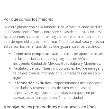
Por qué somos los mejores
Nuestra plataforma es la número 1 en México cuando se trata
de proporcionar información sobre casas de apuestas locales.
Actualizamos nuestros datos regularmente para asegurarnos de
que siempre obtengas la información más actualizada y precisa.
Estos son los beneficios de los que gozan nuestros usuarios:
Cobertura completa
: listamos casas de apuestas locales
en las principales ciudades y regiones de México,
incluyendo Ciudad de México, Guadalajara y Monterrey.
Facilidad de uso
: Nuestro sitio web es fácil de navegar y
te ofrece toda la información que necesitas en un solo
lugar.
Información exclusiva
: Proporcionamos descripciones
detalladas y reseñas reales de clientes de casinos
deportivos y agencias de apuestas para que siempre
puedas hacer la mejor elección en tu ciudad.
Ventajas de los proveedores de apuestas en línea