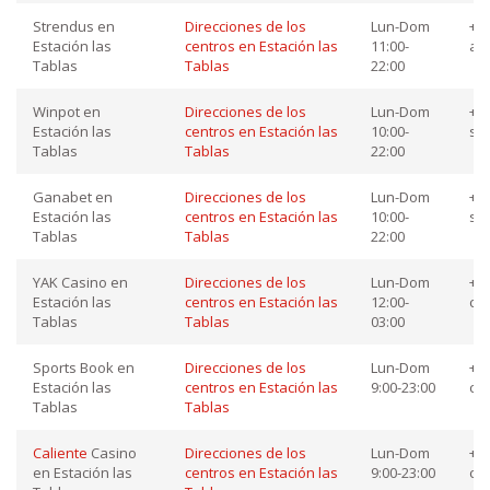
Strendus en
Direcciones de los
Lun-Dom
+52
Estación las
centros en Estación las
11:00-
ay
Tablas
Tablas
22:00
Winpot en
Direcciones de los
Lun-Dom
+52
Estación las
centros en Estación las
10:00-
so
Tablas
Tablas
22:00
Ganabet en
Direcciones de los
Lun-Dom
+52
Estación las
centros en Estación las
10:00-
so
Tablas
Tablas
22:00
YAK Casino en
Direcciones de los
Lun-Dom
+52
Estación las
centros en Estación las
12:00-
co
Tablas
Tablas
03:00
Sports Book en
Direcciones de los
Lun-Dom
+52
Estación las
centros en Estación las
9:00-23:00
co
Tablas
Tablas
Caliente
Casino
Direcciones de los
Lun-Dom
+52
en Estación las
centros en Estación las
9:00-23:00
co