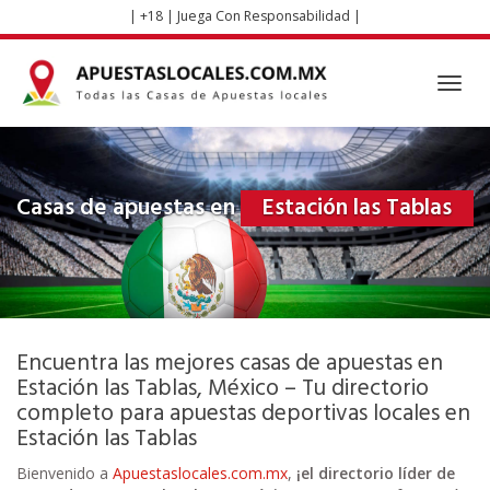
Skip
| +18 | Juega Con Responsabilidad |
to
main
content
Toggl
navig
Casas de apuestas en
Estación las Tablas
Encuentra las mejores casas de apuestas en
Estación las Tablas, México – Tu directorio
completo para apuestas deportivas locales en
Estación las Tablas
Bienvenido a
Apuestaslocales.com.mx
,
¡el directorio líder de