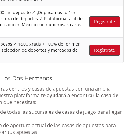
00 sin depósito ✓ ¡Duplicamos tu 1er
ertura de deportes ✓ Plataforma fácil de
Regístrate
 mercado en México con numerosas casas
 pesos ✓ $500 gratis + 100% del primer
 selección de deportes y mercados de
Regístrate
n Los Dos Hermanos
ás centros y casas de apuestas con una amplia
uestra plataforma
te ayudará a encontrar la casa de
n que necesitas:
 de todas las sucursales de casas de juego para llegar
o de apertura actual de las casas de apuestas para
ar tus apuestas.