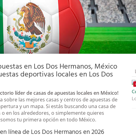
apuestas en Los Dos Hermanos, México
uestas deportivas locales en Los Dos
C
ectorio líder de casas de apuestas locales en México!
L
a sobre las mejores casas y centros de apuestas de
 apertura y un mapa. Si estás buscando una casa de
o en los alrededores, o simplemente quieres
, somos tu primera opción en todo México.
en línea de Los Dos Hermanos en 2026