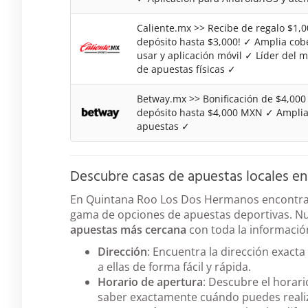
Caliente.mx >> Recibe de regalo $1,0
depósito hasta $3,000! ✓ Amplia cob
usar y aplicación móvil ✓ Líder del
de apuestas físicas ✓​
Betway.mx >> Bonificación de $4,000
depósito hasta $4,000 MXN ✓ Amplia
apuestas ✓
Descubre casas de apuestas locales e
En Quintana Roo Los Dos Hermanos encontrar
gama de opciones de apuestas deportivas. N
apuestas más cercana
con toda la informació
Dirección
: Encuentra la dirección exacta
a ellas de forma fácil y rápida.
Horario de apertura
: Descubre el horari
saber exactamente cuándo puedes realiz