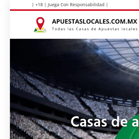
Skip
| +18 | Juega Con Responsabilidad |
to
main
content
Casas de 