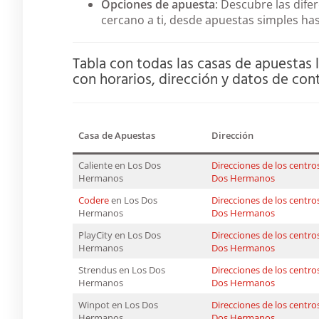
Opciones de apuesta
: Descubre las dif
cercano a ti, desde apuestas simples ha
Tabla con todas las casas de apuestas
con horarios, dirección y datos de con
Casa de Apuestas
Dirección
Caliente en Los Dos
Direcciones de los centro
Hermanos
Dos Hermanos
Codere
en Los Dos
Direcciones de los centro
Hermanos
Dos Hermanos
PlayCity en Los Dos
Direcciones de los centro
Hermanos
Dos Hermanos
Strendus en Los Dos
Direcciones de los centro
Hermanos
Dos Hermanos
Winpot en Los Dos
Direcciones de los centro
Hermanos
Dos Hermanos