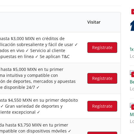
Visitar
hasta $3,000 MXN en créditos de
icación sobresaliente y fácil de usar ✓
Regístrate
1
dos en vivo ✓ Servicio al cliente
L
apuestas en línea ✓ Se aplican T&C
 hasta $5,000 MXN en tu primer
ma intuitiva y compatible con
Regístrate
ción de deportes, mercados y apuestas
B
te disponible 24/7 ✓
L
asta $4,550 MXN en su primer depósito
ar ✓ Gran variedad de deportes y
Regístrate
liente excepcional ✓
M
L
ida hasta $3,750 MXN en tu primer
patible con dispositivos móviles ✓