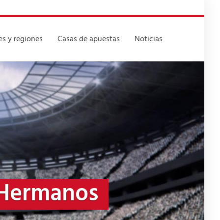
s y regiones
Casas de apuestas
Noticias
 Hermanos