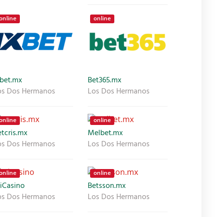
online
online
xbet.mx
Bet365.mx
os Dos Hermanos
Los Dos Hermanos
online
online
etcris.mx
Melbet.mx
os Dos Hermanos
Los Dos Hermanos
online
online
iCasino
Betsson.mx
os Dos Hermanos
Los Dos Hermanos