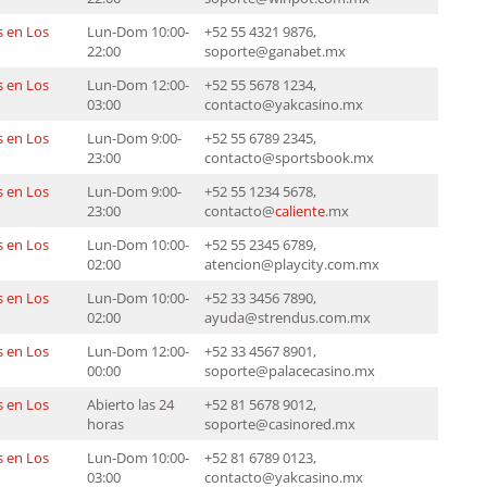
s en Los
Lun-Dom 10:00-
+52 55 4321 9876,
22:00
soporte@ganabet.mx
s en Los
Lun-Dom 12:00-
+52 55 5678 1234,
03:00
contacto@yakcasino.mx
s en Los
Lun-Dom 9:00-
+52 55 6789 2345,
23:00
contacto@sportsbook.mx
s en Los
Lun-Dom 9:00-
+52 55 1234 5678,
23:00
contacto@
caliente
.mx
s en Los
Lun-Dom 10:00-
+52 55 2345 6789,
02:00
atencion@playcity.com.mx
s en Los
Lun-Dom 10:00-
+52 33 3456 7890,
02:00
ayuda@strendus.com.mx
s en Los
Lun-Dom 12:00-
+52 33 4567 8901,
00:00
soporte@palacecasino.mx
s en Los
Abierto las 24
+52 81 5678 9012,
horas
soporte@casinored.mx
s en Los
Lun-Dom 10:00-
+52 81 6789 0123,
03:00
contacto@yakcasino.mx