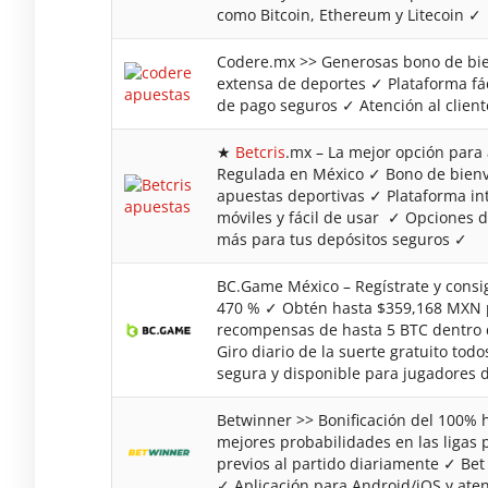
como Bitcoin, Ethereum y Litecoin ✓
Codere.mx >> Generosas bono de bi
extensa de deportes ✓ Plataforma fá
de pago seguros ✓ Atención al clien
★
Betcris
.mx – La mejor opción para
Regulada en México ✓ Bono de bienv
apuestas deportivas ✓ Plataforma int
móviles y fácil de usar ✓ Opciones 
más para tus depósitos seguros ✓
BC.Game México – Regístrate y cons
470 % ✓ Obtén hasta $359,168 MXN p
recompensas de hasta 5 BTC dentro 
Giro diario de la suerte gratuito todo
segura y disponible para jugadores 
Betwinner >> Bonificación del 100% 
mejores probabilidades en las ligas
previos al partido diariamente ✓ Bet
✓ Aplicación para Android/iOS y aten