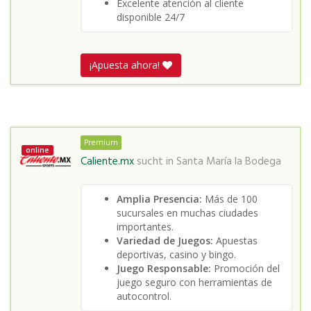
Excelente atención al cliente
disponible 24/7
¡Apuesta ahora!
Premium
online
Caliente.mx
sucht in
Santa María la Bodega
Amplia Presencia:
Más de 100
sucursales en muchas ciudades
importantes.
Variedad de Juegos:
Apuestas
deportivas, casino y bingo.
Juego Responsable:
Promoción del
juego seguro con herramientas de
autocontrol.