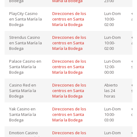
Bodega
María la Bodega
23:00
PlayCity Casino
Direcciones de los
Lun-Dom
+52
en Santa María la
centros en Santa
10:00-
at
Bodega
María la Bodega
02:00
Strendus Casino
Direcciones de los
Lun-Dom
+52
en Santa María la
centros en Santa
10:00-
ay
Bodega
María la Bodega
02:00
Palace Casino en
Direcciones de los
Lun-Dom
+52
Santa María la
centros en Santa
12:00-
so
Bodega
María la Bodega
00:00
Casino Red en
Direcciones de los
Abierto
+52
Santa María la
centros en Santa
las 24
so
Bodega
María la Bodega
horas
Yak Casino en
Direcciones de los
Lun-Dom
+52
Santa María la
centros en Santa
10:00-
co
Bodega
María la Bodega
03:00
Emotion Casino
Direcciones de los
Lun-Dom
+52