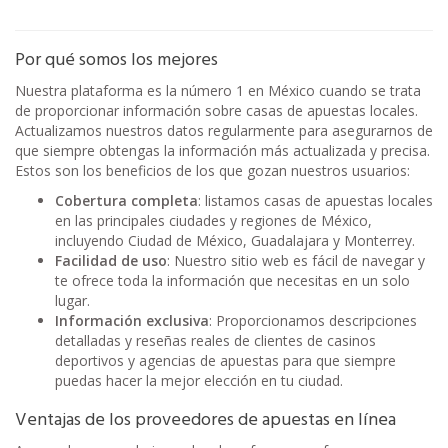
Por qué somos los mejores
Nuestra plataforma es la número 1 en México cuando se trata
de proporcionar información sobre casas de apuestas locales.
Actualizamos nuestros datos regularmente para asegurarnos de
que siempre obtengas la información más actualizada y precisa.
Estos son los beneficios de los que gozan nuestros usuarios:
Cobertura completa
: listamos casas de apuestas locales
en las principales ciudades y regiones de México,
incluyendo Ciudad de México, Guadalajara y Monterrey.
Facilidad de uso
: Nuestro sitio web es fácil de navegar y
te ofrece toda la información que necesitas en un solo
lugar.
Información exclusiva
: Proporcionamos descripciones
detalladas y reseñas reales de clientes de casinos
deportivos y agencias de apuestas para que siempre
puedas hacer la mejor elección en tu ciudad.
Ventajas de los proveedores de apuestas en línea