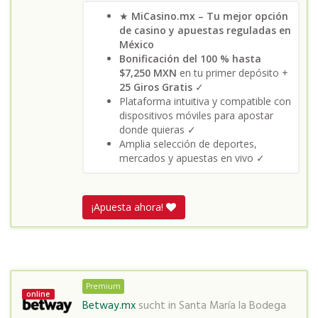
★
MiCasino.mx – Tu mejor opción
de casino y apuestas reguladas en
México
Bonificación del 100 % hasta
$7,250 MXN
en tu primer depósito +
25 Giros Gratis
✓
Plataforma intuitiva y compatible con
dispositivos móviles para apostar
donde quieras ✓
Amplia selección de deportes,
mercados y apuestas en vivo ✓
¡Apuesta ahora!
Premium
online
Betway.mx
sucht in
Santa María la Bodega