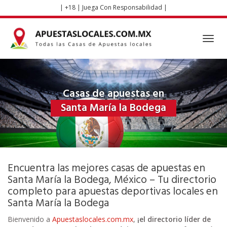
Skip
| +18 | Juega Con Responsabilidad |
to
main
content
Toggl
navig
Casas de apuestas en
Santa María la Bodega
Encuentra las mejores casas de apuestas en
Santa María la Bodega, México – Tu directorio
completo para apuestas deportivas locales en
Santa María la Bodega
Bienvenido a
Apuestaslocales.com.mx
,
¡el directorio líder de