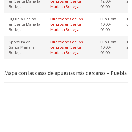
en Santa María la
centros en Santa
12:00-
so
Bodega
María la Bodega
02:00
Big Bola Casino
Direcciones de los
Lun-Dom
+52
en Santa María la
centros en Santa
10:00-
co
Bodega
María la Bodega
02:00
Sportium en
Direcciones de los
Lun-Dom
+52
Santa María la
centros en Santa
10:00-
so
Bodega
María la Bodega
02:00
Mapa con las casas de apuestas más cercanas – Puebla