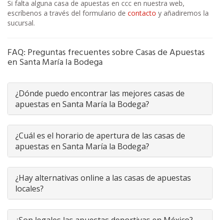
Si falta alguna casa de apuestas en ccc en nuestra web,
escríbenos a través del formulario de
contacto
y añadiremos la
sucursal.
FAQ: Preguntas frecuentes sobre Casas de Apuestas
en Santa María la Bodega
¿Dónde puedo encontrar las mejores casas de
apuestas en Santa María la Bodega?
¿Cuál es el horario de apertura de las casas de
apuestas en Santa María la Bodega?
¿Hay alternativas online a las casas de apuestas
locales?