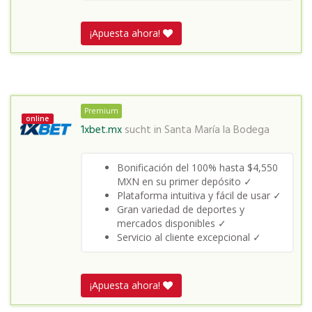
¡Apuesta ahora!
Premium
online
1xbet.mx
sucht in
Santa María la Bodega
Bonificación del 100% hasta $4,550
MXN en su primer depósito ✓
Plataforma intuitiva y fácil de usar ✓
Gran variedad de deportes y
mercados disponibles ✓
Servicio al cliente excepcional ✓
¡Apuesta ahora!