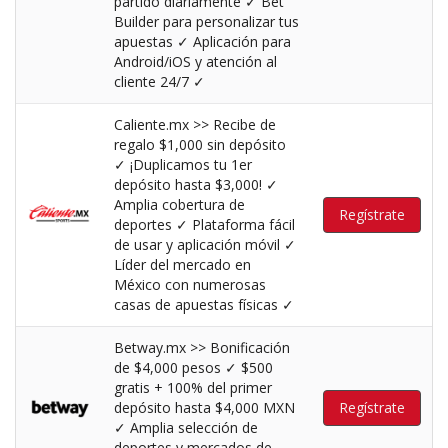
partido diariamente ✓ Bet
Builder para personalizar tus
apuestas ✓ Aplicación para
Android/iOS y atención al
cliente 24/7 ✓
Caliente.mx >> Recibe de
regalo $1,000 sin depósito
✓ ¡Duplicamos tu 1er
depósito hasta $3,000! ✓
Amplia cobertura de
Regístrate
deportes ✓ Plataforma fácil
de usar y aplicación móvil ✓
Líder del mercado en
México con numerosas
casas de apuestas físicas ✓​
Betway.mx >> Bonificación
de $4,000 pesos ✓ $500
gratis + 100% del primer
depósito hasta $4,000 MXN
Regístrate
✓ Amplia selección de
deportes y mercados de