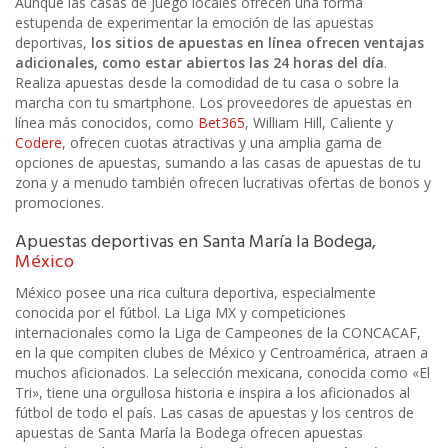
Aunque las casas de juego locales ofrecen una forma
estupenda de experimentar la emoción de las apuestas
deportivas,
los sitios de apuestas en línea ofrecen ventajas
adicionales, como estar abiertos las 24 horas del día
.
Realiza apuestas desde la comodidad de tu casa o sobre la
marcha con tu smartphone. Los proveedores de apuestas en
línea más conocidos, como
Bet365
, William Hill, Caliente y
Codere
, ofrecen cuotas atractivas y una amplia gama de
opciones de apuestas, sumando a las casas de apuestas de tu
zona y a menudo también ofrecen lucrativas ofertas de bonos y
promociones.
Apuestas deportivas en Santa María la Bodega,
México
México posee una rica cultura deportiva, especialmente
conocida por el fútbol. La Liga MX y competiciones
internacionales como la Liga de Campeones de la CONCACAF,
en la que compiten clubes de México y Centroamérica, atraen a
muchos aficionados. La selección mexicana, conocida como «El
Tri», tiene una orgullosa historia e inspira a los aficionados al
fútbol de todo el país. Las casas de apuestas y los centros de
apuestas de Santa María la Bodega ofrecen apuestas