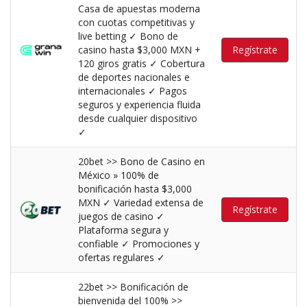
Casa de apuestas moderna
con cuotas competitivas y
live betting ✓ Bono de
casino hasta $3,000 MXN +
Regístrate
120 giros gratis ✓ Cobertura
de deportes nacionales e
internacionales ✓ Pagos
seguros y experiencia fluida
desde cualquier dispositivo
✓
20bet >> Bono de Casino en
México » 100% de
bonificación hasta $3,000
MXN ✓ Variedad extensa de
Regístrate
juegos de casino ✓
Plataforma segura y
confiable ✓ Promociones y
ofertas regulares ✓
22bet >> Bonificación de
bienvenida del 100% >>