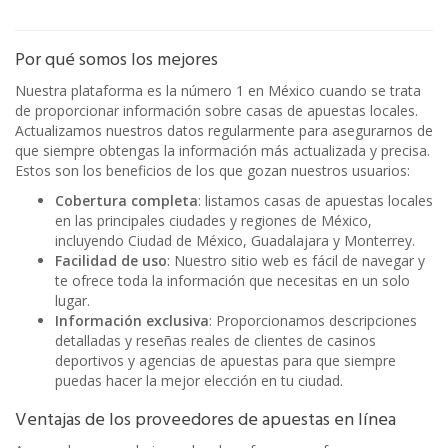
Por qué somos los mejores
Nuestra plataforma es la número 1 en México cuando se trata
de proporcionar información sobre casas de apuestas locales.
Actualizamos nuestros datos regularmente para asegurarnos de
que siempre obtengas la información más actualizada y precisa.
Estos son los beneficios de los que gozan nuestros usuarios:
Cobertura completa
: listamos casas de apuestas locales
en las principales ciudades y regiones de México,
incluyendo Ciudad de México, Guadalajara y Monterrey.
Facilidad de uso
: Nuestro sitio web es fácil de navegar y
te ofrece toda la información que necesitas en un solo
lugar.
Información exclusiva
: Proporcionamos descripciones
detalladas y reseñas reales de clientes de casinos
deportivos y agencias de apuestas para que siempre
puedas hacer la mejor elección en tu ciudad.
Ventajas de los proveedores de apuestas en línea