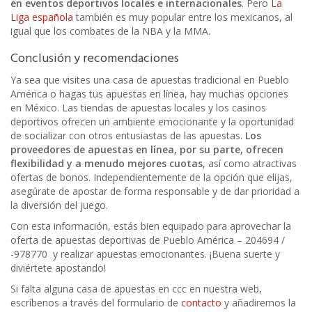
en eventos deportivos locales e internacionales
. Pero
La
Liga española
también es muy popular entre los mexicanos, al
igual que los combates de la NBA y la MMA.
Conclusión y recomendaciones
Ya sea que visites una casa de apuestas tradicional en Pueblo
América o hagas tus apuestas en línea, hay muchas opciones
en México. Las tiendas de apuestas locales y los casinos
deportivos ofrecen un ambiente emocionante y la oportunidad
de socializar con otros entusiastas de las apuestas.
Los
proveedores de apuestas en línea, por su parte, ofrecen
flexibilidad y a menudo mejores cuotas
, así como atractivas
ofertas de bonos. Independientemente de la opción que elijas,
asegúrate de apostar de forma responsable y de dar prioridad a
la diversión del juego.
Con esta información, estás bien equipado para aprovechar la
oferta de apuestas deportivas de Pueblo América – 204694 /
-978770 y realizar apuestas emocionantes. ¡Buena suerte y
diviértete apostando!
Si falta alguna casa de apuestas en ccc en nuestra web,
escríbenos a través del formulario de
contacto
y añadiremos la