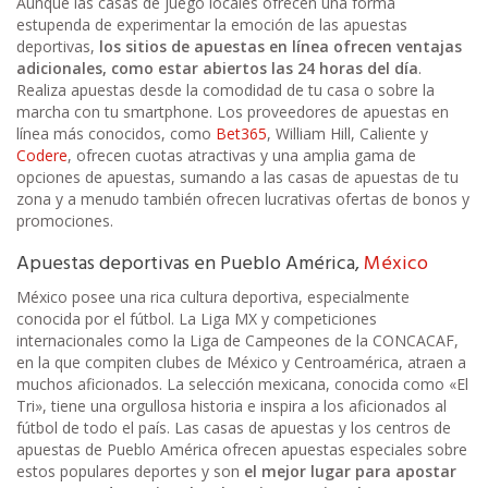
Aunque las casas de juego locales ofrecen una forma
estupenda de experimentar la emoción de las apuestas
deportivas,
los sitios de apuestas en línea ofrecen ventajas
adicionales, como estar abiertos las 24 horas del día
.
Realiza apuestas desde la comodidad de tu casa o sobre la
marcha con tu smartphone. Los proveedores de apuestas en
línea más conocidos, como
Bet365
, William Hill, Caliente y
Codere
, ofrecen cuotas atractivas y una amplia gama de
opciones de apuestas, sumando a las casas de apuestas de tu
zona y a menudo también ofrecen lucrativas ofertas de bonos y
promociones.
Apuestas deportivas en Pueblo América,
México
México posee una rica cultura deportiva, especialmente
conocida por el fútbol. La Liga MX y competiciones
internacionales como la Liga de Campeones de la CONCACAF,
en la que compiten clubes de México y Centroamérica, atraen a
muchos aficionados. La selección mexicana, conocida como «El
Tri», tiene una orgullosa historia e inspira a los aficionados al
fútbol de todo el país. Las casas de apuestas y los centros de
apuestas de Pueblo América ofrecen apuestas especiales sobre
estos populares deportes y son
el mejor lugar para apostar