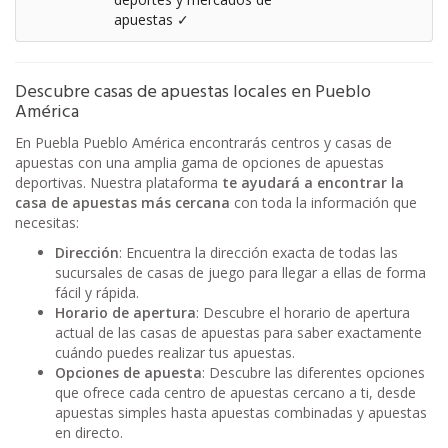
apuestas ✓
Descubre casas de apuestas locales en Pueblo
América
En Puebla Pueblo América encontrarás centros y casas de
apuestas con una amplia gama de opciones de apuestas
deportivas. Nuestra plataforma
te ayudará a encontrar la
casa de apuestas más cercana
con toda la información que
necesitas:
Dirección
: Encuentra la dirección exacta de todas las
sucursales de casas de juego para llegar a ellas de forma
fácil y rápida.
Horario de apertura
: Descubre el horario de apertura
actual de las casas de apuestas para saber exactamente
cuándo puedes realizar tus apuestas.
Opciones de apuesta
: Descubre las diferentes opciones
que ofrece cada centro de apuestas cercano a ti, desde
apuestas simples hasta apuestas combinadas y apuestas
en directo.