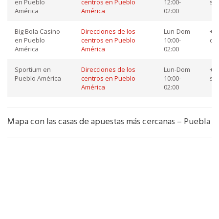
en Pueblo
centros en Pueblo
12:00-
so
América
América
02:00
Big Bola Casino
Direcciones de los
Lun-Dom
+52
en Pueblo
centros en Pueblo
10:00-
co
América
América
02:00
Sportium en
Direcciones de los
Lun-Dom
+52
Pueblo América
centros en Pueblo
10:00-
so
América
02:00
Mapa con las casas de apuestas más cercanas – Puebla