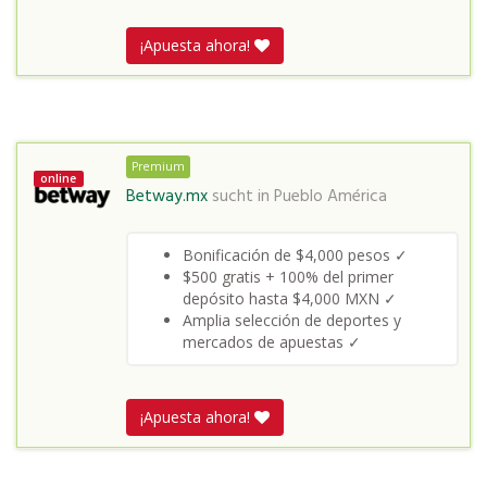
¡Apuesta ahora!
Premium
online
Betway.mx
sucht in
Pueblo América
Bonificación de $4,000 pesos ✓
$500 gratis + 100% del primer
depósito hasta $4,000 MXN ✓
Amplia selección de deportes y
mercados de apuestas ✓
¡Apuesta ahora!