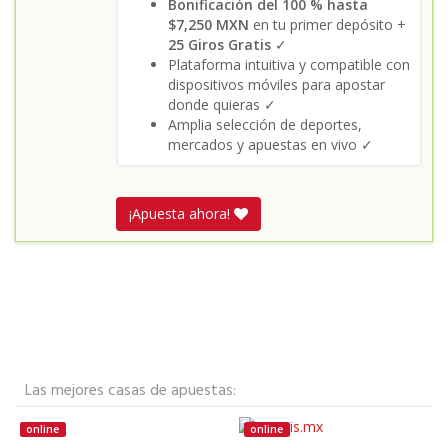
Bonificación del 100 % hasta
$7,250 MXN
en tu primer depósito +
25 Giros Gratis
✓
Plataforma intuitiva y compatible con
dispositivos móviles para apostar
donde quieras ✓
Amplia selección de deportes,
mercados y apuestas en vivo ✓
¡Apuesta ahora!
Las mejores casas de apuestas:
online
online