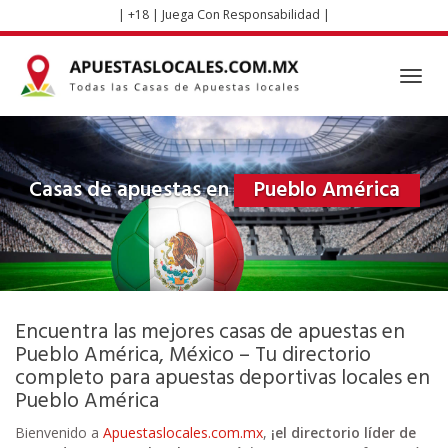
Skip
| +18 | Juega Con Responsabilidad |
to
main
content
Toggl
navig
Casas de apuestas en
Pueblo América
Encuentra las mejores casas de apuestas en
Pueblo América, México – Tu directorio
completo para apuestas deportivas locales en
Pueblo América
Bienvenido a
Apuestaslocales.com.mx
,
¡el directorio líder de