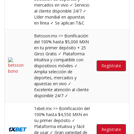
mercados en vivo ✓ Servicio
al cliente disponible 24/7 ✓
Líder mundial en apuestas
en línea ✓ Se aplican T&C
Betsson.mx >> Bonificación
del 100% hasta $5,000 MXN
en tu primer depósito + 25
Giros Gratis ✓ Plataforma
intuitiva y compatible con
dispositivos móviles ✓
Regístrate
Amplia selección de
deportes, mercados y
apuestas en vivo ✓
Excelente atención al cliente
disponible 24/7 ✓
1xbet.mx >> Bonificación del
100% hasta $4,550 MXN en
su primer depósito ✓
Plataforma intuitiva y fácil
Regístrate
de usar ✓ Gran variedad de