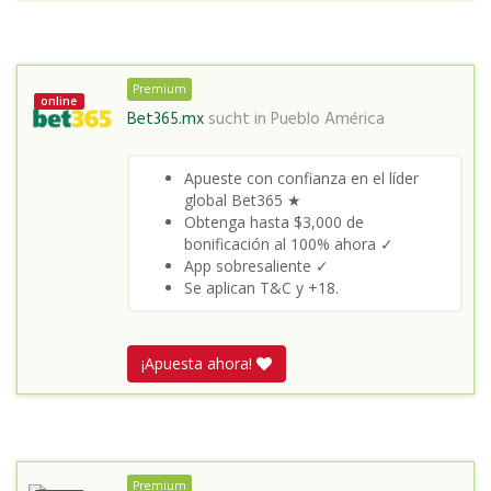
Premium
online
Bet365.mx
sucht in
Pueblo América
Apueste con confianza en el líder
global Bet365 ★
Obtenga hasta $3,000 de
bonificación al 100% ahora ✓
App sobresaliente ✓
Se aplican T&C y +18.
¡Apuesta ahora!
Premium