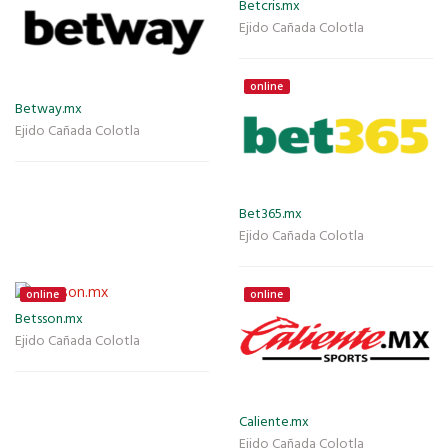
Betcris.mx
Ejido Cañada Colotla
online
Betway.mx
Ejido Cañada Colotla
Bet365.mx
Ejido Cañada Colotla
online
online
Betsson.mx
Ejido Cañada Colotla
Caliente.mx
Ejido Cañada Colotla