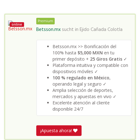
Premium
online
Betsson.mx
sucht in
Ejido Cañada Colotla
Betsson.mx >> Bonificación del
100% hasta
$5,000 MXN
en tu
primer depósito +
25 Giros Gratis
✓
Plataforma intuitiva y compatible con
dispositivos móviles ✓
100 % regulado en México
,
operando legal y seguro ✓
Amplia selección de deportes,
mercados y apuestas en vivo ✓
Excelente atención al cliente
disponible 24/7
¡Apuesta ahora!