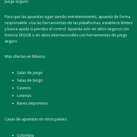
Juega seguro:
Para que las apuestas sigan siendo entretenimiento, apuesta de forma
responsable. Usa las herramientas de las plataformas, establece límites
y busca ayuda si pierdes el control. Apuesta solo en sitios seguros con
licencia SEGOB o en sitios internacionales con herramientas de juego
seguro.
Más ofertas en México:
Salas de juego
Salas de bingo
Casinos
Loterías
Bares deportivos
Casas de apuestas en otros países:
Colombia