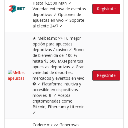
Hasta $2,500 MXN ✓
Variedad extensa de eventos
Regístrate
deportivos ✓ Opciones de
apuestas en vivo ✓ Soporte
al cliente 24/7 ✓
★ Melbet.mx >> Tu mejor
opción para apuestas
deportivas / casino ✓ Bono
de bienvenida del 100 %
hasta $3,500 MXN para tus
apuestas deportivas ✓ Gran
variedad de deportes,
Regístrate
mercados y eventos en vivo
⚽️ ✓ Plataforma intuitiva y
accesible en dispositivos
móviles 📱 ✓ Acepta
criptomonedas como
Bitcoin, Ethereum y Litecoin
✓
Codere.mx >> Generosas