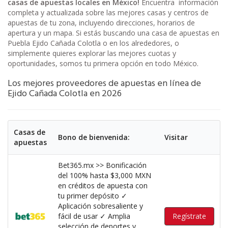
casas de apuestas locales en México!
Encuentra información
completa y actualizada sobre las mejores casas y centros de
apuestas de tu zona, incluyendo direcciones, horarios de
apertura y un mapa. Si estás buscando una casa de apuestas en
Puebla Ejido Cañada Colotla o en los alrededores, o
simplemente quieres explorar las mejores cuotas y
oportunidades, somos tu primera opción en todo México.
Los mejores proveedores de apuestas en línea de
Ejido Cañada Colotla en 2026
Casas de
Bono de bienvenida:
Visitar
apuestas
Bet365.mx >> Bonificación
del 100% hasta $3,000 MXN
en créditos de apuesta con
tu primer depósito ✓
Aplicación sobresaliente y
fácil de usar ✓ Amplia
Regístrate
selección de deportes y