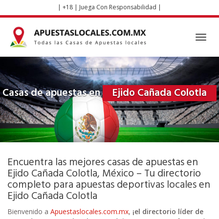
Skip
| +18 | Juega Con Responsabilidad |
to
main
content
Toggl
navig
Casas de apuestas en
Ejido Cañada Colotla
Encuentra las mejores casas de apuestas en
Ejido Cañada Colotla, México – Tu directorio
completo para apuestas deportivas locales en
Ejido Cañada Colotla
Bienvenido a
Apuestaslocales.com.mx
,
¡el directorio líder de