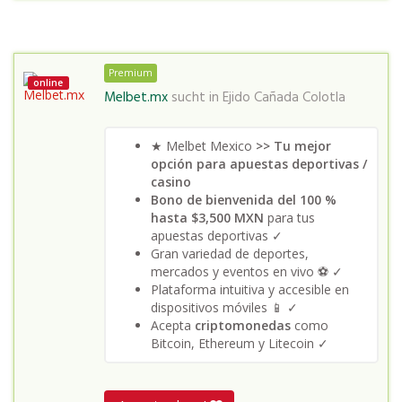
Premium
online
Melbet.mx
sucht in
Ejido Cañada Colotla
★ Melbet Mexico
>> Tu mejor
opción para apuestas deportivas /
casino
Bono de bienvenida del 100 %
hasta $3,500 MXN
para tus
apuestas deportivas ✓
Gran variedad de deportes,
mercados y eventos en vivo ⚽️ ✓
Plataforma intuitiva y accesible en
dispositivos móviles 📱 ✓
Acepta
criptomonedas
como
Bitcoin, Ethereum y Litecoin ✓