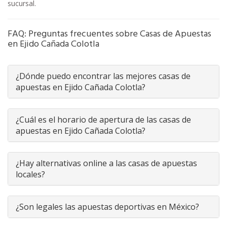
sucursal.
FAQ: Preguntas frecuentes sobre Casas de Apuestas
en Ejido Cañada Colotla
¿Dónde puedo encontrar las mejores casas de
apuestas en Ejido Cañada Colotla?
¿Cuál es el horario de apertura de las casas de
apuestas en Ejido Cañada Colotla?
¿Hay alternativas online a las casas de apuestas
locales?
¿Son legales las apuestas deportivas en México?