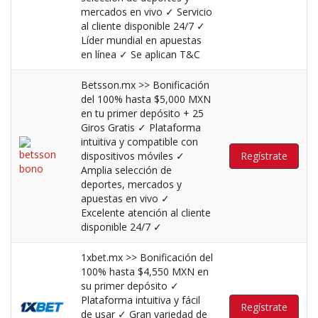
mercados en vivo ✓ Servicio
al cliente disponible 24/7 ✓
Líder mundial en apuestas
en línea ✓ Se aplican T&C
Betsson.mx >> Bonificación
del 100% hasta $5,000 MXN
en tu primer depósito + 25
Giros Gratis ✓ Plataforma
intuitiva y compatible con
dispositivos móviles ✓
Regístrate
Amplia selección de
deportes, mercados y
apuestas en vivo ✓
Excelente atención al cliente
disponible 24/7 ✓
1xbet.mx >> Bonificación del
100% hasta $4,550 MXN en
su primer depósito ✓
Plataforma intuitiva y fácil
Regístrate
de usar ✓ Gran variedad de