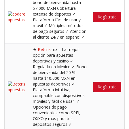
bono de bienvenida hasta
$7,000 MXN Cobertura
extensa de deportes ✓
Regístrate
Plataforma fácil de usar y
móvil ✓ Múltiples métodos
de pago seguros ✓ Atención
al cliente 24/7 en español ✓
★
Betcris
.mx – La mejor
opción para apuestas
deportivas y casino ✓
Regulada en México ✓ Bono
de bienvenida del 20 %
hasta $10,000 MXN en
apuestas deportivas ✓
Regístrate
Plataforma intuitiva,
compatible con dispositivos
móviles y fácil de usar ✓
Opciones de pago
convenientes como SPEI,
OXXO y más para tus
depósitos seguros ✓