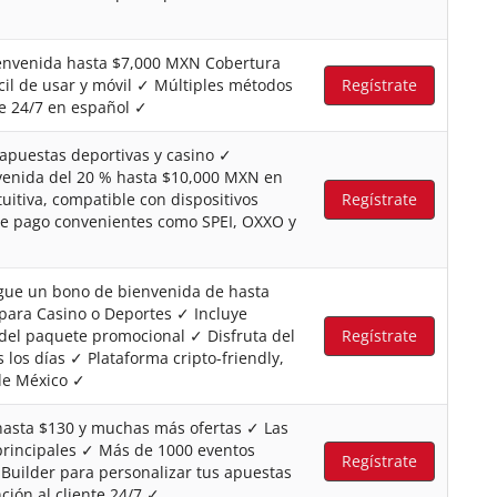
envenida hasta $7,000 MXN Cobertura
cil de usar y móvil ✓ Múltiples métodos
Regístrate
te 24/7 en español ✓
 apuestas deportivas y casino ✓
enida del 20 % hasta $10,000 MXN en
uitiva, compatible con dispositivos
Regístrate
de pago convenientes como SPEI, OXXO y
igue un bono de bienvenida de hasta
ara Casino o Deportes ✓ Incluye
del paquete promocional ✓ Disfruta del
Regístrate
s los días ✓ Plataforma cripto-friendly,
de México ✓
hasta $130 y muchas más ofertas ✓ Las
 principales ✓ Más de 1000 eventos
Regístrate
 Builder para personalizar tus apuestas
ción al cliente 24/7 ✓