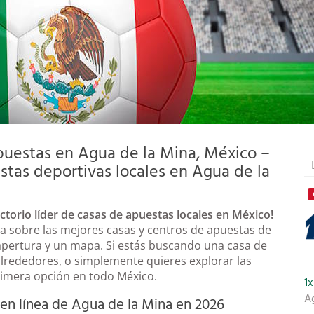
puestas en Agua de la Mina, México –
stas deportivas locales en Agua de la
ectorio líder de casas de apuestas locales en México!
a sobre las mejores casas y centros de apuestas de
 apertura y un mapa. Si estás buscando una casa de
alrededores, o simplemente quieres explorar las
imera opción en todo México.
1
A
en línea de Agua de la Mina en 2026