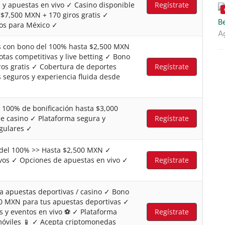
 y apuestas en vivo ✓ Casino disponible
Regístrate
$7,500 MXN + 170 giros gratis ✓
B
ros para México ✓
A
s con bono del 100% hasta $2,500 MXN
as competitivas y live betting ✓ Bono
ros gratis ✓ Cobertura de deportes
Regístrate
 seguros y experiencia fluida desde
 100% de bonificación hasta $3,000
e casino ✓ Plataforma segura y
Regístrate
egulares ✓
a del 100% >> Hasta $2,500 MXN ✓
vos ✓ Opciones de apuestas en vivo ✓
Regístrate
a apuestas deportivas / casino ✓ Bono
00 MXN para tus apuestas deportivas ✓
 y eventos en vivo ⚽️ ✓ Plataforma
Regístrate
s móviles 📱 ✓ Acepta criptomonedas