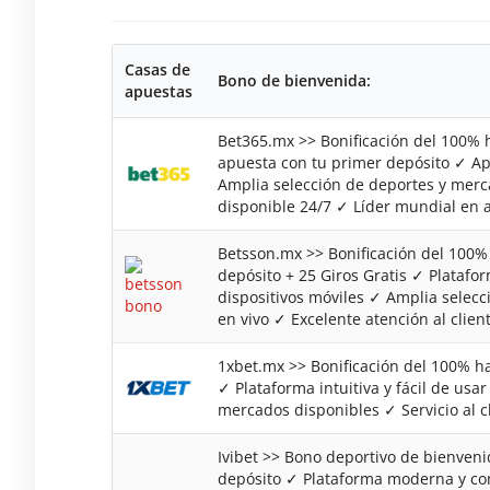
Casas de
Bono de bienvenida:
apuestas
Bet365.mx >> Bonificación del 100% 
apuesta con tu primer depósito ✓ Apl
Amplia selección de deportes y merca
disponible 24/7 ✓ Líder mundial en 
Betsson.mx >> Bonificación del 100%
depósito + 25 Giros Gratis ✓ Platafor
dispositivos móviles ✓ Amplia selec
en vivo ✓ Excelente atención al clien
1xbet.mx >> Bonificación del 100% h
✓ Plataforma intuitiva y fácil de us
mercados disponibles ✓ Servicio al c
Ivibet >> Bono deportivo de bienven
depósito ✓ Plataforma moderna y com