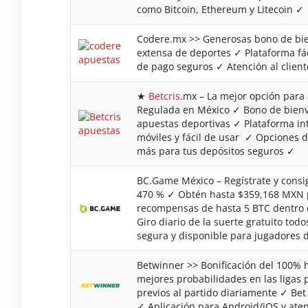
como Bitcoin, Ethereum y Litecoin ✓
Codere.mx >> Generosas bono de bi
extensa de deportes ✓ Plataforma fá
de pago seguros ✓ Atención al clien
★
Betcris
.mx – La mejor opción para
Regulada en México ✓ Bono de bienv
apuestas deportivas ✓ Plataforma int
móviles y fácil de usar ✓ Opciones 
más para tus depósitos seguros ✓
BC.Game México – Regístrate y cons
470 % ✓ Obtén hasta $359,168 MXN p
recompensas de hasta 5 BTC dentro 
Giro diario de la suerte gratuito todo
segura y disponible para jugadores 
Betwinner >> Bonificación del 100% 
mejores probabilidades en las ligas
previos al partido diariamente ✓ Bet
✓ Aplicación para Android/iOS y aten