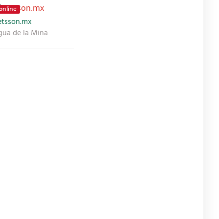
online
etsson.mx
gua de la Mina