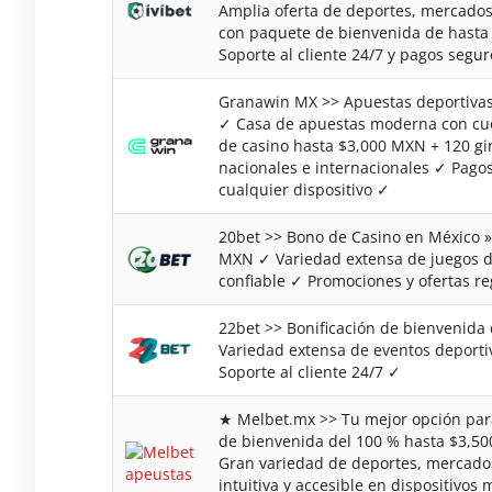
Amplia oferta de deportes, mercados
con paquete de bienvenida de hasta 
Soporte al cliente 24/7 y pagos segu
Granawin MX >> Apuestas deportiva
✓ Casa de apuestas moderna con cuot
de casino hasta $3,000 MXN + 120 gi
nacionales e internacionales ✓ Pagos
cualquier dispositivo ✓
20bet >> Bono de Casino en México »
MXN ✓ Variedad extensa de juegos d
confiable ✓ Promociones y ofertas r
22bet >> Bonificación de bienvenid
Variedad extensa de eventos deporti
Soporte al cliente 24/7 ✓
★ Melbet.mx >> Tu mejor opción par
de bienvenida del 100 % hasta $3,5
Gran variedad de deportes, mercados
intuitiva y accesible en dispositivo