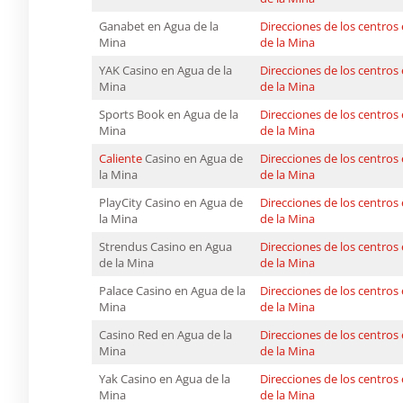
Ganabet en Agua de la
Direcciones de los centros
Mina
de la Mina
YAK Casino en Agua de la
Direcciones de los centros
Mina
de la Mina
Sports Book en Agua de la
Direcciones de los centros
Mina
de la Mina
Caliente
Casino en Agua de
Direcciones de los centros
la Mina
de la Mina
PlayCity Casino en Agua de
Direcciones de los centros
la Mina
de la Mina
Strendus Casino en Agua
Direcciones de los centros
de la Mina
de la Mina
Palace Casino en Agua de la
Direcciones de los centros
Mina
de la Mina
Casino Red en Agua de la
Direcciones de los centros
Mina
de la Mina
Yak Casino en Agua de la
Direcciones de los centros
Mina
de la Mina