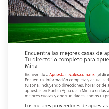
Encuentra las mejores casas de a
Tu directorio completo para apue
Mina
Bienvenido a
Apuestaslocales.com.mx
,
¡el dir
Encuentra información completa y actualizad
tu zona, incluyendo direcciones, horarios de
apuestas en Puebla Agua de la Mina o en los 
mejores cuotas y oportunidades, somos tu pr
Los mejores proveedores de apuestas 