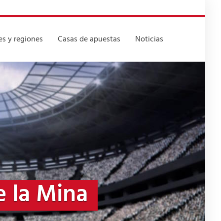
s y regiones
Casas de apuestas
Noticias
 la Mina