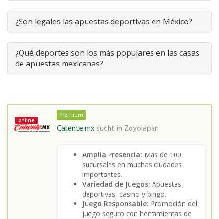
¿Son legales las apuestas deportivas en México?
¿Qué deportes son los más populares en las casas
de apuestas mexicanas?
Premium
online
Caliente.mx
sucht in
Zoyolapan
Amplia Presencia:
Más de 100
sucursales en muchas ciudades
importantes.
Variedad de Juegos:
Apuestas
deportivas, casino y bingo.
Juego Responsable:
Promoción del
juego seguro con herramientas de