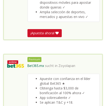
dispositivos móviles para apostar
donde quieras ✓
Amplia selección de deportes,
mercados y apuestas en vivo ✓
¡Apuesta ahora!
Premium
online
Bet365.mx
sucht in
Zoyolapan
Apueste con confianza en el líder
global Bet365 ★
Obtenga hasta $3,000 de
bonificación al 100% ahora ✓
App sobresaliente ✓
Se aplican T&C y +18.