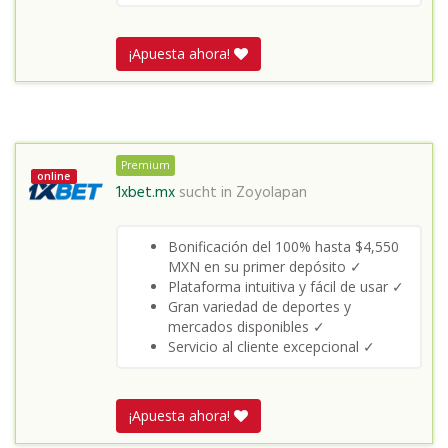
¡Apuesta ahora!
Premium
online
1xbet.mx
sucht in
Zoyolapan
Bonificación del 100% hasta $4,550
MXN en su primer depósito ✓
Plataforma intuitiva y fácil de usar ✓
Gran variedad de deportes y
mercados disponibles ✓
Servicio al cliente excepcional ✓
¡Apuesta ahora!