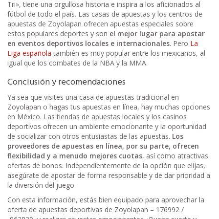
Tri», tiene una orgullosa historia e inspira a los aficionados al
fútbol de todo el país. Las casas de apuestas y los centros de
apuestas de Zoyolapan ofrecen apuestas especiales sobre
estos populares deportes y son
el mejor lugar para apostar
en eventos deportivos locales e internacionales
. Pero
La
Liga española
también es muy popular entre los mexicanos, al
igual que los combates de la NBA y la MMA.
Conclusión y recomendaciones
Ya sea que visites una casa de apuestas tradicional en
Zoyolapan o hagas tus apuestas en línea, hay muchas opciones
en México. Las tiendas de apuestas locales y los casinos
deportivos ofrecen un ambiente emocionante y la oportunidad
de socializar con otros entusiastas de las apuestas.
Los
proveedores de apuestas en línea, por su parte, ofrecen
flexibilidad y a menudo mejores cuotas
, así como atractivas
ofertas de bonos. Independientemente de la opción que elijas,
asegúrate de apostar de forma responsable y de dar prioridad a
la diversión del juego.
Con esta información, estás bien equipado para aprovechar la
oferta de apuestas deportivas de Zoyolapan – 176992 /