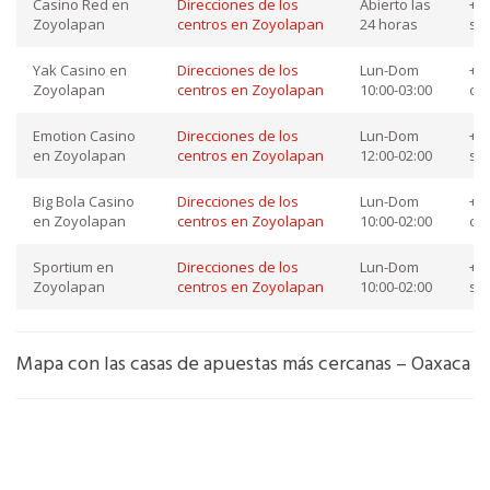
Casino Red en
Direcciones de los
Abierto las
+52
Zoyolapan
centros en Zoyolapan
24 horas
so
Yak Casino en
Direcciones de los
Lun-Dom
+52
Zoyolapan
centros en Zoyolapan
10:00-03:00
co
Emotion Casino
Direcciones de los
Lun-Dom
+52
en Zoyolapan
centros en Zoyolapan
12:00-02:00
so
Big Bola Casino
Direcciones de los
Lun-Dom
+52
en Zoyolapan
centros en Zoyolapan
10:00-02:00
co
Sportium en
Direcciones de los
Lun-Dom
+52
Zoyolapan
centros en Zoyolapan
10:00-02:00
so
Mapa con las casas de apuestas más cercanas – Oaxaca