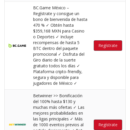
BC.Game México –
Regístrate y consigue un
bono de bienvenida de hasta
470 % ✓ Obtén hasta
$359,168 MXN para Casino
o Deportes ✓ Incluye
recompensas de hasta 5
Regístrate
BTC dentro del paquete
promocional ✓ Disfruta del
Giro diario de la suerte
gratuito todos los días ✓
Plataforma cripto-friendly,
segura y disponible para
jugadores de México ✓
Betwinner >> Bonificación
del 100% hasta $130 y
muchas más ofertas ✓ Las
mejores probabilidades en
las ligas principales ✓ Más
de 1000 eventos previos al
Regístrate