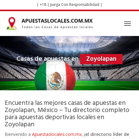
Skip
| +18 | Juega Con Responsabilidad |
to
main
content
Toggl
navig
Casas de apuestas en
Zoyolapan
Encuentra las mejores casas de apuestas en
Zoyolapan, México – Tu directorio completo
para apuestas deportivas locales en
Zoyolapan
Bienvenido a
Apuestaslocales.com.mx
,
¡el directorio líder de