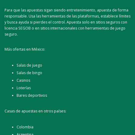
Para que las apuestas sigan siendo entretenimiento, apuesta de forma
responsable. Usa las herramientas de las plataformas, establece límites
y busca ayuda si pierdes el control. Apuesta solo en sitios seguros con
licencia SEGOB o en sitios internacionales con herramientas de juego
seguro.
Más ofertas en México:
Salas de juego
Salas de bingo
Casinos
Loterías
Bares deportivos
Casas de apuestas en otros países:
Colombia
Argentina