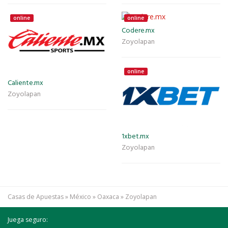
online
online
Codere.mx
Zoyolapan
online
Caliente.mx
Zoyolapan
1xbet.mx
Zoyolapan
Casas de Apuestas
»
México
»
Oaxaca
»
Zoyolapan
Juega seguro: