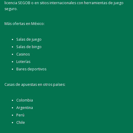
licencia SEGOB o en sitios internacionales con herramientas de juego
seguro.
Más ofertas en México:
Salas de juego
Salas de bingo
Casinos
Loterías
Bares deportivos
Casas de apuestas en otros países:
Colombia
Argentina
Perú
Chile