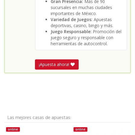
Gran Presencia:
Más de 90
sucursales en muchas ciudades
importantes de México.
Variedad de Juegos:
Apuestas
deportivas, casino, bingo y más.
Juego Responsable:
Promoción del
juego seguro y responsable con
herramientas de autocontrol.
¡Apuesta ahora!
Las mejores casas de apuestas:
online
online