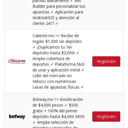
partido diariamente ✓ Bet
Builder para personalizar tus
apuestas ✓ Aplicación para
Android/iOS y atención al
cliente 24/7 ✓
Caliente.mx >> Recibe de
regalo $1,000 sin depósito
✓ ¡Duplicamos tu 1er
depósito hasta $3,000! ✓
Amplia cobertura de
Regístrate
deportes ✓ Plataforma fácil
de usar y aplicación móvil ✓
Líder del mercado en
México con numerosas
casas de apuestas físicas ✓​
Betway.mx >> Bonificación
de $4,000 pesos ✓ $500
gratis + 100% del primer
depósito hasta $4,000 MXN
Regístrate
✓ Amplia selección de
deportes y mercados de