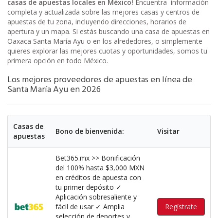
casas de apuestas locales en México!
Encuentra información
completa y actualizada sobre las mejores casas y centros de
apuestas de tu zona, incluyendo direcciones, horarios de
apertura y un mapa. Si estás buscando una casa de apuestas en
Oaxaca Santa María Ayu o en los alrededores, o simplemente
quieres explorar las mejores cuotas y oportunidades, somos tu
primera opción en todo México.
Los mejores proveedores de apuestas en línea de
Santa María Ayu en 2026
Casas de
Bono de bienvenida:
Visitar
apuestas
Bet365.mx >> Bonificación
del 100% hasta $3,000 MXN
en créditos de apuesta con
tu primer depósito ✓
Aplicación sobresaliente y
fácil de usar ✓ Amplia
Regístrate
selección de deportes y