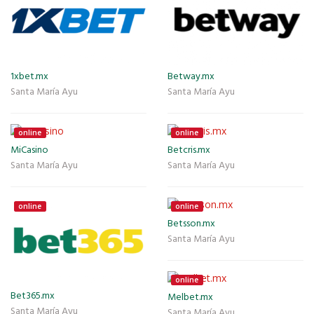
1xbet.mx
Betway.mx
Santa María Ayu
Santa María Ayu
online
online
MiCasino
Betcris.mx
Santa María Ayu
Santa María Ayu
online
online
Betsson.mx
Santa María Ayu
online
Bet365.mx
Melbet.mx
Santa María Ayu
Santa María Ayu