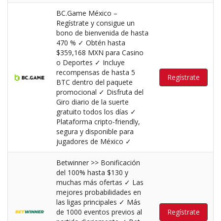
BC.Game México –
Regístrate y consigue un
bono de bienvenida de hasta
470 % ✓ Obtén hasta
$359,168 MXN para Casino
o Deportes ✓ Incluye
recompensas de hasta 5
Regístrate
BTC dentro del paquete
promocional ✓ Disfruta del
Giro diario de la suerte
gratuito todos los días ✓
Plataforma cripto-friendly,
segura y disponible para
jugadores de México ✓
Betwinner >> Bonificación
del 100% hasta $130 y
muchas más ofertas ✓ Las
mejores probabilidades en
las ligas principales ✓ Más
de 1000 eventos previos al
Regístrate