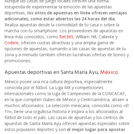
Aunque las casas de juego locales ofrecen una forma
estupenda de experimentar la emoción de las apuestas
deportivas,
los sitios de apuestas en línea ofrecen ventajas
adicionales, como estar abiertos las 24 horas del día
.
Realiza apuestas desde la comodidad de tu casa o sobre la
marcha con tu smartphone. Los proveedores de apuestas en
línea más conocidos, como
Bet365
, William Hill, Caliente y
Codere
, ofrecen cuotas atractivas y una amplia gama de
opciones de apuestas, sumando a las casas de apuestas de tu
zona y a menudo también ofrecen lucrativas ofertas de bonos y
promociones.
Apuestas deportivas en Santa María Ayu,
México
México posee una rica cultura deportiva, especialmente
conocida por el fútbol. La Liga MX y competiciones
internacionales como la Liga de Campeones de la CONCACAF,
en la que compiten clubes de México y Centroamérica, atraen a
muchos aficionados. La selección mexicana, conocida como «El
Tri», tiene una orgullosa historia e inspira a los aficionados al
fútbol de todo el país. Las casas de apuestas y los centros de
apuestas de Santa María Ayu ofrecen apuestas especiales sobre
estos populares deportes y son
el mejor lugar para apostar