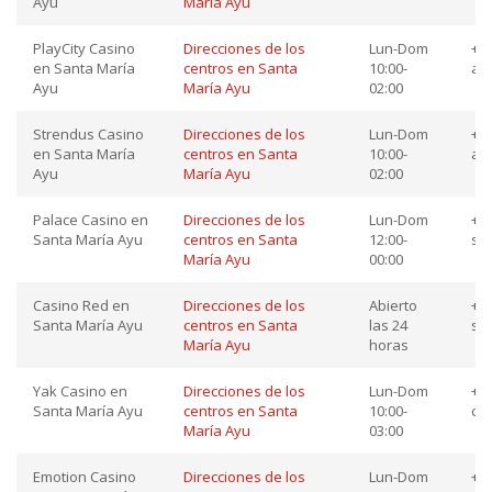
Ayu
María Ayu
PlayCity Casino
Direcciones de los
Lun-Dom
+52
en Santa María
centros en Santa
10:00-
at
Ayu
María Ayu
02:00
Strendus Casino
Direcciones de los
Lun-Dom
+52
en Santa María
centros en Santa
10:00-
ay
Ayu
María Ayu
02:00
Palace Casino en
Direcciones de los
Lun-Dom
+52
Santa María Ayu
centros en Santa
12:00-
so
María Ayu
00:00
Casino Red en
Direcciones de los
Abierto
+52
Santa María Ayu
centros en Santa
las 24
so
María Ayu
horas
Yak Casino en
Direcciones de los
Lun-Dom
+52
Santa María Ayu
centros en Santa
10:00-
co
María Ayu
03:00
Emotion Casino
Direcciones de los
Lun-Dom
+52