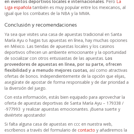
en eventos deportivos locales e internacionales
. Pero
La
Liga española
también es muy popular entre los mexicanos, al
igual que los combates de la NBA y la MMA.
Conclusión y recomendaciones
Ya sea que visites una casa de apuestas tradicional en Santa
María Ayu o hagas tus apuestas en línea, hay muchas opciones
en México. Las tiendas de apuestas locales y los casinos
deportivos ofrecen un ambiente emocionante y la oportunidad
de socializar con otros entusiastas de las apuestas.
Los
proveedores de apuestas en línea, por su parte, ofrecen
flexibilidad y a menudo mejores cuotas
, así como atractivas
ofertas de bonos. Independientemente de la opción que elijas,
asegúrate de apostar de forma responsable y de dar prioridad a
la diversión del juego.
Con esta información, estás bien equipado para aprovechar la
oferta de apuestas deportivas de Santa María Ayu – 179338 /
-977993 y realizar apuestas emocionantes. ¡Buena suerte y
diviértete apostando!
Si falta alguna casa de apuestas en ccc en nuestra web,
escríbenos a través del formulario de
contacto
y añadiremos la