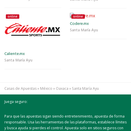
online
online
Codere.mx
Santa María Ayu
Caliente.mx
Santa María Ayu
Casas de Apuestas
»
México
»
Oaxaca
»
Santa María Ayu
Juega seguro:
Para que las apuestas sigan siendo entretenimiento, apuesta de forma
responsable. Usa las herramientas de las plataformas, establece límites
y busca ayuda si pierdes el control. Apuesta solo en sitios seguros con