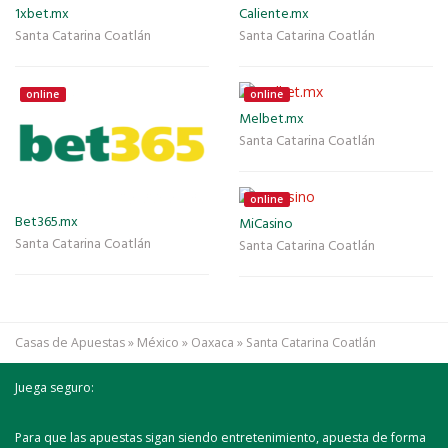
1xbet.mx
Caliente.mx
Santa Catarina Coatlán
Santa Catarina Coatlán
online
online
Melbet.mx
Santa Catarina Coatlán
online
Bet365.mx
MiCasino
Santa Catarina Coatlán
Santa Catarina Coatlán
Casas de Apuestas
»
México
»
Oaxaca
»
Santa Catarina Coatlán
Juega seguro:
Para que las apuestas sigan siendo entretenimiento, apuesta de forma