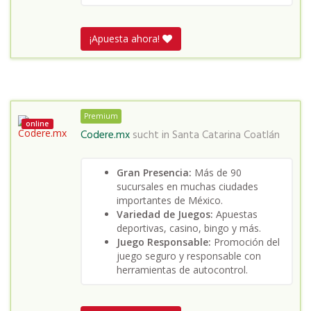
¡Apuesta ahora!
Premium
online
Codere.mx
sucht in
Santa Catarina Coatlán
Gran Presencia:
Más de 90
sucursales en muchas ciudades
importantes de México.
Variedad de Juegos:
Apuestas
deportivas, casino, bingo y más.
Juego Responsable:
Promoción del
juego seguro y responsable con
herramientas de autocontrol.