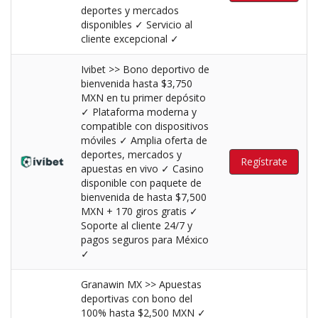
deportes y mercados
disponibles ✓ Servicio al
cliente excepcional ✓
Ivibet >> Bono deportivo de
bienvenida hasta $3,750
MXN en tu primer depósito
✓ Plataforma moderna y
compatible con dispositivos
móviles ✓ Amplia oferta de
deportes, mercados y
Regístrate
apuestas en vivo ✓ Casino
disponible con paquete de
bienvenida de hasta $7,500
MXN + 170 giros gratis ✓
Soporte al cliente 24/7 y
pagos seguros para México
✓
Granawin MX >> Apuestas
deportivas con bono del
100% hasta $2,500 MXN ✓