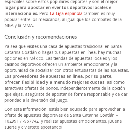
especiales sobre estos populares deportes y son
el mejor
lugar para apostar en eventos deportivos locales e
internacionales
. Pero
La Liga española
también es muy
popular entre los mexicanos, al igual que los combates de la
NBA y la MMA.
Conclusión y recomendaciones
Ya sea que visites una casa de apuestas tradicional en Santa
Catarina Coatlán o hagas tus apuestas en línea, hay muchas
opciones en México. Las tiendas de apuestas locales y los
casinos deportivos ofrecen un ambiente emocionante y la
oportunidad de socializar con otros entusiastas de las apuestas.
Los proveedores de apuestas en línea, por su parte,
ofrecen flexibilidad y a menudo mejores cuotas
, así como
atractivas ofertas de bonos. Independientemente de la opción
que elijas, asegúrate de apostar de forma responsable y de dar
prioridad a la diversión del juego.
Con esta información, estás bien equipado para aprovechar la
oferta de apuestas deportivas de Santa Catarina Coatlán –
162991 / -967742 y realizar apuestas emocionantes. ¡Buena
suerte y diviértete apostando!