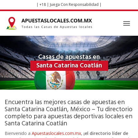
Skip
| +18 | Juega Con Responsabilidad |
to
main
content
Toggl
navig
Casas de apuestas en
Santa Catarina Coatlán
Encuentra las mejores casas de apuestas en
Santa Catarina Coatlán, México – Tu directorio
completo para apuestas deportivas locales en
Santa Catarina Coatlán
Bienvenido a
Apuestaslocales.com.mx
,
¡el directorio líder de