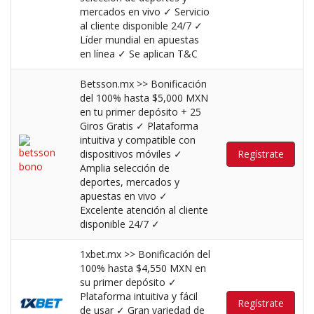
mercados en vivo ✓ Servicio
al cliente disponible 24/7 ✓
Líder mundial en apuestas
en línea ✓ Se aplican T&C
Betsson.mx >> Bonificación
del 100% hasta $5,000 MXN
en tu primer depósito + 25
Giros Gratis ✓ Plataforma
intuitiva y compatible con
dispositivos móviles ✓
Regístrate
Amplia selección de
deportes, mercados y
apuestas en vivo ✓
Excelente atención al cliente
disponible 24/7 ✓
1xbet.mx >> Bonificación del
100% hasta $4,550 MXN en
su primer depósito ✓
Plataforma intuitiva y fácil
Regístrate
de usar ✓ Gran variedad de