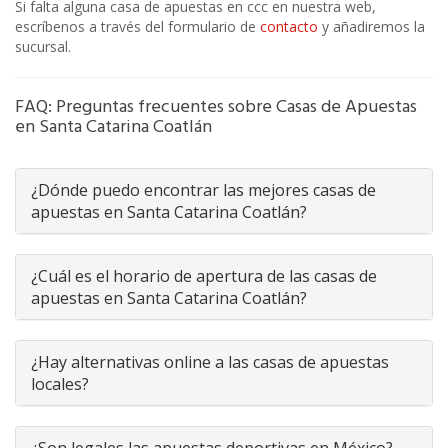
Si falta alguna casa de apuestas en ccc en nuestra web,
escríbenos a través del formulario de
contacto
y añadiremos la
sucursal.
FAQ: Preguntas frecuentes sobre Casas de Apuestas
en Santa Catarina Coatlán
¿Dónde puedo encontrar las mejores casas de
apuestas en Santa Catarina Coatlán?
¿Cuál es el horario de apertura de las casas de
apuestas en Santa Catarina Coatlán?
¿Hay alternativas online a las casas de apuestas
locales?