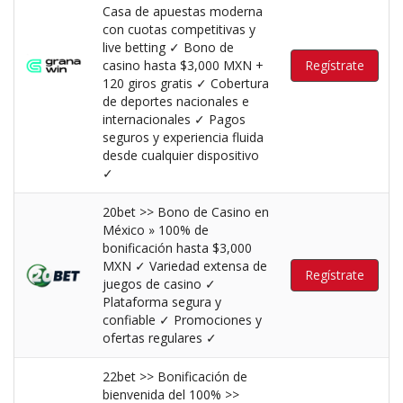
Casa de apuestas moderna
con cuotas competitivas y
live betting ✓ Bono de
casino hasta $3,000 MXN +
Regístrate
120 giros gratis ✓ Cobertura
de deportes nacionales e
internacionales ✓ Pagos
seguros y experiencia fluida
desde cualquier dispositivo
✓
20bet >> Bono de Casino en
México » 100% de
bonificación hasta $3,000
MXN ✓ Variedad extensa de
Regístrate
juegos de casino ✓
Plataforma segura y
confiable ✓ Promociones y
ofertas regulares ✓
22bet >> Bonificación de
bienvenida del 100% >>