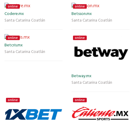
online
online
Codere.mx
Betsson.mx
Santa Catarina Coatlán
Santa Catarina Coatlán
online
online
Betcris.mx
Santa Catarina Coatlán
Betway.mx
Santa Catarina Coatlán
online
online