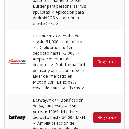
partido diariamente ✓ Bet
Builder para personalizar tus
apuestas ✓ Aplicación para
Android/iOS y atención al
cliente 24/7 ✓
Caliente.mx >> Recibe de
regalo $1,000 sin depósito
✓ ¡Duplicamos tu 1er
depósito hasta $3,000! ✓
Amplia cobertura de
Regístrate
deportes ✓ Plataforma fácil
de usar y aplicación móvil ✓
Líder del mercado en
México con numerosas
casas de apuestas físicas ✓​
Betway.mx >> Bonificación
de $4,000 pesos ✓ $500
gratis + 100% del primer
depósito hasta $4,000 MXN
Regístrate
✓ Amplia selección de
deportes y mercados de