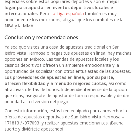
especiales sobre estos populares deportes y son
el mejor
lugar para apostar en eventos deportivos locales e
internacionales
. Pero
La Liga española
también es muy
popular entre los mexicanos, al igual que los combates de la
NBA y la MMA.
Conclusión y recomendaciones
Ya sea que visites una casa de apuestas tradicional en San
Isidro Vista Hermosa o hagas tus apuestas en línea, hay muchas
opciones en México. Las tiendas de apuestas locales y los
casinos deportivos ofrecen un ambiente emocionante y la
oportunidad de socializar con otros entusiastas de las apuestas.
Los proveedores de apuestas en línea, por su parte,
ofrecen flexibilidad y a menudo mejores cuotas
, así como
atractivas ofertas de bonos. Independientemente de la opción
que elijas, asegúrate de apostar de forma responsable y de dar
prioridad a la diversión del juego.
Con esta información, estás bien equipado para aprovechar la
oferta de apuestas deportivas de San Isidro Vista Hermosa –
171813 / -977093 y realizar apuestas emocionantes. ¡Buena
suerte y diviértete apostando!