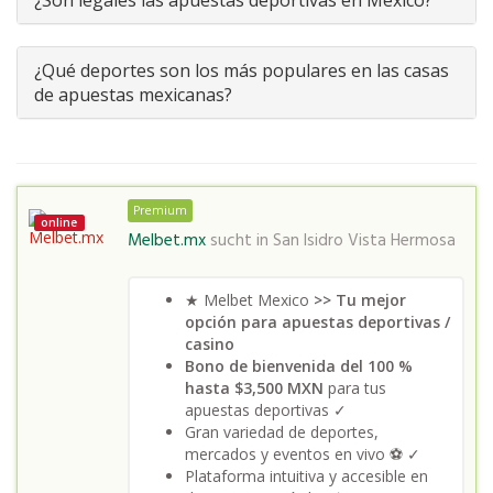
¿Son legales las apuestas deportivas en México?
¿Qué deportes son los más populares en las casas
de apuestas mexicanas?
Premium
online
Melbet.mx
sucht in
San Isidro Vista Hermosa
★ Melbet Mexico
>> Tu mejor
opción para apuestas deportivas /
casino
Bono de bienvenida del 100 %
hasta $3,500 MXN
para tus
apuestas deportivas ✓
Gran variedad de deportes,
mercados y eventos en vivo ⚽️ ✓
Plataforma intuitiva y accesible en