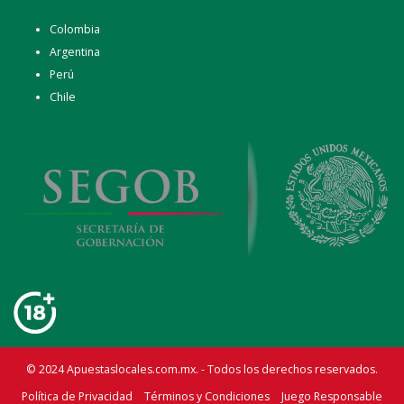
Colombia
Argentina
Perú
Chile
© 2024 Apuestaslocales.com.mx. - Todos los derechos reservados.
Política de Privacidad
Términos y Condiciones
Juego Responsable