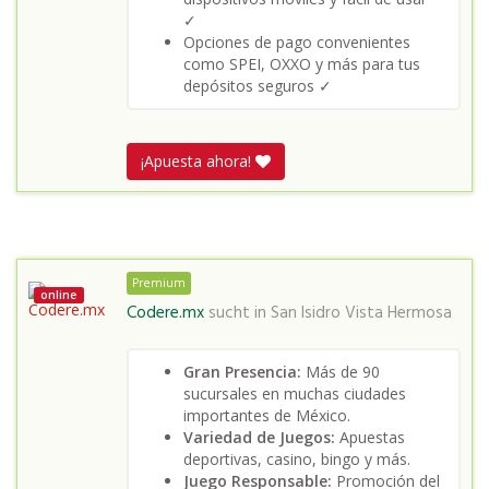
✓
Opciones de pago convenientes
como SPEI, OXXO y más para tus
depósitos seguros ✓
¡Apuesta ahora!
Premium
online
Codere.mx
sucht in
San Isidro Vista Hermosa
Gran Presencia:
Más de 90
sucursales en muchas ciudades
importantes de México.
Variedad de Juegos:
Apuestas
deportivas, casino, bingo y más.
Juego Responsable:
Promoción del