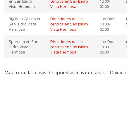
en San Isidro
centros en San Isidro
12:00-
so
Vista Hermosa
Vista Hermosa
02:00
Big Bola Casino en
Direcciones de los
Lun-Dom
+52
San Isidro Vista
centros en San Isidro
10:00-
co
Hermosa
Vista Hermosa
02:00
Sportium en San
Direcciones de los
Lun-Dom
+52
Isidro Vista
centros en San Isidro
10:00-
so
Hermosa
Vista Hermosa
02:00
Mapa con las casas de apuestas más cercanas – Oaxaca