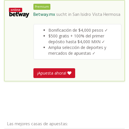
Premium
online
Betway.mx
sucht in
San Isidro Vista Hermosa
Bonificación de $4,000 pesos ✓
$500 gratis + 100% del primer
depósito hasta $4,000 MXN ✓
Amplia selección de deportes y
mercados de apuestas ✓
¡Apuesta ahora!
Las mejores casas de apuestas: