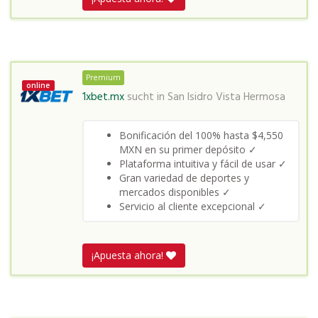
Premium
online
1xbet.mx
sucht in
San Isidro Vista Hermosa
Bonificación del 100% hasta $4,550
MXN en su primer depósito ✓
Plataforma intuitiva y fácil de usar ✓
Gran variedad de deportes y
mercados disponibles ✓
Servicio al cliente excepcional ✓
¡Apuesta ahora!