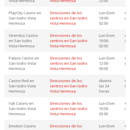
Vista Hermosa
Vista Hermosa
23:00
PlayCity Casino en
Direcciones de los
Lun-Dom
+52
San Isidro Vista
centros en San Isidro
10:00-
at
Hermosa
Vista Hermosa
02:00
Strendus Casino
Direcciones de los
Lun-Dom
+52
en San Isidro
centros en San Isidro
10:00-
ay
Vista Hermosa
Vista Hermosa
02:00
Palace Casino en
Direcciones de los
Lun-Dom
+52
San Isidro Vista
centros en San Isidro
12:00-
so
Hermosa
Vista Hermosa
00:00
Casino Red en
Direcciones de los
Abierto
+52
San Isidro Vista
centros en San Isidro
las 24
so
Hermosa
Vista Hermosa
horas
Yak Casino en
Direcciones de los
Lun-Dom
+52
San Isidro Vista
centros en San Isidro
10:00-
co
Hermosa
Vista Hermosa
03:00
Emotion Casino
Direcciones de los
Lun-Dom
+52