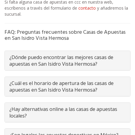
Si falta alguna casa de apuestas en ccc en nuestra web,
escríbenos a través del formulario de
contacto
y añadiremos la
sucursal.
FAQ: Preguntas frecuentes sobre Casas de Apuestas
en San Isidro Vista Hermosa
¿Dónde puedo encontrar las mejores casas de
apuestas en San Isidro Vista Hermosa?
¿Cuál es el horario de apertura de las casas de
apuestas en San Isidro Vista Hermosa?
¿Hay alternativas online a las casas de apuestas
locales?