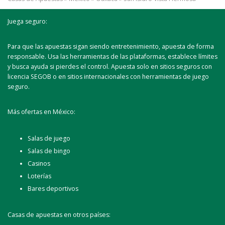
Juega seguro:
Para que las apuestas sigan siendo entretenimiento, apuesta de forma
responsable. Usa las herramientas de las plataformas, establece límites
y busca ayuda si pierdes el control. Apuesta solo en sitios seguros con
licencia SEGOB o en sitios internacionales con herramientas de juego
seguro.
Más ofertas en México:
Salas de juego
Salas de bingo
Casinos
Loterías
Bares deportivos
Casas de apuestas en otros países: