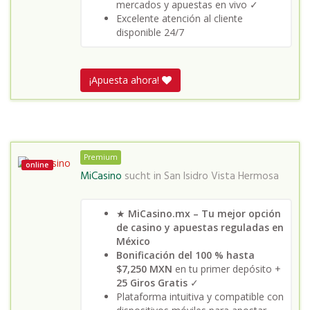
mercados y apuestas en vivo ✓
Excelente atención al cliente
disponible 24/7
¡Apuesta ahora!
Premium
online
MiCasino
sucht in
San Isidro Vista Hermosa
★
MiCasino.mx – Tu mejor opción
de casino y apuestas reguladas en
México
Bonificación del 100 % hasta
$7,250 MXN
en tu primer depósito +
25 Giros Gratis
✓
Plataforma intuitiva y compatible con