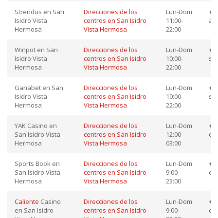
Strendus en San
Direcciones de los
Lun-Dom
+52
Isidro Vista
centros en San Isidro
11:00-
ay
Hermosa
Vista Hermosa
22:00
Winpot en San
Direcciones de los
Lun-Dom
+52
Isidro Vista
centros en San Isidro
10:00-
so
Hermosa
Vista Hermosa
22:00
Ganabet en San
Direcciones de los
Lun-Dom
+52
Isidro Vista
centros en San Isidro
10:00-
so
Hermosa
Vista Hermosa
22:00
YAK Casino en
Direcciones de los
Lun-Dom
+52
San Isidro Vista
centros en San Isidro
12:00-
co
Hermosa
Vista Hermosa
03:00
Sports Book en
Direcciones de los
Lun-Dom
+52
San Isidro Vista
centros en San Isidro
9:00-
co
Hermosa
Vista Hermosa
23:00
Caliente
Casino
Direcciones de los
Lun-Dom
+52
en San Isidro
centros en San Isidro
9:00-
co