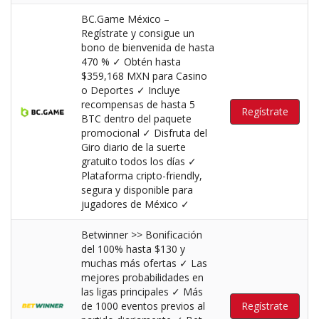
BC.Game México –
Regístrate y consigue un
bono de bienvenida de hasta
470 % ✓ Obtén hasta
$359,168 MXN para Casino
o Deportes ✓ Incluye
recompensas de hasta 5
Regístrate
BTC dentro del paquete
promocional ✓ Disfruta del
Giro diario de la suerte
gratuito todos los días ✓
Plataforma cripto-friendly,
segura y disponible para
jugadores de México ✓
Betwinner >> Bonificación
del 100% hasta $130 y
muchas más ofertas ✓ Las
mejores probabilidades en
las ligas principales ✓ Más
de 1000 eventos previos al
Regístrate