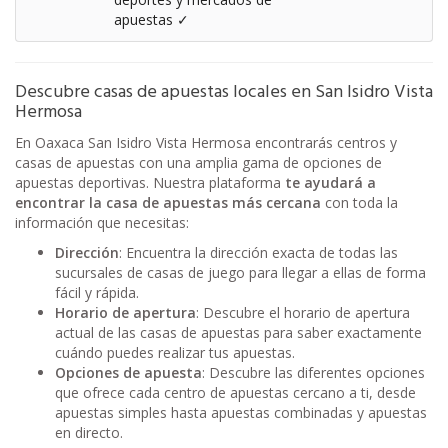
apuestas ✓
Descubre casas de apuestas locales en San Isidro Vista
Hermosa
En Oaxaca San Isidro Vista Hermosa encontrarás centros y
casas de apuestas con una amplia gama de opciones de
apuestas deportivas. Nuestra plataforma
te ayudará a
encontrar la casa de apuestas más cercana
con toda la
información que necesitas:
Dirección
: Encuentra la dirección exacta de todas las
sucursales de casas de juego para llegar a ellas de forma
fácil y rápida.
Horario de apertura
: Descubre el horario de apertura
actual de las casas de apuestas para saber exactamente
cuándo puedes realizar tus apuestas.
Opciones de apuesta
: Descubre las diferentes opciones
que ofrece cada centro de apuestas cercano a ti, desde
apuestas simples hasta apuestas combinadas y apuestas
en directo.