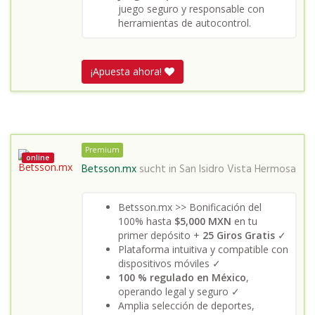
juego seguro y responsable con
herramientas de autocontrol.
¡Apuesta ahora!
Premium
online
Betsson.mx
sucht in
San Isidro Vista Hermosa
Betsson.mx >> Bonificación del
100% hasta
$5,000 MXN
en tu
primer depósito +
25 Giros Gratis
✓
Plataforma intuitiva y compatible con
dispositivos móviles ✓
100 % regulado en México
,
operando legal y seguro ✓
Amplia selección de deportes,