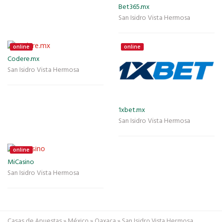
Bet365.mx
San Isidro Vista Hermosa
online
online
Codere.mx
San Isidro Vista Hermosa
1xbet.mx
San Isidro Vista Hermosa
online
MiCasino
San Isidro Vista Hermosa
Casas de Apuestas
»
México
»
Oaxaca
»
San Isidro Vista Hermosa