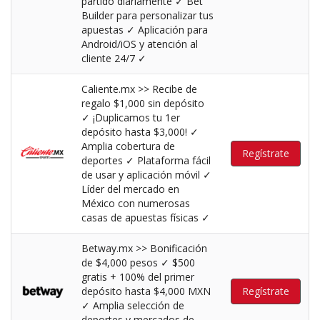
partido diariamente ✓ Bet
Builder para personalizar tus
apuestas ✓ Aplicación para
Android/iOS y atención al
cliente 24/7 ✓
Caliente.mx >> Recibe de
regalo $1,000 sin depósito
✓ ¡Duplicamos tu 1er
depósito hasta $3,000! ✓
Amplia cobertura de
Regístrate
deportes ✓ Plataforma fácil
de usar y aplicación móvil ✓
Líder del mercado en
México con numerosas
casas de apuestas físicas ✓​
Betway.mx >> Bonificación
de $4,000 pesos ✓ $500
gratis + 100% del primer
depósito hasta $4,000 MXN
Regístrate
✓ Amplia selección de
deportes y mercados de