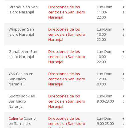
Strendus en San
Direcciones de los
Lun-Dom
+52
Isidro Naranjal
centros en San Isidro
11:00-
ay
Naranjal
22:00
Winpot en San
Direcciones de los
Lun-Dom
+52
Isidro Naranjal
centros en San Isidro
10:00-
so
Naranjal
22:00
Ganabet en San
Direcciones de los
Lun-Dom
+52
Isidro Naranjal
centros en San Isidro
10:00-
so
Naranjal
22:00
YAK Casino en
Direcciones de los
Lun-Dom
+52
San Isidro
centros en San Isidro
12:00-
co
Naranjal
Naranjal
03:00
Sports Book en
Direcciones de los
Lun-Dom
+52
San Isidro
centros en San Isidro
9:00-23:00
co
Naranjal
Naranjal
Caliente
Casino
Direcciones de los
Lun-Dom
+52
en San Isidro
centros en San Isidro
9:00-23:00
co