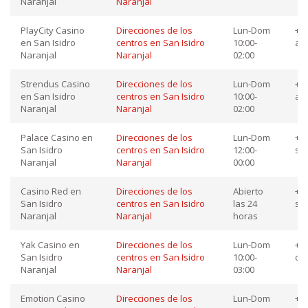
Naranjal
Naranjal
PlayCity Casino
Direcciones de los
Lun-Dom
+52
en San Isidro
centros en San Isidro
10:00-
at
Naranjal
Naranjal
02:00
Strendus Casino
Direcciones de los
Lun-Dom
+52
en San Isidro
centros en San Isidro
10:00-
ay
Naranjal
Naranjal
02:00
Palace Casino en
Direcciones de los
Lun-Dom
+52
San Isidro
centros en San Isidro
12:00-
so
Naranjal
Naranjal
00:00
Casino Red en
Direcciones de los
Abierto
+52
San Isidro
centros en San Isidro
las 24
so
Naranjal
Naranjal
horas
Yak Casino en
Direcciones de los
Lun-Dom
+52
San Isidro
centros en San Isidro
10:00-
co
Naranjal
Naranjal
03:00
Emotion Casino
Direcciones de los
Lun-Dom
+52