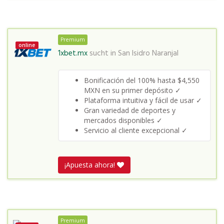
Premium
online
1xbet.mx
sucht in
San Isidro Naranjal
Bonificación del 100% hasta $4,550
MXN en su primer depósito ✓
Plataforma intuitiva y fácil de usar ✓
Gran variedad de deportes y
mercados disponibles ✓
Servicio al cliente excepcional ✓
¡Apuesta ahora!
Premium