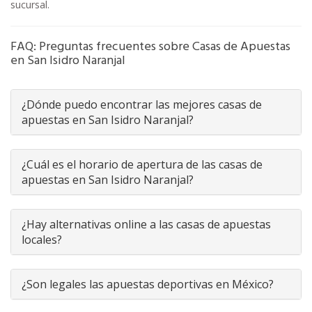
sucursal.
FAQ: Preguntas frecuentes sobre Casas de Apuestas
en San Isidro Naranjal
¿Dónde puedo encontrar las mejores casas de
apuestas en San Isidro Naranjal?
¿Cuál es el horario de apertura de las casas de
apuestas en San Isidro Naranjal?
¿Hay alternativas online a las casas de apuestas
locales?
¿Son legales las apuestas deportivas en México?