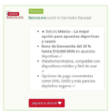
Premium
online
Betcris.mx
sucht in
San Isidro Naranjal
★ Betcris
México – La mejor
opción para apuestas deportivas
y casino
Bono de bienvenida del 20 %
hasta $10,000 MXN
en apuestas
deportivas ✓
Plataforma intuitiva, compatible con
dispositivos móviles y fácil de usar
✓
Opciones de pago convenientes
como SPEI, OXXO y más para tus
depósitos seguros ✓
¡Apuesta ahora!