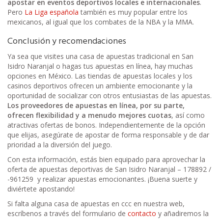
apostar en eventos deportivos locales e internacionales
.
Pero
La Liga española
también es muy popular entre los
mexicanos, al igual que los combates de la NBA y la MMA.
Conclusión y recomendaciones
Ya sea que visites una casa de apuestas tradicional en San
Isidro Naranjal o hagas tus apuestas en línea, hay muchas
opciones en México. Las tiendas de apuestas locales y los
casinos deportivos ofrecen un ambiente emocionante y la
oportunidad de socializar con otros entusiastas de las apuestas.
Los proveedores de apuestas en línea, por su parte,
ofrecen flexibilidad y a menudo mejores cuotas
, así como
atractivas ofertas de bonos. Independientemente de la opción
que elijas, asegúrate de apostar de forma responsable y de dar
prioridad a la diversión del juego.
Con esta información, estás bien equipado para aprovechar la
oferta de apuestas deportivas de San Isidro Naranjal – 178892 /
-961259 y realizar apuestas emocionantes. ¡Buena suerte y
diviértete apostando!
Si falta alguna casa de apuestas en ccc en nuestra web,
escríbenos a través del formulario de
contacto
y añadiremos la