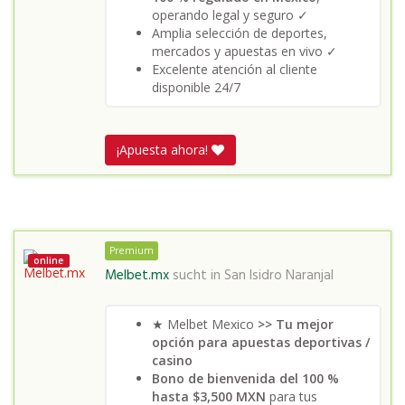
operando legal y seguro ✓
Amplia selección de deportes,
mercados y apuestas en vivo ✓
Excelente atención al cliente
disponible 24/7
¡Apuesta ahora!
Premium
online
Melbet.mx
sucht in
San Isidro Naranjal
★ Melbet Mexico
>> Tu mejor
opción para apuestas deportivas /
casino
Bono de bienvenida del 100 %
hasta $3,500 MXN
para tus