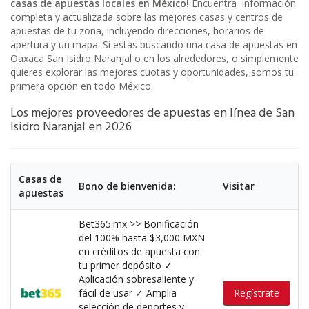
casas de apuestas locales en México!
Encuentra información
completa y actualizada sobre las mejores casas y centros de
apuestas de tu zona, incluyendo direcciones, horarios de
apertura y un mapa. Si estás buscando una casa de apuestas en
Oaxaca San Isidro Naranjal o en los alrededores, o simplemente
quieres explorar las mejores cuotas y oportunidades, somos tu
primera opción en todo México.
Los mejores proveedores de apuestas en línea de San
Isidro Naranjal en 2026
Casas de
Bono de bienvenida:
Visitar
apuestas
Bet365.mx >> Bonificación
del 100% hasta $3,000 MXN
en créditos de apuesta con
tu primer depósito ✓
Aplicación sobresaliente y
fácil de usar ✓ Amplia
Regístrate
selección de deportes y