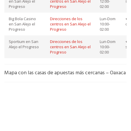
en San Alejo el
centros en San Alejo el
12:00-
so
Progreso
Progreso
02:00
Big Bola Casino
Direcciones de los
Lun-Dom
+52
en San Alejo el
centros en San Alejo el
10:00-
co
Progreso
Progreso
02:00
Sportium en San
Direcciones de los
Lun-Dom
+52
Alejo el Progreso
centros en San Alejo el
10:00-
so
Progreso
02:00
Mapa con las casas de apuestas más cercanas – Oaxaca