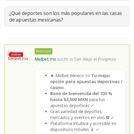
¿Qué deportes son los más populares en las casas
de apuestas mexicanas?
Premium
online
Melbet.mx
sucht in
San Alejo el Progreso
★ Melbet Mexico
>> Tu mejor
opción para apuestas deportivas /
casino
Bono de bienvenida del 100 %
hasta $3,500 MXN
para tus
apuestas deportivas ✓
Gran variedad de deportes,
mercados y eventos en vivo ⚽️ ✓
Plataforma intuitiva y accesible en
dispositivos móviles 📱 ✓