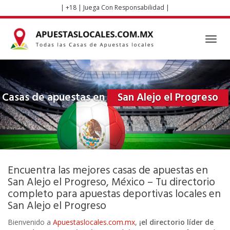
Skip
| +18 | Juega Con Responsabilidad |
to
main
content
Toggl
navig
Casas de apuestas en
San Alejo el Progreso
Encuentra las mejores casas de apuestas en
San Alejo el Progreso, México – Tu directorio
completo para apuestas deportivas locales en
San Alejo el Progreso
Bienvenido a
Apuestaslocales.com.mx
,
¡el directorio líder de