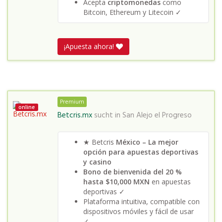
Acepta
criptomonedas
como
Bitcoin, Ethereum y Litecoin ✓
¡Apuesta ahora!
Premium
online
Betcris.mx
sucht in
San Alejo el Progreso
★ Betcris
México – La mejor
opción para apuestas deportivas
y casino
Bono de bienvenida del 20 %
hasta $10,000 MXN
en apuestas
deportivas ✓
Plataforma intuitiva, compatible con
dispositivos móviles y fácil de usar
✓