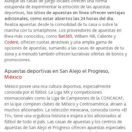
Aunque las casas de juego locales ofrecen una forma
estupenda de experimentar la emoción de las apuestas
deportivas,
los sitios de apuestas en línea ofrecen ventajas
adicionales, como estar abiertos las 24 horas del día
.
Realiza apuestas desde la comodidad de tu casa o sobre la
marcha con tu smartphone. Los proveedores de apuestas en
línea más conocidos, como
Bet365
, William Hill, Caliente y
Codere
, ofrecen cuotas atractivas y una amplia gama de
opciones de apuestas, sumando a las casas de apuestas de tu
zona y a menudo también ofrecen lucrativas ofertas de bonos y
promociones.
Apuestas deportivas en San Alejo el Progreso,
México
México posee una rica cultura deportiva, especialmente
conocida por el fútbol. La Liga MX y competiciones
internacionales como la Liga de Campeones de la CONCACAF,
en la que compiten clubes de México y Centroamérica, atraen a
muchos aficionados. La selección mexicana, conocida como «El
Tri», tiene una orgullosa historia e inspira a los aficionados al
fútbol de todo el país. Las casas de apuestas y los centros de
apuestas de San Alejo el Progreso ofrecen apuestas especiales