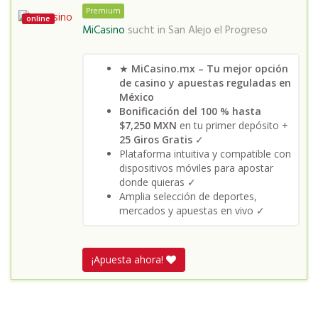
Premium
online
MiCasino
sucht in
San Alejo el Progreso
★
MiCasino.mx – Tu mejor opción
de casino y apuestas reguladas en
México
Bonificación del 100 % hasta
$7,250 MXN
en tu primer depósito +
25 Giros Gratis
✓
Plataforma intuitiva y compatible con
dispositivos móviles para apostar
donde quieras ✓
Amplia selección de deportes,
mercados y apuestas en vivo ✓
¡Apuesta ahora!