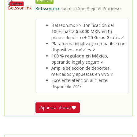
Premium
online
Betsson.mx
sucht in
San Alejo el Progreso
Betsson.mx >> Bonificación del
100% hasta
$5,000 MXN
en tu
primer depósito +
25 Giros Gratis
✓
Plataforma intuitiva y compatible con
dispositivos móviles ✓
100 % regulado en México
,
operando legal y seguro ✓
Amplia selección de deportes,
mercados y apuestas en vivo ✓
Excelente atención al cliente
disponible 24/7
¡Apuesta ahora!