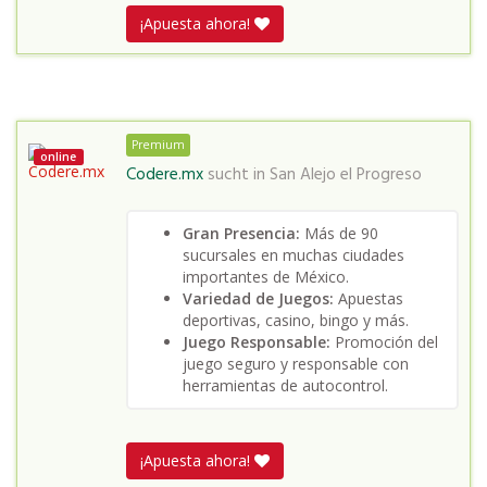
¡Apuesta ahora!
Premium
online
Codere.mx
sucht in
San Alejo el Progreso
Gran Presencia:
Más de 90
sucursales en muchas ciudades
importantes de México.
Variedad de Juegos:
Apuestas
deportivas, casino, bingo y más.
Juego Responsable:
Promoción del
juego seguro y responsable con
herramientas de autocontrol.
¡Apuesta ahora!