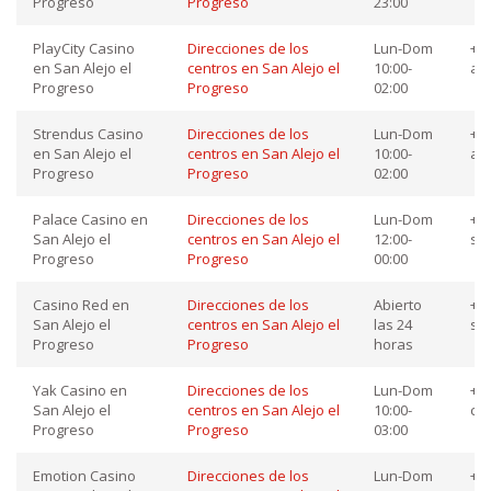
Progreso
Progreso
23:00
PlayCity Casino
Direcciones de los
Lun-Dom
+52
en San Alejo el
centros en San Alejo el
10:00-
at
Progreso
Progreso
02:00
Strendus Casino
Direcciones de los
Lun-Dom
+52
en San Alejo el
centros en San Alejo el
10:00-
ay
Progreso
Progreso
02:00
Palace Casino en
Direcciones de los
Lun-Dom
+52
San Alejo el
centros en San Alejo el
12:00-
so
Progreso
Progreso
00:00
Casino Red en
Direcciones de los
Abierto
+52
San Alejo el
centros en San Alejo el
las 24
so
Progreso
Progreso
horas
Yak Casino en
Direcciones de los
Lun-Dom
+52
San Alejo el
centros en San Alejo el
10:00-
co
Progreso
Progreso
03:00
Emotion Casino
Direcciones de los
Lun-Dom
+52