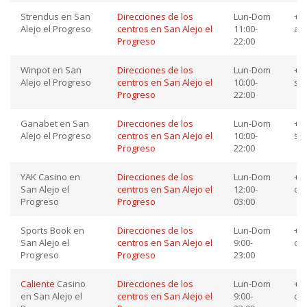
Strendus en San
Direcciones de los
Lun-Dom
+52
Alejo el Progreso
centros en San Alejo el
11:00-
ay
Progreso
22:00
Winpot en San
Direcciones de los
Lun-Dom
+52
Alejo el Progreso
centros en San Alejo el
10:00-
so
Progreso
22:00
Ganabet en San
Direcciones de los
Lun-Dom
+52
Alejo el Progreso
centros en San Alejo el
10:00-
so
Progreso
22:00
YAK Casino en
Direcciones de los
Lun-Dom
+52
San Alejo el
centros en San Alejo el
12:00-
co
Progreso
Progreso
03:00
Sports Book en
Direcciones de los
Lun-Dom
+52
San Alejo el
centros en San Alejo el
9:00-
co
Progreso
Progreso
23:00
Caliente
Casino
Direcciones de los
Lun-Dom
+52
en San Alejo el
centros en San Alejo el
9:00-
co