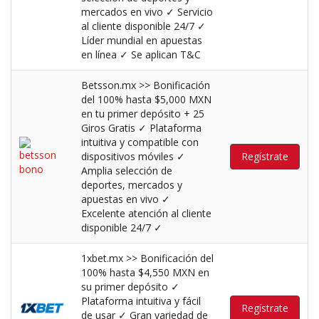
mercados en vivo ✓ Servicio
al cliente disponible 24/7 ✓
Líder mundial en apuestas
en línea ✓ Se aplican T&C
Betsson.mx >> Bonificación
del 100% hasta $5,000 MXN
en tu primer depósito + 25
Giros Gratis ✓ Plataforma
intuitiva y compatible con
dispositivos móviles ✓
Regístrate
Amplia selección de
deportes, mercados y
apuestas en vivo ✓
Excelente atención al cliente
disponible 24/7 ✓
1xbet.mx >> Bonificación del
100% hasta $4,550 MXN en
su primer depósito ✓
Plataforma intuitiva y fácil
Regístrate
de usar ✓ Gran variedad de