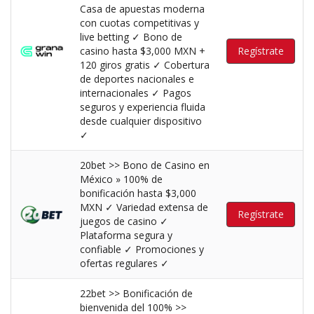
Casa de apuestas moderna
con cuotas competitivas y
live betting ✓ Bono de
casino hasta $3,000 MXN +
Regístrate
120 giros gratis ✓ Cobertura
de deportes nacionales e
internacionales ✓ Pagos
seguros y experiencia fluida
desde cualquier dispositivo
✓
20bet >> Bono de Casino en
México » 100% de
bonificación hasta $3,000
MXN ✓ Variedad extensa de
Regístrate
juegos de casino ✓
Plataforma segura y
confiable ✓ Promociones y
ofertas regulares ✓
22bet >> Bonificación de
bienvenida del 100% >>