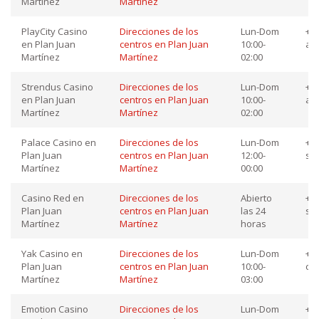
Martínez
Martínez
PlayCity Casino
Direcciones de los
Lun-Dom
+52
en Plan Juan
centros en Plan Juan
10:00-
at
Martínez
Martínez
02:00
Strendus Casino
Direcciones de los
Lun-Dom
+52
en Plan Juan
centros en Plan Juan
10:00-
ay
Martínez
Martínez
02:00
Palace Casino en
Direcciones de los
Lun-Dom
+52
Plan Juan
centros en Plan Juan
12:00-
so
Martínez
Martínez
00:00
Casino Red en
Direcciones de los
Abierto
+52
Plan Juan
centros en Plan Juan
las 24
so
Martínez
Martínez
horas
Yak Casino en
Direcciones de los
Lun-Dom
+52
Plan Juan
centros en Plan Juan
10:00-
co
Martínez
Martínez
03:00
Emotion Casino
Direcciones de los
Lun-Dom
+52