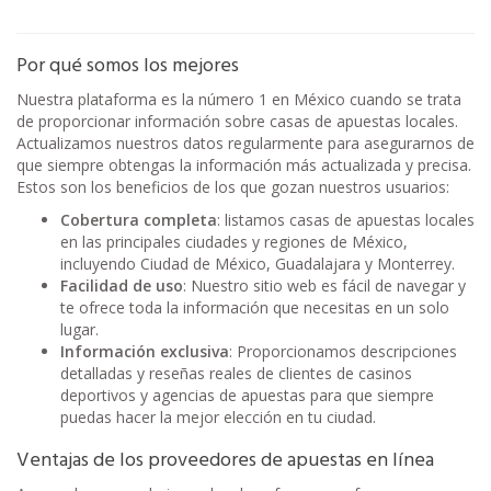
Por qué somos los mejores
Nuestra plataforma es la número 1 en México cuando se trata
de proporcionar información sobre casas de apuestas locales.
Actualizamos nuestros datos regularmente para asegurarnos de
que siempre obtengas la información más actualizada y precisa.
Estos son los beneficios de los que gozan nuestros usuarios:
Cobertura completa
: listamos casas de apuestas locales
en las principales ciudades y regiones de México,
incluyendo Ciudad de México, Guadalajara y Monterrey.
Facilidad de uso
: Nuestro sitio web es fácil de navegar y
te ofrece toda la información que necesitas en un solo
lugar.
Información exclusiva
: Proporcionamos descripciones
detalladas y reseñas reales de clientes de casinos
deportivos y agencias de apuestas para que siempre
puedas hacer la mejor elección en tu ciudad.
Ventajas de los proveedores de apuestas en línea