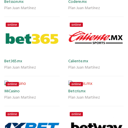
Betsson.mx
Codere.mx
Plan Juan Martínez
Plan Juan Martínez
online
online
Bet365.mx
Caliente.mx
Plan Juan Martínez
Plan Juan Martínez
online
online
MiCasino
Betcris.mx
Plan Juan Martínez
Plan Juan Martínez
online
online