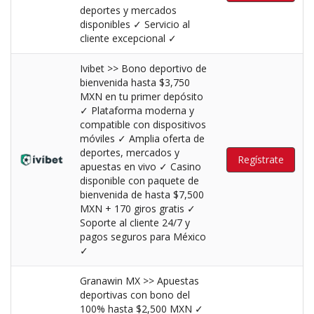
deportes y mercados
disponibles ✓ Servicio al
cliente excepcional ✓
Ivibet >> Bono deportivo de
bienvenida hasta $3,750
MXN en tu primer depósito
✓ Plataforma moderna y
compatible con dispositivos
móviles ✓ Amplia oferta de
deportes, mercados y
Regístrate
apuestas en vivo ✓ Casino
disponible con paquete de
bienvenida de hasta $7,500
MXN + 170 giros gratis ✓
Soporte al cliente 24/7 y
pagos seguros para México
✓
Granawin MX >> Apuestas
deportivas con bono del
100% hasta $2,500 MXN ✓