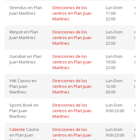
Strendus en Plan
Direcciones de los
Lun-Dom
+52
Juan Martínez
centros en Plan Juan
11:00-
ay
Martínez
22:00
Winpot en Plan
Direcciones de los
Lun-Dom
+52
Juan Martínez
centros en Plan Juan
10:00-
so
Martínez
22:00
Ganabet en Plan
Direcciones de los
Lun-Dom
+52
Juan Martínez
centros en Plan Juan
10:00-
so
Martínez
22:00
YAK Casino en
Direcciones de los
Lun-Dom
+52
Plan Juan
centros en Plan Juan
12:00-
co
Martínez
Martínez
03:00
Sports Book en
Direcciones de los
Lun-Dom
+52
Plan Juan
centros en Plan Juan
9:00-23:00
co
Martínez
Martínez
Caliente
Casino
Direcciones de los
Lun-Dom
+52
en Plan Juan
centros en Plan Juan
9:00-23:00
co