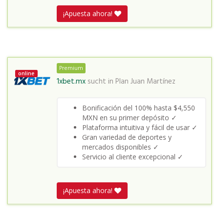
¡Apuesta ahora!
Premium
online
1xbet.mx
sucht in
Plan Juan Martínez
Bonificación del 100% hasta $4,550
MXN en su primer depósito ✓
Plataforma intuitiva y fácil de usar ✓
Gran variedad de deportes y
mercados disponibles ✓
Servicio al cliente excepcional ✓
¡Apuesta ahora!