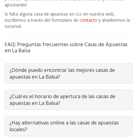
apostando!
Si falta alguna casa de apuestas en ccc en nuestra web,
escríbenos a través del formulario de
contacto
y añadiremos la
sucursal.
FAQ: Preguntas frecuentes sobre Casas de Apuestas
en La Balsa
¿Dónde puedo encontrar las mejores casas de
apuestas en La Balsa?
¿Cuál es el horario de apertura de las casas de
apuestas en La Balsa?
¿Hay alternativas online a las casas de apuestas
locales?