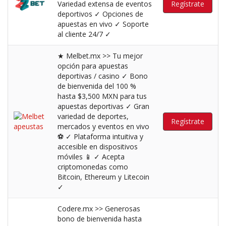
Variedad extensa de eventos
Regístrate
deportivos ✓ Opciones de
apuestas en vivo ✓ Soporte
al cliente 24/7 ✓
★ Melbet.mx >> Tu mejor
opción para apuestas
deportivas / casino ✓ Bono
de bienvenida del 100 %
hasta $3,500 MXN para tus
apuestas deportivas ✓ Gran
variedad de deportes,
Regístrate
mercados y eventos en vivo
⚽️ ✓ Plataforma intuitiva y
accesible en dispositivos
móviles 📱 ✓ Acepta
criptomonedas como
Bitcoin, Ethereum y Litecoin
✓
Codere.mx >> Generosas
bono de bienvenida hasta