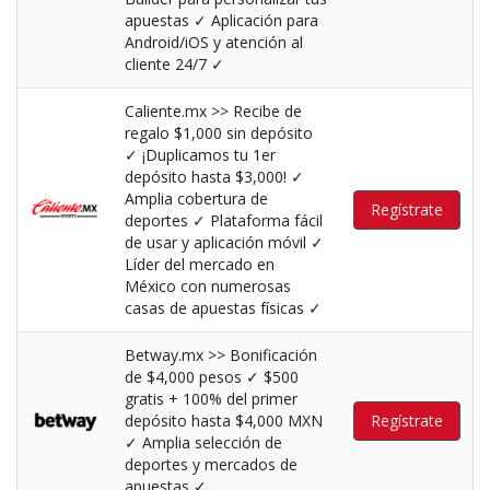
apuestas ✓ Aplicación para
Android/iOS y atención al
cliente 24/7 ✓
Caliente.mx >> Recibe de
regalo $1,000 sin depósito
✓ ¡Duplicamos tu 1er
depósito hasta $3,000! ✓
Amplia cobertura de
Regístrate
deportes ✓ Plataforma fácil
de usar y aplicación móvil ✓
Líder del mercado en
México con numerosas
casas de apuestas físicas ✓​
Betway.mx >> Bonificación
de $4,000 pesos ✓ $500
gratis + 100% del primer
depósito hasta $4,000 MXN
Regístrate
✓ Amplia selección de
deportes y mercados de
apuestas ✓