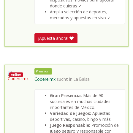
donde quieras ✓
Amplia selección de deportes,
mercados y apuestas en vivo ✓
¡Apuesta ahora!
Premium
online
Codere.mx
sucht in
La Balsa
Gran Presencia:
Más de 90
sucursales en muchas ciudades
importantes de México.
Variedad de Juegos:
Apuestas
deportivas, casino, bingo y más.
Juego Responsable:
Promoción del
juego seguro y responsable con