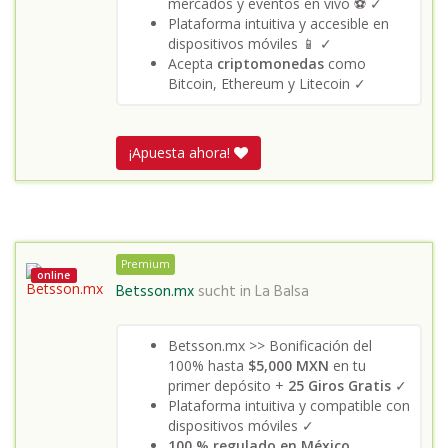
mercados y eventos en vivo ⚽️ ✓
Plataforma intuitiva y accesible en
dispositivos móviles 📱 ✓
Acepta
criptomonedas
como
Bitcoin, Ethereum y Litecoin ✓
¡Apuesta ahora!
Premium
online
Betsson.mx
sucht in
La Balsa
Betsson.mx >> Bonificación del
100% hasta
$5,000 MXN
en tu
primer depósito +
25 Giros Gratis
✓
Plataforma intuitiva y compatible con
dispositivos móviles ✓
100 % regulado en México
,