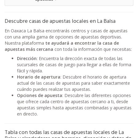
Descubre casas de apuestas locales en La Balsa
En Oaxaca La Balsa encontrarás centros y casas de apuestas
con una amplia gama de opciones de apuestas deportivas.
Nuestra plataforma
te ayudará a encontrar la casa de
apuestas más cercana
con toda la información que necesitas:
Dirección
: Encuentra la dirección exacta de todas las
sucursales de casas de juego para llegar a ellas de forma
fácil y rápida.
Horario de apertura
: Descubre el horario de apertura
actual de las casas de apuestas para saber exactamente
cuándo puedes realizar tus apuestas.
Opciones de apuesta
: Descubre las diferentes opciones
que ofrece cada centro de apuestas cercano a ti, desde
apuestas simples hasta apuestas combinadas y apuestas
en directo.
Tabla con todas las casas de apuestas locales de La