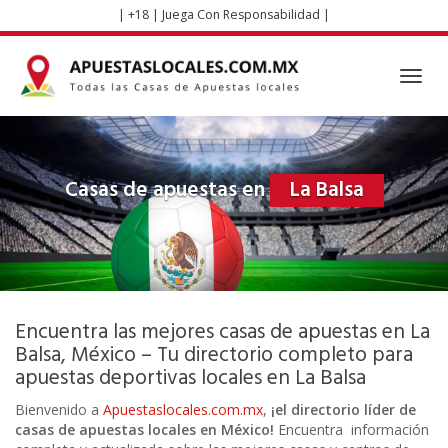
Skip
| +18 | Juega Con Responsabilidad |
to
main
content
Toggl
navig
Casas de apuestas en
La Balsa
Encuentra las mejores casas de apuestas en La
Balsa, México – Tu directorio completo para
apuestas deportivas locales en La Balsa
Bienvenido a
Apuestaslocales.com.mx
,
¡el directorio líder de
casas de apuestas locales en México!
Encuentra información