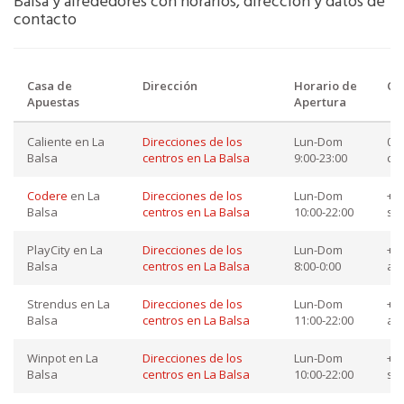
Balsa y alrededores con horarios, dirección y datos de
contacto
Casa de
Dirección
Horario de
Co
Apuestas
Apertura
Caliente en La
Direcciones de los
Lun-Dom
018
Balsa
centros en La Balsa
9:00-23:00
co
Codere
en La
Direcciones de los
Lun-Dom
+52
Balsa
centros en La Balsa
10:00-22:00
so
PlayCity en La
Direcciones de los
Lun-Dom
+52
Balsa
centros en La Balsa
8:00-0:00
at
Strendus en La
Direcciones de los
Lun-Dom
+52
Balsa
centros en La Balsa
11:00-22:00
ay
Winpot en La
Direcciones de los
Lun-Dom
+52
Balsa
centros en La Balsa
10:00-22:00
so