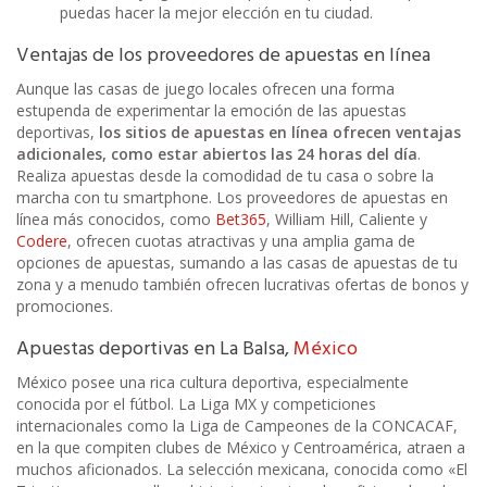
puedas hacer la mejor elección en tu ciudad.
Ventajas de los proveedores de apuestas en línea
Aunque las casas de juego locales ofrecen una forma
estupenda de experimentar la emoción de las apuestas
deportivas,
los sitios de apuestas en línea ofrecen ventajas
adicionales, como estar abiertos las 24 horas del día
.
Realiza apuestas desde la comodidad de tu casa o sobre la
marcha con tu smartphone. Los proveedores de apuestas en
línea más conocidos, como
Bet365
, William Hill, Caliente y
Codere
, ofrecen cuotas atractivas y una amplia gama de
opciones de apuestas, sumando a las casas de apuestas de tu
zona y a menudo también ofrecen lucrativas ofertas de bonos y
promociones.
Apuestas deportivas en La Balsa,
México
México posee una rica cultura deportiva, especialmente
conocida por el fútbol. La Liga MX y competiciones
internacionales como la Liga de Campeones de la CONCACAF,
en la que compiten clubes de México y Centroamérica, atraen a
muchos aficionados. La selección mexicana, conocida como «El