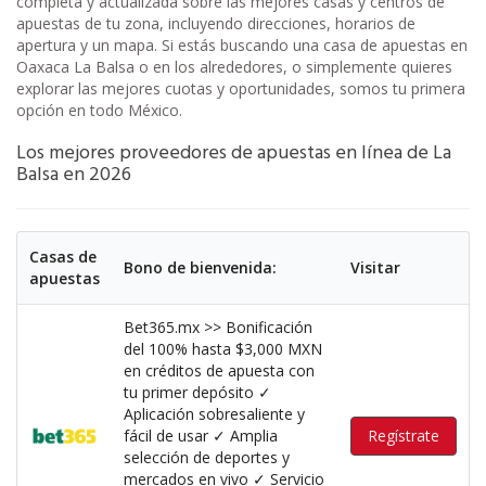
completa y actualizada sobre las mejores casas y centros de
apuestas de tu zona, incluyendo direcciones, horarios de
apertura y un mapa. Si estás buscando una casa de apuestas en
Oaxaca La Balsa o en los alrededores, o simplemente quieres
explorar las mejores cuotas y oportunidades, somos tu primera
opción en todo México.
Los mejores proveedores de apuestas en línea de La
Balsa en 2026
Casas de
Bono de bienvenida:
Visitar
apuestas
Bet365.mx >> Bonificación
del 100% hasta $3,000 MXN
en créditos de apuesta con
tu primer depósito ✓
Aplicación sobresaliente y
fácil de usar ✓ Amplia
Regístrate
selección de deportes y
mercados en vivo ✓ Servicio