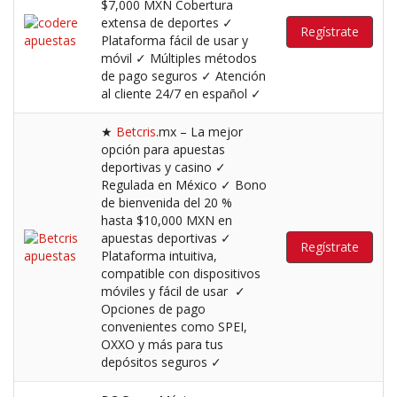
$7,000 MXN Cobertura
extensa de deportes ✓
Regístrate
Plataforma fácil de usar y
móvil ✓ Múltiples métodos
de pago seguros ✓ Atención
al cliente 24/7 en español ✓
★
Betcris
.mx – La mejor
opción para apuestas
deportivas y casino ✓
Regulada en México ✓ Bono
de bienvenida del 20 %
hasta $10,000 MXN en
apuestas deportivas ✓
Regístrate
Plataforma intuitiva,
compatible con dispositivos
móviles y fácil de usar ✓
Opciones de pago
convenientes como SPEI,
OXXO y más para tus
depósitos seguros ✓