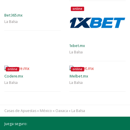
online
Bet365.mx
La Balsa
1xbet.mx
La Balsa
online
online
Codere.mx
Melbet.mx
La Balsa
La Balsa
Casas de Apuestas
»
México
»
Oaxaca
»
La Balsa
Juega seguro: