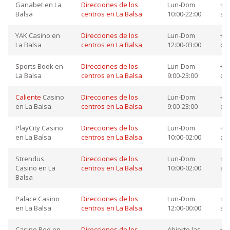
Ganabet en La
Direcciones de los
Lun-Dom
+52
Balsa
centros en La Balsa
10:00-22:00
so
YAK Casino en
Direcciones de los
Lun-Dom
+52
La Balsa
centros en La Balsa
12:00-03:00
co
Sports Book en
Direcciones de los
Lun-Dom
+52
La Balsa
centros en La Balsa
9:00-23:00
co
Caliente
Casino
Direcciones de los
Lun-Dom
+52
en La Balsa
centros en La Balsa
9:00-23:00
co
PlayCity Casino
Direcciones de los
Lun-Dom
+52
en La Balsa
centros en La Balsa
10:00-02:00
at
Strendus
Direcciones de los
Lun-Dom
+52
Casino en La
centros en La Balsa
10:00-02:00
ay
Balsa
Palace Casino
Direcciones de los
Lun-Dom
+52
en La Balsa
centros en La Balsa
12:00-00:00
so
Casino Red en
Direcciones de los
Abierto las
+52