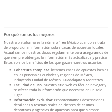
Por qué somos los mejores
Nuestra plataforma es la número 1 en México cuando se trata
de proporcionar información sobre casas de apuestas locales.
Actualizamos nuestros datos regularmente para asegurarnos de
que siempre obtengas la información más actualizada y precisa.
Estos son los beneficios de los que gozan nuestros usuarios:
Cobertura completa
: listamos casas de apuestas locales
en las principales ciudades y regiones de México,
incluyendo Ciudad de México, Guadalajara y Monterrey.
Facilidad de uso
: Nuestro sitio web es fácil de navegar y
te ofrece toda la información que necesitas en un solo
lugar.
Información exclusiva
: Proporcionamos descripciones
detalladas y reseñas reales de clientes de casinos
deportivos y agencias de apuestas para que siempre