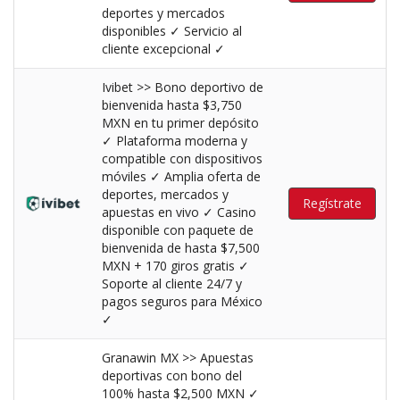
deportes y mercados
disponibles ✓ Servicio al
cliente excepcional ✓
Ivibet >> Bono deportivo de
bienvenida hasta $3,750
MXN en tu primer depósito
✓ Plataforma moderna y
compatible con dispositivos
móviles ✓ Amplia oferta de
deportes, mercados y
Regístrate
apuestas en vivo ✓ Casino
disponible con paquete de
bienvenida de hasta $7,500
MXN + 170 giros gratis ✓
Soporte al cliente 24/7 y
pagos seguros para México
✓
Granawin MX >> Apuestas
deportivas con bono del
100% hasta $2,500 MXN ✓