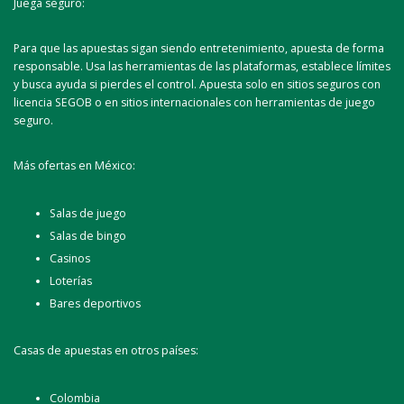
Juega seguro:
Para que las apuestas sigan siendo entretenimiento, apuesta de forma
responsable. Usa las herramientas de las plataformas, establece límites
y busca ayuda si pierdes el control. Apuesta solo en sitios seguros con
licencia SEGOB o en sitios internacionales con herramientas de juego
seguro.
Más ofertas en México:
Salas de juego
Salas de bingo
Casinos
Loterías
Bares deportivos
Casas de apuestas en otros países:
Colombia