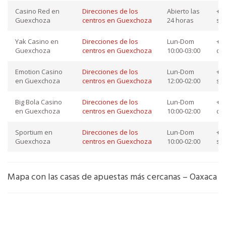
Casino Red en
Direcciones de los
Abierto las
+52
Guexchoza
centros en Guexchoza
24 horas
so
Yak Casino en
Direcciones de los
Lun-Dom
+52
Guexchoza
centros en Guexchoza
10:00-03:00
co
Emotion Casino
Direcciones de los
Lun-Dom
+52
en Guexchoza
centros en Guexchoza
12:00-02:00
so
Big Bola Casino
Direcciones de los
Lun-Dom
+52
en Guexchoza
centros en Guexchoza
10:00-02:00
co
Sportium en
Direcciones de los
Lun-Dom
+52
Guexchoza
centros en Guexchoza
10:00-02:00
so
Mapa con las casas de apuestas más cercanas – Oaxaca