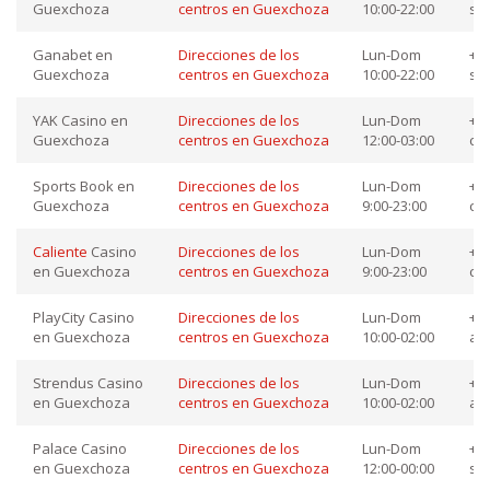
Guexchoza
centros en Guexchoza
10:00-22:00
so
Ganabet en
Direcciones de los
Lun-Dom
+52
Guexchoza
centros en Guexchoza
10:00-22:00
so
YAK Casino en
Direcciones de los
Lun-Dom
+52
Guexchoza
centros en Guexchoza
12:00-03:00
co
Sports Book en
Direcciones de los
Lun-Dom
+52
Guexchoza
centros en Guexchoza
9:00-23:00
co
Caliente
Casino
Direcciones de los
Lun-Dom
+52
en Guexchoza
centros en Guexchoza
9:00-23:00
co
PlayCity Casino
Direcciones de los
Lun-Dom
+52
en Guexchoza
centros en Guexchoza
10:00-02:00
at
Strendus Casino
Direcciones de los
Lun-Dom
+52
en Guexchoza
centros en Guexchoza
10:00-02:00
ay
Palace Casino
Direcciones de los
Lun-Dom
+52
en Guexchoza
centros en Guexchoza
12:00-00:00
so