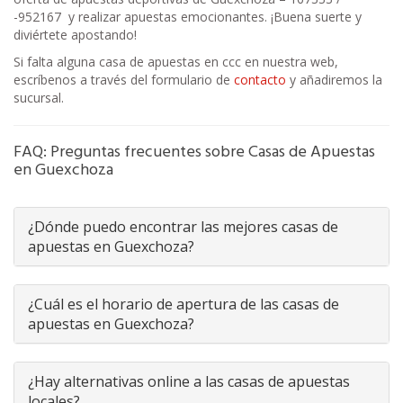
-952167 y realizar apuestas emocionantes. ¡Buena suerte y
diviértete apostando!
Si falta alguna casa de apuestas en ccc en nuestra web,
escríbenos a través del formulario de
contacto
y añadiremos la
sucursal.
FAQ: Preguntas frecuentes sobre Casas de Apuestas
en Guexchoza
¿Dónde puedo encontrar las mejores casas de
apuestas en Guexchoza?
¿Cuál es el horario de apertura de las casas de
apuestas en Guexchoza?
¿Hay alternativas online a las casas de apuestas
locales?