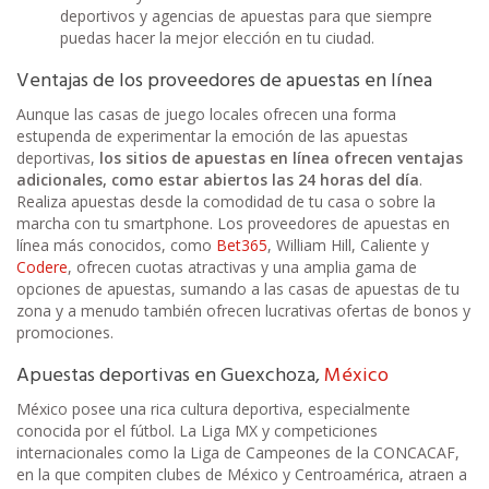
deportivos y agencias de apuestas para que siempre
puedas hacer la mejor elección en tu ciudad.
Ventajas de los proveedores de apuestas en línea
Aunque las casas de juego locales ofrecen una forma
estupenda de experimentar la emoción de las apuestas
deportivas,
los sitios de apuestas en línea ofrecen ventajas
adicionales, como estar abiertos las 24 horas del día
.
Realiza apuestas desde la comodidad de tu casa o sobre la
marcha con tu smartphone. Los proveedores de apuestas en
línea más conocidos, como
Bet365
, William Hill, Caliente y
Codere
, ofrecen cuotas atractivas y una amplia gama de
opciones de apuestas, sumando a las casas de apuestas de tu
zona y a menudo también ofrecen lucrativas ofertas de bonos y
promociones.
Apuestas deportivas en Guexchoza,
México
México posee una rica cultura deportiva, especialmente
conocida por el fútbol. La Liga MX y competiciones
internacionales como la Liga de Campeones de la CONCACAF,
en la que compiten clubes de México y Centroamérica, atraen a