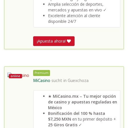
Amplia selección de deportes,
mercados y apuestas en vivo ✓
Excelente atención al cliente
disponible 24/7
¡Apuesta ahora!
Premium
online
MiCasino
sucht in
Guexchoza
★
MiCasino.mx – Tu mejor opción
de casino y apuestas reguladas en
México
Bonificación del 100 % hasta
$7,250 MXN
en tu primer depósito +
25 Giros Gratis
✓