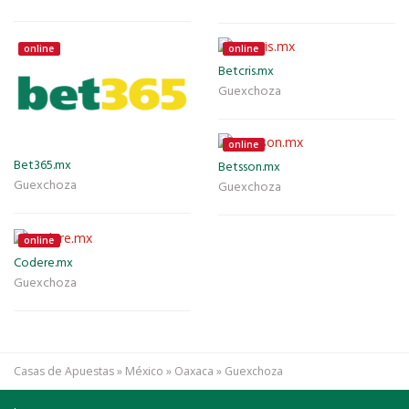
online
online
Betcris.mx
Guexchoza
online
Bet365.mx
Betsson.mx
Guexchoza
Guexchoza
online
Codere.mx
Guexchoza
Casas de Apuestas
»
México
»
Oaxaca
»
Guexchoza