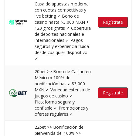
Casa de apuestas moderna
con cuotas competitivas y
live betting ✓ Bono de
casino hasta $3,000 MXN +
Regístrate
120 giros gratis ✓ Cobertura
de deportes nacionales e
internacionales ✓ Pagos
seguros y experiencia fluida
desde cualquier dispositivo
✓
20bet >> Bono de Casino en
México » 100% de
bonificación hasta $3,000
MXN ✓ Variedad extensa de
Regístrate
juegos de casino ✓
Plataforma segura y
confiable ✓ Promociones y
ofertas regulares ✓
22bet >> Bonificación de
bienvenida del 100% >>