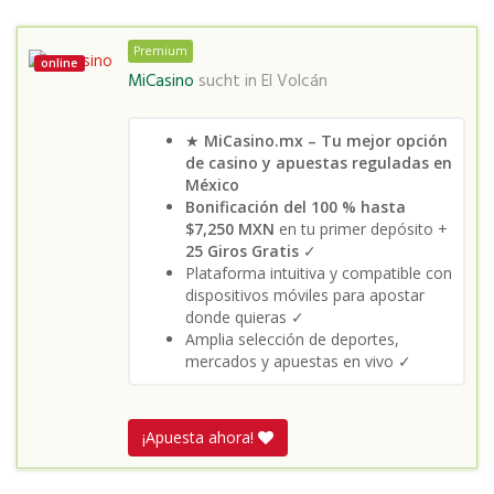
Premium
online
MiCasino
sucht in
El Volcán
★
MiCasino.mx – Tu mejor opción
de casino y apuestas reguladas en
México
Bonificación del 100 % hasta
$7,250 MXN
en tu primer depósito +
25 Giros Gratis
✓
Plataforma intuitiva y compatible con
dispositivos móviles para apostar
donde quieras ✓
Amplia selección de deportes,
mercados y apuestas en vivo ✓
¡Apuesta ahora!