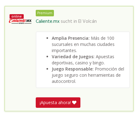
Premium
online
Caliente.mx
sucht in
El Volcán
Amplia Presencia:
Más de 100
sucursales en muchas ciudades
importantes.
Variedad de Juegos:
Apuestas
deportivas, casino y bingo.
Juego Responsable:
Promoción del
juego seguro con herramientas de
autocontrol.
¡Apuesta ahora!