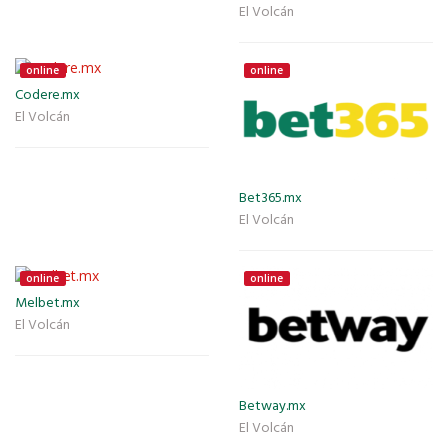
El Volcán
online
online
Codere.mx
El Volcán
Bet365.mx
El Volcán
online
online
Melbet.mx
El Volcán
Betway.mx
El Volcán