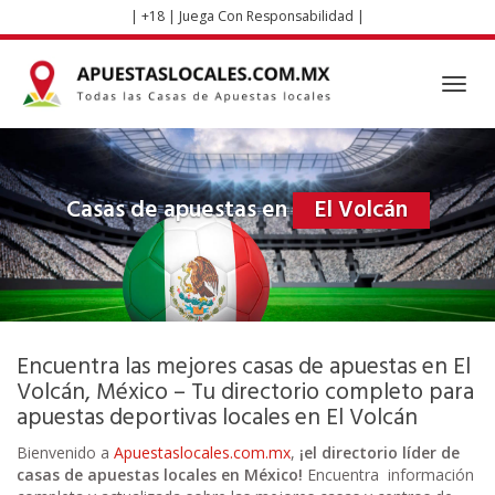
Skip
| +18 | Juega Con Responsabilidad |
to
main
content
Toggl
navig
Casas de apuestas en
El Volcán
Encuentra las mejores casas de apuestas en El
Volcán, México – Tu directorio completo para
apuestas deportivas locales en El Volcán
Bienvenido a
Apuestaslocales.com.mx
,
¡el directorio líder de
casas de apuestas locales en México!
Encuentra información