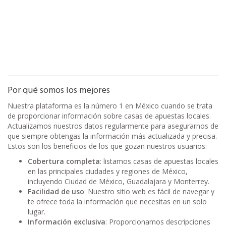
Por qué somos los mejores
Nuestra plataforma es la número 1 en México cuando se trata
de proporcionar información sobre casas de apuestas locales.
Actualizamos nuestros datos regularmente para asegurarnos de
que siempre obtengas la información más actualizada y precisa.
Estos son los beneficios de los que gozan nuestros usuarios:
Cobertura completa
: listamos casas de apuestas locales
en las principales ciudades y regiones de México,
incluyendo Ciudad de México, Guadalajara y Monterrey.
Facilidad de uso
: Nuestro sitio web es fácil de navegar y
te ofrece toda la información que necesitas en un solo
lugar.
Información exclusiva
: Proporcionamos descripciones