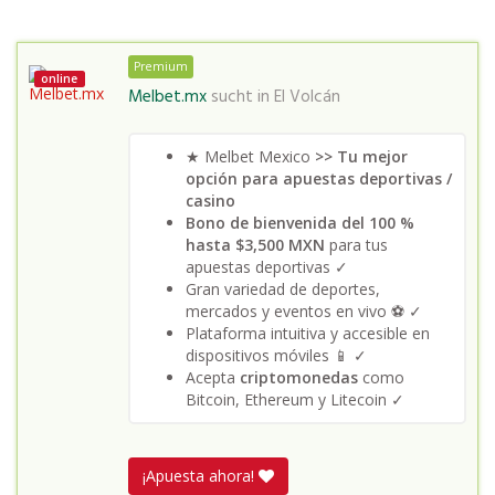
Premium
online
Melbet.mx
sucht in
El Volcán
★ Melbet Mexico
>> Tu mejor
opción para apuestas deportivas /
casino
Bono de bienvenida del 100 %
hasta $3,500 MXN
para tus
apuestas deportivas ✓
Gran variedad de deportes,
mercados y eventos en vivo ⚽️ ✓
Plataforma intuitiva y accesible en
dispositivos móviles 📱 ✓
Acepta
criptomonedas
como
Bitcoin, Ethereum y Litecoin ✓
¡Apuesta ahora!