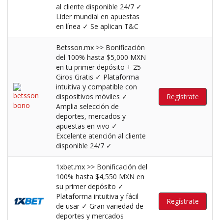
al cliente disponible 24/7 ✓
Líder mundial en apuestas
en línea ✓ Se aplican T&C
Betsson.mx >> Bonificación
del 100% hasta $5,000 MXN
en tu primer depósito + 25
Giros Gratis ✓ Plataforma
intuitiva y compatible con
dispositivos móviles ✓
Regístrate
Amplia selección de
deportes, mercados y
apuestas en vivo ✓
Excelente atención al cliente
disponible 24/7 ✓
1xbet.mx >> Bonificación del
100% hasta $4,550 MXN en
su primer depósito ✓
Plataforma intuitiva y fácil
Regístrate
de usar ✓ Gran variedad de
deportes y mercados