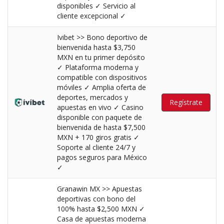
disponibles ✓ Servicio al
cliente excepcional ✓
Ivibet >> Bono deportivo de
bienvenida hasta $3,750
MXN en tu primer depósito
✓ Plataforma moderna y
compatible con dispositivos
móviles ✓ Amplia oferta de
deportes, mercados y
Regístrate
apuestas en vivo ✓ Casino
disponible con paquete de
bienvenida de hasta $7,500
MXN + 170 giros gratis ✓
Soporte al cliente 24/7 y
pagos seguros para México
✓
Granawin MX >> Apuestas
deportivas con bono del
100% hasta $2,500 MXN ✓
Casa de apuestas moderna