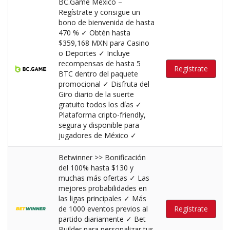
BC.Game México –
Regístrate y consigue un
bono de bienvenida de hasta
470 % ✓ Obtén hasta
$359,168 MXN para Casino
o Deportes ✓ Incluye
recompensas de hasta 5
Regístrate
BTC dentro del paquete
promocional ✓ Disfruta del
Giro diario de la suerte
gratuito todos los días ✓
Plataforma cripto-friendly,
segura y disponible para
jugadores de México ✓
Betwinner >> Bonificación
del 100% hasta $130 y
muchas más ofertas ✓ Las
mejores probabilidades en
las ligas principales ✓ Más
de 1000 eventos previos al
Regístrate
partido diariamente ✓ Bet
Builder para personalizar tus