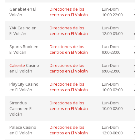
Ganabet en El
Direcciones de los
Lun-Dom
+52
Volcán
centros en El Volcán
10:00-22:00
so
YAK Casino en
Direcciones de los
Lun-Dom
+52
El Volcán
centros en El Volcán
12:00-03:00
co
Sports Book en
Direcciones de los
Lun-Dom
+52
El Volcán
centros en El Volcán
9:00-23:00
co
Caliente
Casino
Direcciones de los
Lun-Dom
+52
en El Volcán
centros en El Volcán
9:00-23:00
co
PlayCity Casino
Direcciones de los
Lun-Dom
+52
en El Volcán
centros en El Volcán
10:00-02:00
at
Strendus
Direcciones de los
Lun-Dom
+52
Casino en El
centros en El Volcán
10:00-02:00
ay
Volcán
Palace Casino
Direcciones de los
Lun-Dom
+52
en El Volcán
centros en El Volcán
12:00-00:00
so