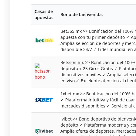
Casas de
Bono de bienvenida:
apuestas
Bet365.mx >> Bonificación del 100% 
apuesta con tu primer depósito ✓ Apl
Amplia selección de deportes y merca
disponible 24/7 ✓ Líder mundial en 
Betsson.mx >> Bonificación del 100%
depósito + 25 Giros Gratis ✓ Platafor
dispositivos móviles ✓ Amplia selec
en vivo ✓ Excelente atención al clien
1xbet.mx >> Bonificación del 100% h
✓ Plataforma intuitiva y fácil de us
mercados disponibles ✓ Servicio al c
Ivibet >> Bono deportivo de bienven
depósito ✓ Plataforma moderna y com
Amplia oferta de deportes, mercados