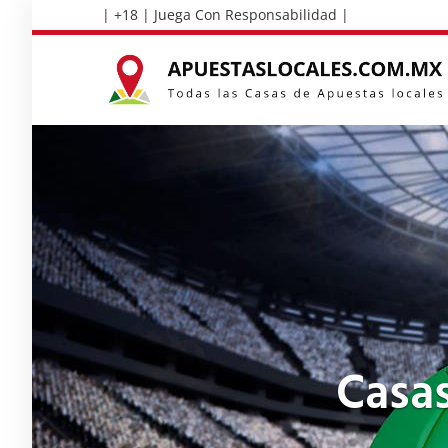
Skip
| +18 | Juega Con Responsabilidad |
to
main
content
Casa