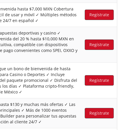
envenida hasta $7,000 MXN Cobertura
cil de usar y móvil ✓ Múltiples métodos
Regístrate
te 24/7 en español ✓
 apuestas deportivas y casino ✓
enida del 20 % hasta $10,000 MXN en
uitiva, compatible con dispositivos
Regístrate
de pago convenientes como SPEI, OXXO y
igue un bono de bienvenida de hasta
ara Casino o Deportes ✓ Incluye
del paquete promocional ✓ Disfruta del
Regístrate
s los días ✓ Plataforma cripto-friendly,
de México ✓
hasta $130 y muchas más ofertas ✓ Las
 principales ✓ Más de 1000 eventos
Regístrate
 Builder para personalizar tus apuestas
ción al cliente 24/7 ✓