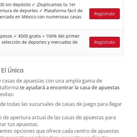
00 sin depósito ✓ ¡Duplicamos tu 1er
ertura de deportes ✓ Plataforma fácil de
Regístrate
 mercado en México con numerosas casas
 pesos ✓ $500 gratis + 100% del primer
 selección de deportes y mercados de
Regístrate
 El Único
y casas de apuestas con una amplia gama de
ataforma
te ayudará a encontrar la casa de apuestas
sitas:
 de todas las sucursales de casas de juego para llegar
o de apertura actual de las casas de apuestas para
ar tus apuestas.
erentes opciones que ofrece cada centro de apuestas