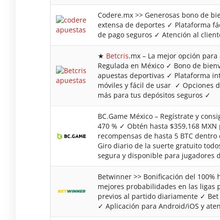
Codere.mx >> Generosas bono de bi
extensa de deportes ✓ Plataforma fá
de pago seguros ✓ Atención al clien
★
Betcris
.mx – La mejor opción para
Regulada en México ✓ Bono de bienv
apuestas deportivas ✓ Plataforma int
móviles y fácil de usar ✓ Opciones 
más para tus depósitos seguros ✓
BC.Game México – Regístrate y cons
470 % ✓ Obtén hasta $359,168 MXN p
recompensas de hasta 5 BTC dentro 
Giro diario de la suerte gratuito todo
segura y disponible para jugadores 
Betwinner >> Bonificación del 100% 
mejores probabilidades en las ligas
previos al partido diariamente ✓ Bet
✓ Aplicación para Android/iOS y aten