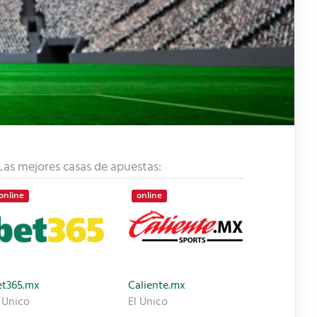
Las mejores casas de apuestas:
online
online
et365.mx
Caliente.mx
 Único
El Único