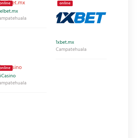
online
online
elbet.mx
ampatehuala
1xbet.mx
Campatehuala
online
iCasino
ampatehuala