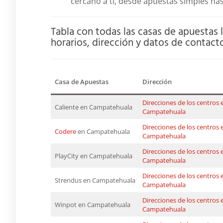
cercano a ti, desde apuestas simples ha
Tabla con todas las casas de apuestas
horarios, dirección y datos de contact
Casa de Apuestas
Dirección
Direcciones de los centros 
Caliente en Campatehuala
Campatehuala
Direcciones de los centros 
Codere
en Campatehuala
Campatehuala
Direcciones de los centros 
PlayCity en Campatehuala
Campatehuala
Direcciones de los centros 
Strendus en Campatehuala
Campatehuala
Direcciones de los centros 
Winpot en Campatehuala
Campatehuala