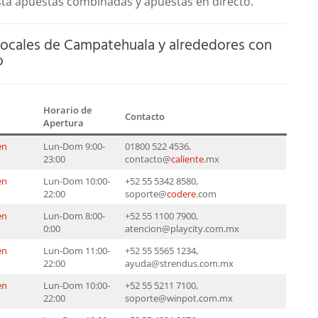
sta apuestas combinadas y apuestas en directo.
 locales de Campatehuala y alrededores con
o
Horario de
Contacto
Apertura
en
Lun-Dom 9:00-
01800 522 4536,
23:00
contacto@
caliente
.mx
en
Lun-Dom 10:00-
+52 55 5342 8580,
22:00
soporte@
codere
.com
en
Lun-Dom 8:00-
+52 55 1100 7900,
0:00
atencion@playcity.com.mx
en
Lun-Dom 11:00-
+52 55 5565 1234,
22:00
ayuda@strendus.com.mx
en
Lun-Dom 10:00-
+52 55 5211 7100,
22:00
soporte@winpot.com.mx