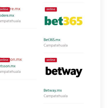
online
online
odere.mx
ampatehuala
Bet365.mx
Campatehuala
online
online
etsson.mx
ampatehuala
Betway.mx
Campatehuala