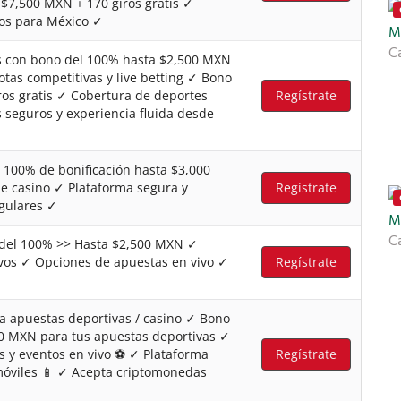
$7,500 MXN + 170 giros gratis ✓
ros para México ✓
M
C
s con bono del 100% hasta $2,500 MXN
as competitivas y live betting ✓ Bono
ros gratis ✓ Cobertura de deportes
Regístrate
 seguros y experiencia fluida desde
 100% de bonificación hasta $3,000
e casino ✓ Plataforma segura y
Regístrate
egulares ✓
M
C
a del 100% >> Hasta $2,500 MXN ✓
vos ✓ Opciones de apuestas en vivo ✓
Regístrate
a apuestas deportivas / casino ✓ Bono
00 MXN para tus apuestas deportivas ✓
 y eventos en vivo ⚽️ ✓ Plataforma
Regístrate
s móviles 📱 ✓ Acepta criptomonedas