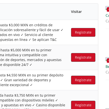
Visitar
C
C
hasta $3,000 MXN en créditos de
icación sobresaliente y fácil de usar ✓
Regístrate
dos en vivo ✓ Servicio al cliente
apuestas en línea ✓ Se aplican T&C
 hasta $5,000 MXN en tu primer
ma intuitiva y compatible con
Regístrate
ción de deportes, mercados y apuestas
te disponible 24/7 ✓
B
C
asta $4,550 MXN en su primer depósito
ar ✓ Gran variedad de deportes y
Regístrate
liente excepcional ✓
ida hasta $3,750 MXN en tu primer
patible con dispositivos móviles ✓
 y apuestas en vivo ✓ Casino disponible
Regístrate