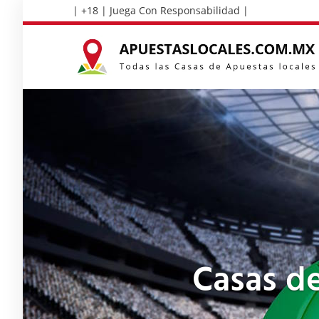
Skip
| +18 | Juega Con Responsabilidad |
to
main
content
Casas d