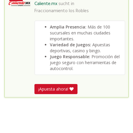
Caliente.mx
sucht in
Fraccionamiento los Robles
Amplia Presencia:
Más de 100
sucursales en muchas ciudades
importantes.
Variedad de Juegos:
Apuestas
deportivas, casino y bingo.
Juego Responsable:
Promoción del
juego seguro con herramientas de
autocontrol.
¡Apuesta ahora!