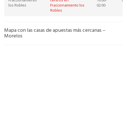
Fraccionamiento
centros en
10:00-
so
los Robles
Fraccionamiento los
02:00
Robles
Mapa con las casas de apuestas más cercanas –
Morelos