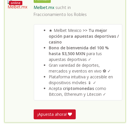
online
Melbet.mx
sucht in
Fraccionamiento los Robles
★ Melbet Mexico
>> Tu mejor
opción para apuestas deportivas /
casino
Bono de bienvenida del 100 %
hasta $3,500 MXN
para tus
apuestas deportivas ✓
Gran variedad de deportes,
mercados y eventos en vivo ⚽️ ✓
Plataforma intuitiva y accesible en
dispositivos móviles 📱 ✓
Acepta
criptomonedas
como
Bitcoin, Ethereum y Litecoin ✓
¡Apuesta ahora!