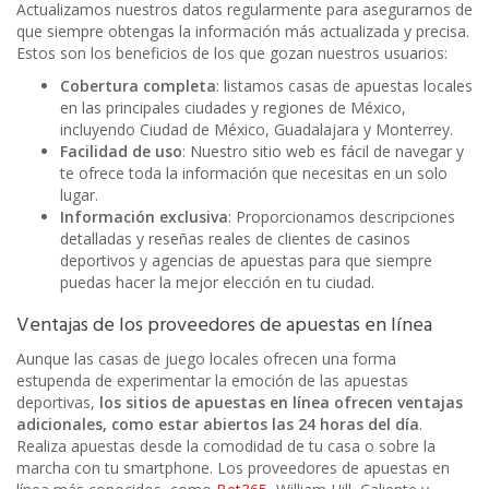
Actualizamos nuestros datos regularmente para asegurarnos de
que siempre obtengas la información más actualizada y precisa.
Estos son los beneficios de los que gozan nuestros usuarios:
Cobertura completa
: listamos casas de apuestas locales
en las principales ciudades y regiones de México,
incluyendo Ciudad de México, Guadalajara y Monterrey.
Facilidad de uso
: Nuestro sitio web es fácil de navegar y
te ofrece toda la información que necesitas en un solo
lugar.
Información exclusiva
: Proporcionamos descripciones
detalladas y reseñas reales de clientes de casinos
deportivos y agencias de apuestas para que siempre
puedas hacer la mejor elección en tu ciudad.
Ventajas de los proveedores de apuestas en línea
Aunque las casas de juego locales ofrecen una forma
estupenda de experimentar la emoción de las apuestas
deportivas,
los sitios de apuestas en línea ofrecen ventajas
adicionales, como estar abiertos las 24 horas del día
.
Realiza apuestas desde la comodidad de tu casa o sobre la
marcha con tu smartphone. Los proveedores de apuestas en