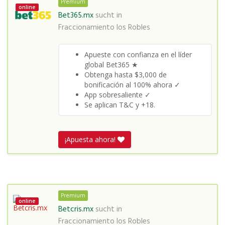
Premium
online
Bet365.mx
sucht in
Fraccionamiento los Robles
Apueste con confianza en el líder
global Bet365 ★
Obtenga hasta $3,000 de
bonificación al 100% ahora ✓
App sobresaliente ✓
Se aplican T&C y +18.
¡Apuesta ahora!
Premium
online
Betcris.mx
sucht in
Fraccionamiento los Robles