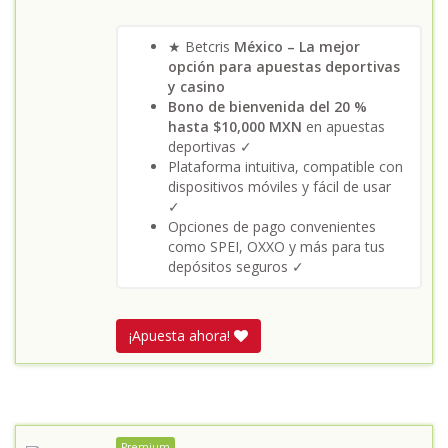
★ Betcris
México – La mejor
opción para apuestas deportivas
y casino
Bono de bienvenida del 20 %
hasta $10,000 MXN
en apuestas
deportivas ✓
Plataforma intuitiva, compatible con
dispositivos móviles y fácil de usar
✓
Opciones de pago convenientes
como SPEI, OXXO y más para tus
depósitos seguros ✓
¡Apuesta ahora!
Premium