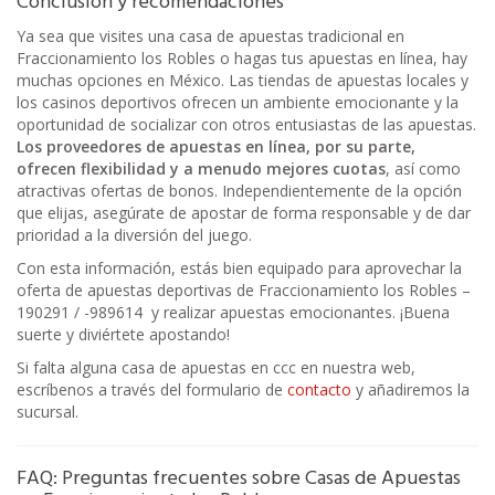
Conclusión y recomendaciones
Ya sea que visites una casa de apuestas tradicional en
Fraccionamiento los Robles o hagas tus apuestas en línea, hay
muchas opciones en México. Las tiendas de apuestas locales y
los casinos deportivos ofrecen un ambiente emocionante y la
oportunidad de socializar con otros entusiastas de las apuestas.
Los proveedores de apuestas en línea, por su parte,
ofrecen flexibilidad y a menudo mejores cuotas
, así como
atractivas ofertas de bonos. Independientemente de la opción
que elijas, asegúrate de apostar de forma responsable y de dar
prioridad a la diversión del juego.
Con esta información, estás bien equipado para aprovechar la
oferta de apuestas deportivas de Fraccionamiento los Robles –
190291 / -989614 y realizar apuestas emocionantes. ¡Buena
suerte y diviértete apostando!
Si falta alguna casa de apuestas en ccc en nuestra web,
escríbenos a través del formulario de
contacto
y añadiremos la
sucursal.
FAQ: Preguntas frecuentes sobre Casas de Apuestas