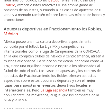
línea más conocidos, como
Bet365
, William Hill, Caliente y
Codere
, ofrecen cuotas atractivas y una amplia gama de
opciones de apuestas, sumando a las casas de apuestas de tu
zona y a menudo también ofrecen lucrativas ofertas de bonos y
promociones.
Apuestas deportivas en Fraccionamiento los Robles,
México
México posee una rica cultura deportiva, especialmente
conocida por el fútbol. La Liga MX y competiciones
internacionales como la Liga de Campeones de la CONCACAF,
en la que compiten clubes de México y Centroamérica, atraen a
muchos aficionados. La selección mexicana, conocida como «El
Tri», tiene una orgullosa historia e inspira a los aficionados al
fútbol de todo el país. Las casas de apuestas y los centros de
apuestas de Fraccionamiento los Robles ofrecen apuestas
especiales sobre estos populares deportes y son
el mejor
lugar para apostar en eventos deportivos locales e
internacionales
. Pero
La Liga española
también es muy
popular entre los mexicanos, al igual que los combates de la
NBA y la MMA.