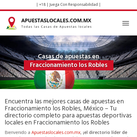
Skip
| +18 | Juega Con Responsabilidad |
to
main
content
Toggl
navig
Casas de apuestas en
Fraccionamiento los Robles
Encuentra las mejores casas de apuestas en
Fraccionamiento los Robles, México – Tu
directorio completo para apuestas deportivas
locales en Fraccionamiento los Robles
Bienvenido a
Apuestaslocales.com.mx
,
¡el directorio líder de