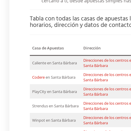
cercano a ti, desde apuestas simples ha
Tabla con todas las casas de apuestas 
horarios, dirección y datos de contact
Casa de Apuestas
Dirección
Direcciones de los centros 
Caliente en Santa Bárbara
Santa Bárbara
Direcciones de los centros 
Codere
en Santa Bárbara
Santa Bárbara
Direcciones de los centros 
PlayCity en Santa Bárbara
Santa Bárbara
Direcciones de los centros 
Strendus en Santa Bárbara
Santa Bárbara
Direcciones de los centros 
Winpot en Santa Bárbara
Santa Bárbara