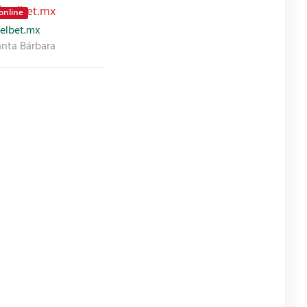
online
elbet.mx
anta Bárbara