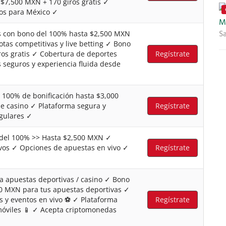
$7,500 MXN + 170 giros gratis ✓
ros para México ✓
M
S
s con bono del 100% hasta $2,500 MXN
as competitivas y live betting ✓ Bono
ros gratis ✓ Cobertura de deportes
Regístrate
 seguros y experiencia fluida desde
 100% de bonificación hasta $3,000
e casino ✓ Plataforma segura y
Regístrate
egulares ✓
a del 100% >> Hasta $2,500 MXN ✓
vos ✓ Opciones de apuestas en vivo ✓
Regístrate
a apuestas deportivas / casino ✓ Bono
00 MXN para tus apuestas deportivas ✓
 y eventos en vivo ⚽️ ✓ Plataforma
Regístrate
s móviles 📱 ✓ Acepta criptomonedas