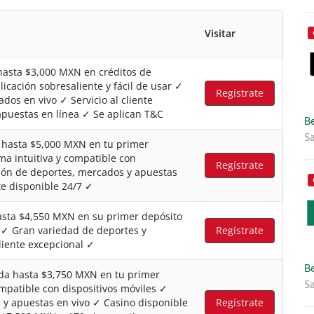
Visitar
hasta $3,000 MXN en créditos de
icación sobresaliente y fácil de usar ✓
Regístrate
dos en vivo ✓ Servicio al cliente
apuestas en línea ✓ Se aplican T&C
B
S
 hasta $5,000 MXN en tu primer
ma intuitiva y compatible con
Regístrate
ción de deportes, mercados y apuestas
te disponible 24/7 ✓
asta $4,550 MXN en su primer depósito
ar ✓ Gran variedad de deportes y
Regístrate
liente excepcional ✓
B
ida hasta $3,750 MXN en tu primer
S
patible con dispositivos móviles ✓
 y apuestas en vivo ✓ Casino disponible
Regístrate