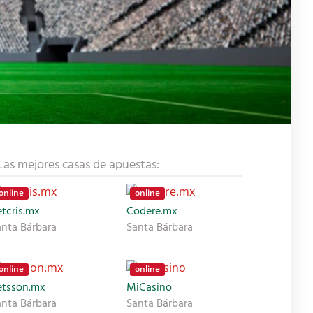
Las mejores casas de apuestas:
online
online
etcris.mx
Codere.mx
anta Bárbara
Santa Bárbara
online
online
etsson.mx
MiCasino
anta Bárbara
Santa Bárbara