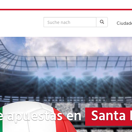
Ciudade
e apuestas en
Santa 