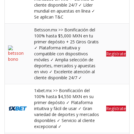
cliente disponible 24/7 ✓ Líder
mundial en apuestas en línea ✓
Se aplican T&C
Betsson.mx >> Bonificación del
100% hasta $5,000 MXN en tu
primer depósito + 25 Giros Gratis
✓ Plataforma intuitiva y
compatible con dispositivos
Regístrate
móviles ✓ Amplia selección de
deportes, mercados y apuestas
en vivo ✓ Excelente atención al
cliente disponible 24/7 ✓
1xbet.mx >> Bonificación del
100% hasta $4,550 MXN en su
primer depósito ✓ Plataforma
intuitiva y fácil de usar ✓ Gran
Regístrate
variedad de deportes y mercados
disponibles ✓ Servicio al cliente
excepcional ✓