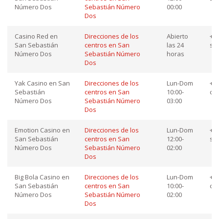
Número Dos
Sebastián Número
00:00
Dos
Casino Red en
Direcciones de los
Abierto
+52
San Sebastián
centros en San
las 24
so
Número Dos
Sebastián Número
horas
Dos
Yak Casino en San
Direcciones de los
Lun-Dom
+52
Sebastián
centros en San
10:00-
co
Número Dos
Sebastián Número
03:00
Dos
Emotion Casino en
Direcciones de los
Lun-Dom
+52
San Sebastián
centros en San
12:00-
so
Número Dos
Sebastián Número
02:00
Dos
Big Bola Casino en
Direcciones de los
Lun-Dom
+52
San Sebastián
centros en San
10:00-
co
Número Dos
Sebastián Número
02:00
Dos