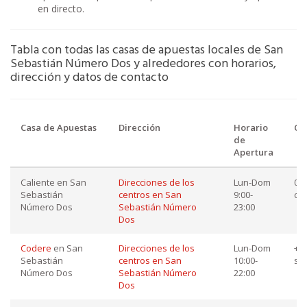
en directo.
Tabla con todas las casas de apuestas locales de San
Sebastián Número Dos y alrededores con horarios,
dirección y datos de contacto
Casa de Apuestas
Dirección
Horario
Co
de
Apertura
Caliente en San
Direcciones de los
Lun-Dom
018
Sebastián
centros en San
9:00-
co
Número Dos
Sebastián Número
23:00
Dos
Codere
en San
Direcciones de los
Lun-Dom
+52
Sebastián
centros en San
10:00-
so
Número Dos
Sebastián Número
22:00
Dos