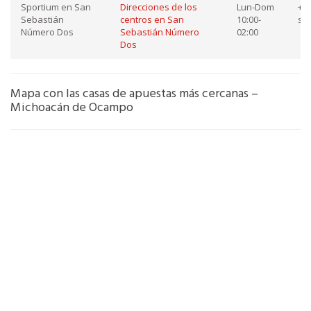
Sportium en San
Direcciones de los
Lun-Dom
+52
Sebastián
centros en San
10:00-
so
Número Dos
Sebastián Número
02:00
Dos
Mapa con las casas de apuestas más cercanas –
Michoacán de Ocampo