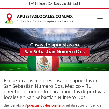
Skip
| +18 | Juega Con Responsabilidad |
to
main
content
Toggl
navig
Casas de apuestas en
San Sebastián Número Dos
Encuentra las mejores casas de apuestas en
San Sebastián Número Dos, México – Tu
directorio completo para apuestas deportivas
locales en San Sebastián Número Dos
Bienvenido a
Apuestaslocales.com.mx
,
¡el directorio líder de