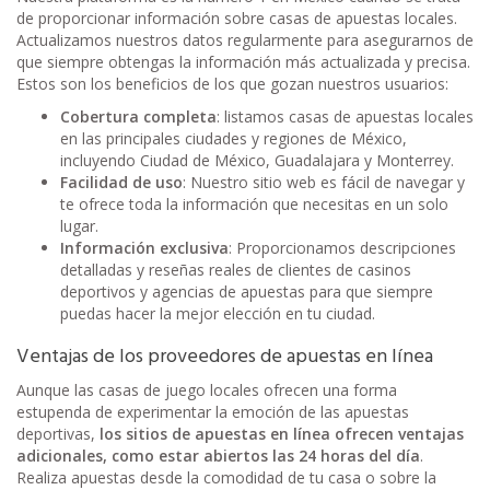
de proporcionar información sobre casas de apuestas locales.
Actualizamos nuestros datos regularmente para asegurarnos de
que siempre obtengas la información más actualizada y precisa.
Estos son los beneficios de los que gozan nuestros usuarios:
Cobertura completa
: listamos casas de apuestas locales
en las principales ciudades y regiones de México,
incluyendo Ciudad de México, Guadalajara y Monterrey.
Facilidad de uso
: Nuestro sitio web es fácil de navegar y
te ofrece toda la información que necesitas en un solo
lugar.
Información exclusiva
: Proporcionamos descripciones
detalladas y reseñas reales de clientes de casinos
deportivos y agencias de apuestas para que siempre
puedas hacer la mejor elección en tu ciudad.
Ventajas de los proveedores de apuestas en línea
Aunque las casas de juego locales ofrecen una forma
estupenda de experimentar la emoción de las apuestas
deportivas,
los sitios de apuestas en línea ofrecen ventajas
adicionales, como estar abiertos las 24 horas del día
.
Realiza apuestas desde la comodidad de tu casa o sobre la