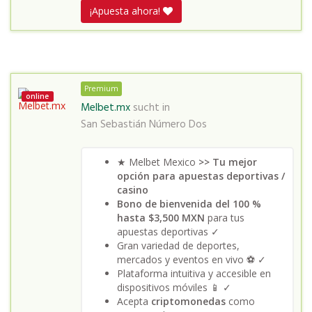
¡Apuesta ahora!
Premium
online
Melbet.mx
sucht in
San Sebastián Número Dos
★ Melbet Mexico
>> Tu mejor
opción para apuestas deportivas /
casino
Bono de bienvenida del 100 %
hasta $3,500 MXN
para tus
apuestas deportivas ✓
Gran variedad de deportes,
mercados y eventos en vivo ⚽️ ✓
Plataforma intuitiva y accesible en
dispositivos móviles 📱 ✓
Acepta
criptomonedas
como