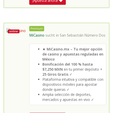
¡Apuesta ahora!
Premium
online
MiCasino
sucht in
San Sebastián Número Dos
★
MiCasino.mx – Tu mejor opción
de casino y apuestas reguladas en
México
Bonificación del 100 % hasta
$7,250 MXN
en tu primer depósito +
25 Giros Gratis
✓
Plataforma intuitiva y compatible con
dispositivos móviles para apostar
donde quieras ✓
Amplia selección de deportes,
mercados y apuestas en vivo ✓