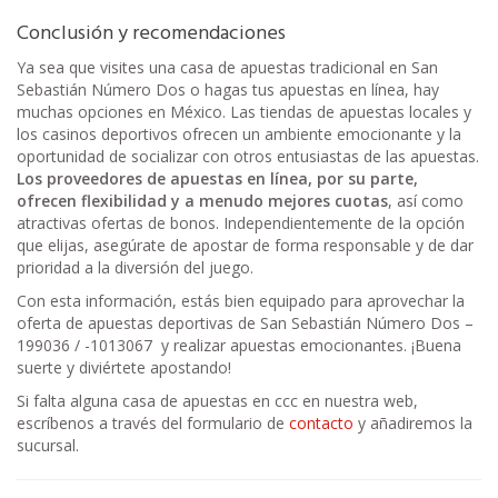
Conclusión y recomendaciones
Ya sea que visites una casa de apuestas tradicional en San
Sebastián Número Dos o hagas tus apuestas en línea, hay
muchas opciones en México. Las tiendas de apuestas locales y
los casinos deportivos ofrecen un ambiente emocionante y la
oportunidad de socializar con otros entusiastas de las apuestas.
Los proveedores de apuestas en línea, por su parte,
ofrecen flexibilidad y a menudo mejores cuotas
, así como
atractivas ofertas de bonos. Independientemente de la opción
que elijas, asegúrate de apostar de forma responsable y de dar
prioridad a la diversión del juego.
Con esta información, estás bien equipado para aprovechar la
oferta de apuestas deportivas de San Sebastián Número Dos –
199036 / -1013067 y realizar apuestas emocionantes. ¡Buena
suerte y diviértete apostando!
Si falta alguna casa de apuestas en ccc en nuestra web,
escríbenos a través del formulario de
contacto
y añadiremos la
sucursal.