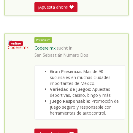
¡Apuesta ahora!
Premium
online
Codere.mx
sucht in
San Sebastián Número Dos
Gran Presencia:
Más de 90
sucursales en muchas ciudades
importantes de México.
Variedad de Juegos:
Apuestas
deportivas, casino, bingo y más.
Juego Responsable:
Promoción del
juego seguro y responsable con
herramientas de autocontrol.