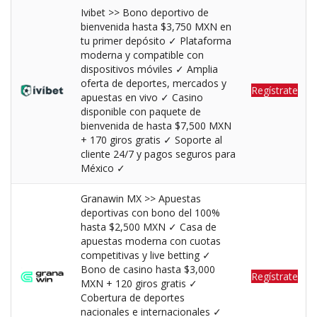
Ivibet >> Bono deportivo de
bienvenida hasta $3,750 MXN en
tu primer depósito ✓ Plataforma
moderna y compatible con
dispositivos móviles ✓ Amplia
oferta de deportes, mercados y
Regístrate
apuestas en vivo ✓ Casino
disponible con paquete de
bienvenida de hasta $7,500 MXN
+ 170 giros gratis ✓ Soporte al
cliente 24/7 y pagos seguros para
México ✓
Granawin MX >> Apuestas
deportivas con bono del 100%
hasta $2,500 MXN ✓ Casa de
apuestas moderna con cuotas
competitivas y live betting ✓
Bono de casino hasta $3,000
Regístrate
MXN + 120 giros gratis ✓
Cobertura de deportes
nacionales e internacionales ✓