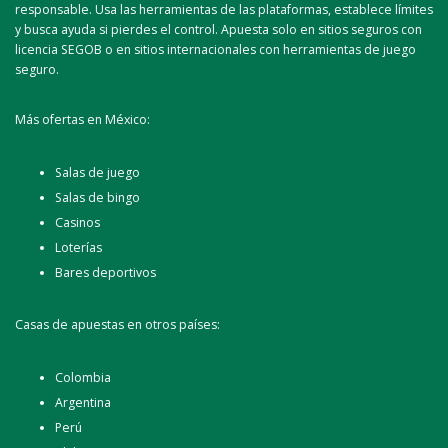
responsable. Usa las herramientas de las plataformas, establece límites
y busca ayuda si pierdes el control. Apuesta solo en sitios seguros con
licencia SEGOB o en sitios internacionales con herramientas de juego
seguro.
Más ofertas en México:
Salas de juego
Salas de bingo
Casinos
Loterías
Bares deportivos
Casas de apuestas en otros países:
Colombia
Argentina
Perú