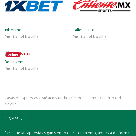
1xbet.mx
Caliente.mx
Puerto del Novillo
Puerto del Novillo
online
Betcris.mx
Puerto del Novillo
Casas de Apuestas
»
México
»
Michoacán de Ocampo
»
Puerto del
Novillo
Juega seguro:
Para que las apuestas sigan siendo entretenimiento, apuesta de forma