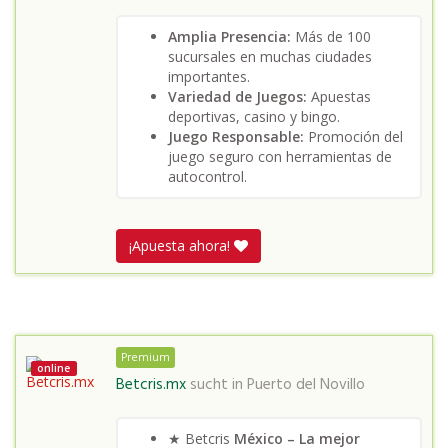
Amplia Presencia:
Más de 100
sucursales en muchas ciudades
importantes.
Variedad de Juegos:
Apuestas
deportivas, casino y bingo.
Juego Responsable:
Promoción del
juego seguro con herramientas de
autocontrol.
¡Apuesta ahora!
Premium
online
Betcris.mx
sucht in
Puerto del Novillo
★ Betcris
México – La mejor