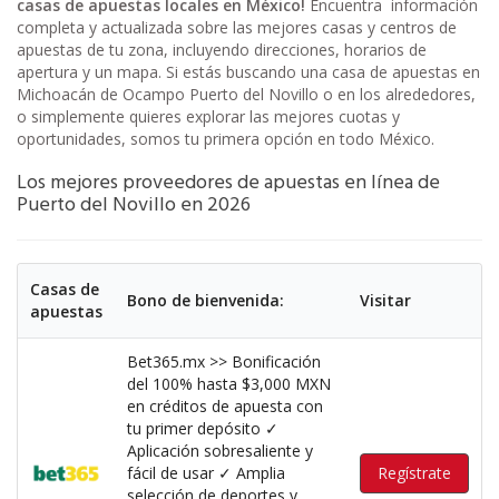
casas de apuestas locales en México!
Encuentra información
completa y actualizada sobre las mejores casas y centros de
apuestas de tu zona, incluyendo direcciones, horarios de
apertura y un mapa. Si estás buscando una casa de apuestas en
Michoacán de Ocampo Puerto del Novillo o en los alrededores,
o simplemente quieres explorar las mejores cuotas y
oportunidades, somos tu primera opción en todo México.
Los mejores proveedores de apuestas en línea de
Puerto del Novillo en 2026
Casas de
Bono de bienvenida:
Visitar
apuestas
Bet365.mx >> Bonificación
del 100% hasta $3,000 MXN
en créditos de apuesta con
tu primer depósito ✓
Aplicación sobresaliente y
fácil de usar ✓ Amplia
Regístrate
selección de deportes y