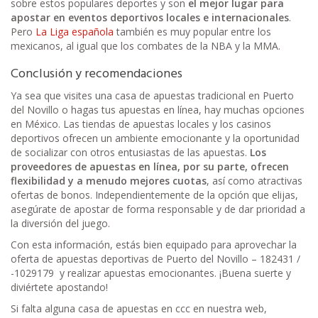
sobre estos populares deportes y son
el mejor lugar para
apostar en eventos deportivos locales e internacionales
.
Pero
La Liga española
también es muy popular entre los
mexicanos, al igual que los combates de la NBA y la MMA.
Conclusión y recomendaciones
Ya sea que visites una casa de apuestas tradicional en Puerto
del Novillo o hagas tus apuestas en línea, hay muchas opciones
en México. Las tiendas de apuestas locales y los casinos
deportivos ofrecen un ambiente emocionante y la oportunidad
de socializar con otros entusiastas de las apuestas.
Los
proveedores de apuestas en línea, por su parte, ofrecen
flexibilidad y a menudo mejores cuotas
, así como atractivas
ofertas de bonos. Independientemente de la opción que elijas,
asegúrate de apostar de forma responsable y de dar prioridad a
la diversión del juego.
Con esta información, estás bien equipado para aprovechar la
oferta de apuestas deportivas de Puerto del Novillo – 182431 /
-1029179 y realizar apuestas emocionantes. ¡Buena suerte y
diviértete apostando!
Si falta alguna casa de apuestas en ccc en nuestra web,