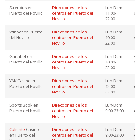
Strendus en
Direcciones de los
Lun-Dom
+52
Puerto del Novillo
centros en Puerto del
11:00-
ay
Novillo
22:00
Winpot en Puerto
Direcciones de los
Lun-Dom
+52
del Novillo
centros en Puerto del
10:00-
so
Novillo
22:00
Ganabet en
Direcciones de los
Lun-Dom
+52
Puerto del Novillo
centros en Puerto del
10:00-
so
Novillo
22:00
YAK Casino en
Direcciones de los
Lun-Dom
+52
Puerto del Novillo
centros en Puerto del
12:00-
co
Novillo
03:00
Sports Book en
Direcciones de los
Lun-Dom
+52
Puerto del Novillo
centros en Puerto del
9:00-23:00
co
Novillo
Caliente
Casino
Direcciones de los
Lun-Dom
+52
en Puerto del
centros en Puerto del
9:00-23:00
co