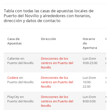
Tabla con todas las casas de apuestas locales de
Puerto del Novillo y alrededores con horarios,
dirección y datos de contacto
Casa de
Dirección
Horario
Co
Apuestas
de
Apertura
Caliente en
Direcciones de los
Lun-Dom
018
Puerto del Novillo
centros en Puerto del
9:00-23:00
co
Novillo
Codere
en
Direcciones de los
Lun-Dom
+52
Puerto del Novillo
centros en Puerto del
10:00-
so
Novillo
22:00
PlayCity en
Direcciones de los
Lun-Dom
+52
Puerto del Novillo
centros en Puerto del
8:00-0:00
at
Novillo