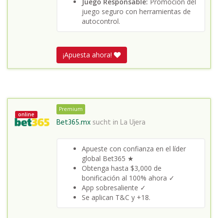
Juego Responsable:
Promoción del
juego seguro con herramientas de
autocontrol.
¡Apuesta ahora!
Premium
online
Bet365.mx
sucht in
La Ujera
Apueste con confianza en el líder
global Bet365 ★
Obtenga hasta $3,000 de
bonificación al 100% ahora ✓
App sobresaliente ✓
Se aplican T&C y +18.