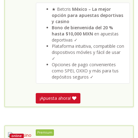
★ Betcris
México – La mejor
opción para apuestas deportivas
y casino
Bono de bienvenida del 20 %
hasta $10,000 MXN
en apuestas
deportivas ✓
Plataforma intuitiva, compatible con
dispositivos móviles y fácil de usar
✓
Opciones de pago convenientes
como SPEI, OXXO y más para tus
depósitos seguros ✓
¡Apuesta ahora!
Premium
online