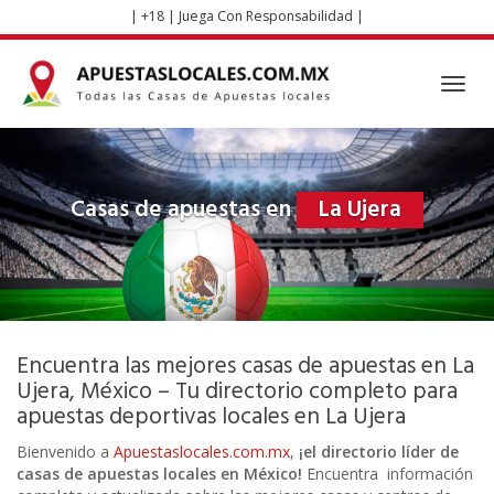
Skip
| +18 | Juega Con Responsabilidad |
to
main
content
Toggl
navig
Casas de apuestas en
La Ujera
Encuentra las mejores casas de apuestas en La
Ujera, México – Tu directorio completo para
apuestas deportivas locales en La Ujera
Bienvenido a
Apuestaslocales.com.mx
,
¡el directorio líder de
casas de apuestas locales en México!
Encuentra información