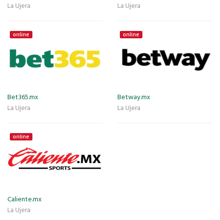
La Ujera
La Ujera
online
online
Bet365.mx
Betway.mx
La Ujera
La Ujera
online
Caliente.mx
La Ujera