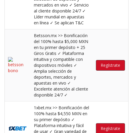
mercados en vivo ✓ Servicio
al cliente disponible 24/7 ✓
Líder mundial en apuestas
en línea ✓ Se aplican T&C
Betsson.mx >> Bonificación
del 100% hasta $5,000 MXN
en tu primer depósito + 25
Giros Gratis ✓ Plataforma
intuitiva y compatible con
dispositivos móviles ✓
Regístrate
Amplia selección de
deportes, mercados y
apuestas en vivo ✓
Excelente atención al cliente
disponible 24/7 ✓
1xbet.mx >> Bonificación del
100% hasta $4,550 MXN en
su primer depósito ✓
Plataforma intuitiva y fácil
Regístrate
de usar ✓ Gran variedad de