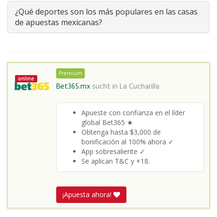
¿Qué deportes son los más populares en las casas
de apuestas mexicanas?
Premium
online
Bet365.mx
sucht in
La Cucharilla
Apueste con confianza en el líder
global Bet365 ★
Obtenga hasta $3,000 de
bonificación al 100% ahora ✓
App sobresaliente ✓
Se aplican T&C y +18.
¡Apuesta ahora!