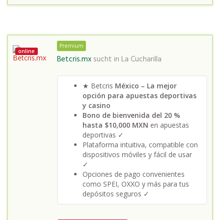
Premium
online
Betcris.mx
sucht in
La Cucharilla
★ Betcris
México – La mejor
opción para apuestas deportivas
y casino
Bono de bienvenida del 20 %
hasta $10,000 MXN
en apuestas
deportivas ✓
Plataforma intuitiva, compatible con
dispositivos móviles y fácil de usar
✓
Opciones de pago convenientes
como SPEI, OXXO y más para tus
depósitos seguros ✓