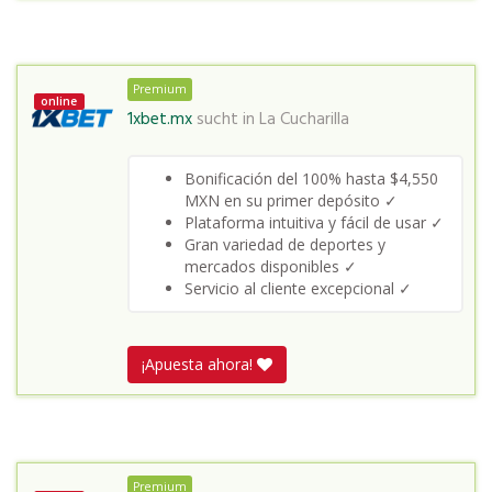
Premium
online
1xbet.mx
sucht in
La Cucharilla
Bonificación del 100% hasta $4,550
MXN en su primer depósito ✓
Plataforma intuitiva y fácil de usar ✓
Gran variedad de deportes y
mercados disponibles ✓
Servicio al cliente excepcional ✓
¡Apuesta ahora!
Premium