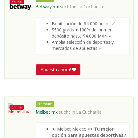
online
Betway.mx
sucht in
La Cucharilla
Bonificación de $4,000 pesos ✓
$500 gratis + 100% del primer
depósito hasta $4,000 MXN ✓
Amplia selección de deportes y
mercados de apuestas ✓
¡Apuesta ahora!
Premium
online
Melbet.mx
sucht in
La Cucharilla
★ Melbet Mexico
>> Tu mejor
opción para apuestas deportivas /