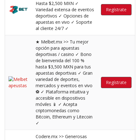
Hasta $2,500 MXN ✓
Variedad extensa de eventos
Regístrate
deportivos ✓ Opciones de
apuestas en vivo ✓ Soporte
al cliente 24/7 ✓
★ Melbet.mx >> Tu mejor
opción para apuestas
deportivas / casino ✓ Bono
de bienvenida del 100 %
hasta $3,500 MXN para tus
apuestas deportivas ✓ Gran
variedad de deportes,
Regístrate
mercados y eventos en vivo
⚽️ ✓ Plataforma intuitiva y
accesible en dispositivos
móviles 📱 ✓ Acepta
criptomonedas como
Bitcoin, Ethereum y Litecoin
✓
Codere.mx >> Generosas