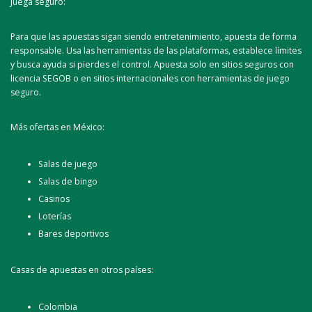
Juega seguro:
Para que las apuestas sigan siendo entretenimiento, apuesta de forma
responsable. Usa las herramientas de las plataformas, establece límites
y busca ayuda si pierdes el control. Apuesta solo en sitios seguros con
licencia SEGOB o en sitios internacionales con herramientas de juego
seguro.
Más ofertas en México:
Salas de juego
Salas de bingo
Casinos
Loterías
Bares deportivos
Casas de apuestas en otros países:
Colombia