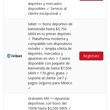
deportes y mercados
disponibles ✓ Servicio al
cliente excepcional ✓
Ivibet >> Bono deportivo de
bienvenida hasta $3,750
MXN en tu primer depósito
✓ Plataforma moderna y
compatible con dispositivos
móviles ✓ Amplia oferta de
deportes, mercados y
Regístrate
apuestas en vivo ✓ Casino
disponible con paquete de
bienvenida de hasta $7,500
MXN + 170 giros gratis ✓
Soporte al cliente 24/7 y
pagos seguros para México
✓
Granawin MX >> Apuestas
deportivas con bono del
100% hasta $2,500 MXN ✓