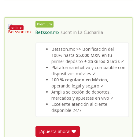
Premium
online
Betsson.mx
sucht in
La Cucharilla
Betsson.mx >> Bonificación del
100% hasta
$5,000 MXN
en tu
primer depósito +
25 Giros Gratis
✓
Plataforma intuitiva y compatible con
dispositivos móviles ✓
100 % regulado en México
,
operando legal y seguro ✓
Amplia selección de deportes,
mercados y apuestas en vivo ✓
Excelente atención al cliente
disponible 24/7
¡Apuesta ahora!