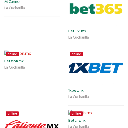
MiCasino
La Cucharilla
Bet365.mx
La Cucharilla
online
online
Betsson.mx
La Cucharilla
1xbet.mx
La Cucharilla
online
online
Betcris.mx
La Cucharilla