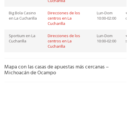
Cucharilla
Big Bola Casino
Direcciones de los
Lun-Dom
+52
en La Cucharilla
centros en La
10:00-02:00
co
Cucharilla
Sportium en La
Direcciones de los
Lun-Dom
+52
Cucharilla
centros en La
10:00-02:00
so
Cucharilla
Mapa con las casas de apuestas más cercanas –
Michoacán de Ocampo