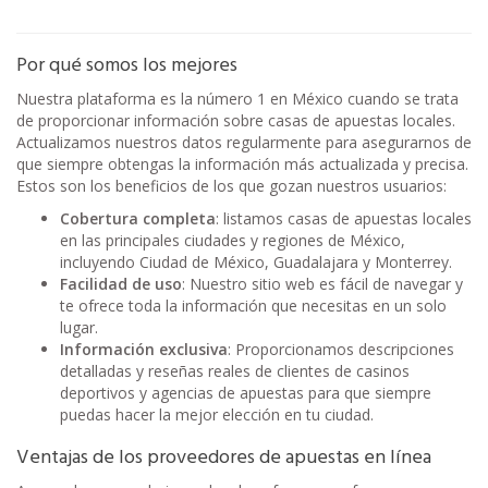
Por qué somos los mejores
Nuestra plataforma es la número 1 en México cuando se trata
de proporcionar información sobre casas de apuestas locales.
Actualizamos nuestros datos regularmente para asegurarnos de
que siempre obtengas la información más actualizada y precisa.
Estos son los beneficios de los que gozan nuestros usuarios:
Cobertura completa
: listamos casas de apuestas locales
en las principales ciudades y regiones de México,
incluyendo Ciudad de México, Guadalajara y Monterrey.
Facilidad de uso
: Nuestro sitio web es fácil de navegar y
te ofrece toda la información que necesitas en un solo
lugar.
Información exclusiva
: Proporcionamos descripciones
detalladas y reseñas reales de clientes de casinos
deportivos y agencias de apuestas para que siempre
puedas hacer la mejor elección en tu ciudad.
Ventajas de los proveedores de apuestas en línea