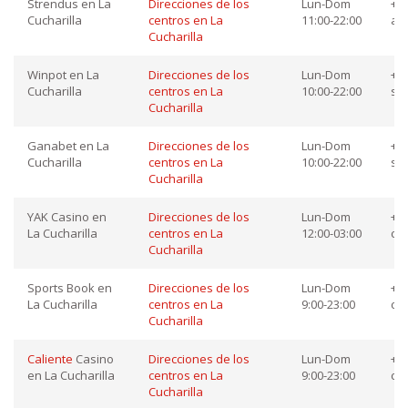
Strendus en La
Direcciones de los
Lun-Dom
+52
Cucharilla
centros en La
11:00-22:00
ay
Cucharilla
Winpot en La
Direcciones de los
Lun-Dom
+52
Cucharilla
centros en La
10:00-22:00
so
Cucharilla
Ganabet en La
Direcciones de los
Lun-Dom
+52
Cucharilla
centros en La
10:00-22:00
so
Cucharilla
YAK Casino en
Direcciones de los
Lun-Dom
+52
La Cucharilla
centros en La
12:00-03:00
co
Cucharilla
Sports Book en
Direcciones de los
Lun-Dom
+52
La Cucharilla
centros en La
9:00-23:00
co
Cucharilla
Caliente
Casino
Direcciones de los
Lun-Dom
+52
en La Cucharilla
centros en La
9:00-23:00
co
Cucharilla