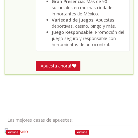
Gran Presencia:
Más de 90
sucursales en muchas ciudades
importantes de México.
Variedad de Juegos:
Apuestas
deportivas, casino, bingo y más.
Juego Responsable:
Promoción del
juego seguro y responsable con
herramientas de autocontrol.
¡Apuesta ahora!
Las mejores casas de apuestas:
online
online