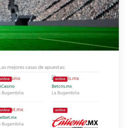
Las mejores casas de apuestas:
online
online
iCasino
Betcris.mx
a Bugambilia
La Bugambilia
online
online
elbet.mx
a Bugambilia