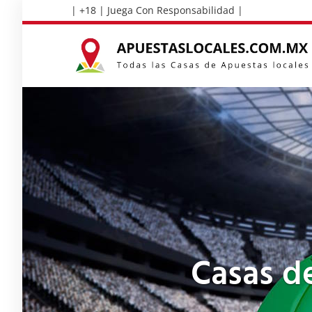
Skip
| +18 | Juega Con Responsabilidad |
to
main
content
Casas d