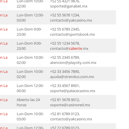
en La
Lun-Dom 10:00-
+52 55 4321 9876,
22:00
soporte@ganabet.mx
en La
Lun-Dom 12:00-
+52 55 5678 1234,
03:00
contacto@yakcasino.mx
en La
Lun-Dom 9:00-
+52 55 6789 2345,
23:00
contacto@sportsbook.mx
en La
Lun-Dom 9:00-
+52 55 1234 5678,
23:00
contacto@
caliente
.mx
en La
Lun-Dom 10:00-
+52 55 2345 6789,
02:00
atencion@playcity.com.mx
en La
Lun-Dom 10:00-
+52 33 3456 7890,
02:00
ayuda@strendus.com.mx
en La
Lun-Dom 12:00-
+52 33 4567 8901,
00:00
soporte@palacecasino.mx
en La
Abierto las 24
+52 81 5678 9012,
horas
soporte@casinored.mx
en La
Lun-Dom 10:00-
+52 81 6789 0123,
03:00
contacto@yakcasino.mx
en La
Lun-Dom 12:00-
+52 22 6789 0123,