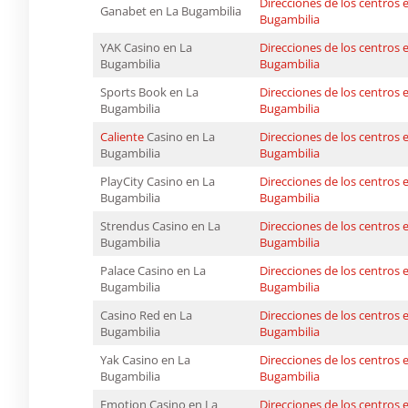
Direcciones de los centros 
Ganabet en La Bugambilia
Bugambilia
YAK Casino en La
Direcciones de los centros 
Bugambilia
Bugambilia
Sports Book en La
Direcciones de los centros 
Bugambilia
Bugambilia
Caliente
Casino en La
Direcciones de los centros 
Bugambilia
Bugambilia
PlayCity Casino en La
Direcciones de los centros 
Bugambilia
Bugambilia
Strendus Casino en La
Direcciones de los centros 
Bugambilia
Bugambilia
Palace Casino en La
Direcciones de los centros 
Bugambilia
Bugambilia
Casino Red en La
Direcciones de los centros 
Bugambilia
Bugambilia
Yak Casino en La
Direcciones de los centros 
Bugambilia
Bugambilia
Emotion Casino en La
Direcciones de los centros 