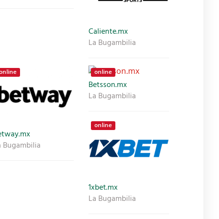
Caliente.mx
La Bugambilia
online
online
Betsson.mx
La Bugambilia
online
etway.mx
a Bugambilia
1xbet.mx
La Bugambilia