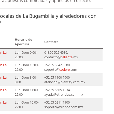
sta apuestas combinadas y apuestas en directo.
locales de La Bugambilia y alrededores con
o
Horario de
Contacto
Apertura
en La
Lun-Dom 9:00-
01800 522 4536,
23:00
contacto@
caliente
.mx
en La
Lun-Dom 10:00-
+52 55 5342 8580,
22:00
soporte@
codere
.com
en La
Lun-Dom 8:00-
+52 55 1100 7900,
0:00
atencion@playcity.com.mx
en La
Lun-Dom 11:00-
+52 55 5565 1234,
22:00
ayuda@strendus.com.mx
en La
Lun-Dom 10:00-
+52 55 5211 7100,
22:00
soporte@winpot.com.mx