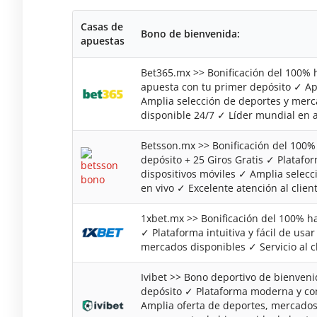
Casas de
Bono de bienvenida:
apuestas
Bet365.mx >> Bonificación del 100% 
apuesta con tu primer depósito ✓ Apl
Amplia selección de deportes y merca
disponible 24/7 ✓ Líder mundial en 
Betsson.mx >> Bonificación del 100%
depósito + 25 Giros Gratis ✓ Platafor
dispositivos móviles ✓ Amplia selec
en vivo ✓ Excelente atención al clien
1xbet.mx >> Bonificación del 100% h
✓ Plataforma intuitiva y fácil de us
mercados disponibles ✓ Servicio al c
Ivibet >> Bono deportivo de bienven
depósito ✓ Plataforma moderna y com
Amplia oferta de deportes, mercados