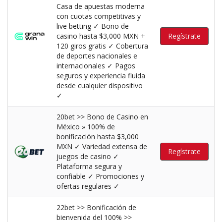
Casa de apuestas moderna
con cuotas competitivas y
live betting ✓ Bono de
casino hasta $3,000 MXN +
Regístrate
120 giros gratis ✓ Cobertura
de deportes nacionales e
internacionales ✓ Pagos
seguros y experiencia fluida
desde cualquier dispositivo
✓
20bet >> Bono de Casino en
México » 100% de
bonificación hasta $3,000
MXN ✓ Variedad extensa de
Regístrate
juegos de casino ✓
Plataforma segura y
confiable ✓ Promociones y
ofertas regulares ✓
22bet >> Bonificación de
bienvenida del 100% >>