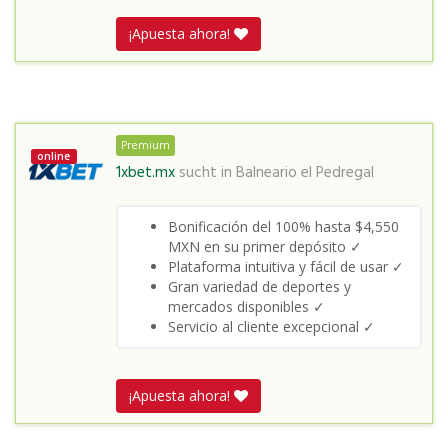
¡Apuesta ahora!
Premium
online
1xbet.mx
sucht in
Balneario el Pedregal
Bonificación del 100% hasta $4,550
MXN en su primer depósito ✓
Plataforma intuitiva y fácil de usar ✓
Gran variedad de deportes y
mercados disponibles ✓
Servicio al cliente excepcional ✓
¡Apuesta ahora!