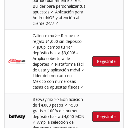
partido diariamente ✓ Bet
Builder para personalizar tus
apuestas ✓ Aplicación para
Android/iOS y atención al
cliente 24/7 ✓
Caliente.mx >> Recibe de
regalo $1,000 sin depósito
✓ ¡Duplicamos tu 1er
depósito hasta $3,000! ✓
Amplia cobertura de
Regístrate
deportes ✓ Plataforma fácil
de usar y aplicación móvil ✓
Líder del mercado en
México con numerosas
casas de apuestas físicas ✓​
Betway.mx >> Bonificación
de $4,000 pesos ✓ $500
gratis + 100% del primer
depósito hasta $4,000 MXN
Regístrate
✓ Amplia selección de
deportes y mercados de