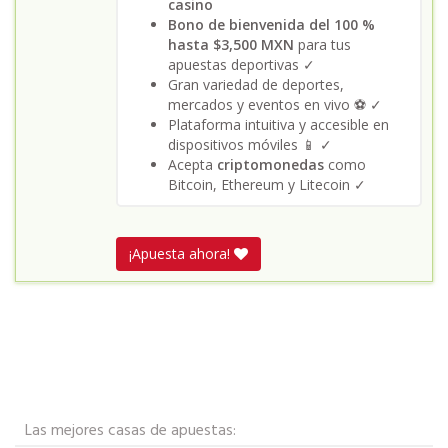
casino
Bono de bienvenida del 100 %
hasta $3,500 MXN
para tus
apuestas deportivas ✓
Gran variedad de deportes,
mercados y eventos en vivo ⚽️ ✓
Plataforma intuitiva y accesible en
dispositivos móviles 📱 ✓
Acepta
criptomonedas
como
Bitcoin, Ethereum y Litecoin ✓
¡Apuesta ahora!
Las mejores casas de apuestas: