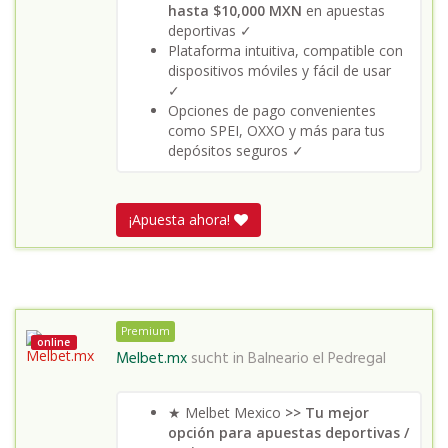
hasta $10,000 MXN
en apuestas
deportivas ✓
Plataforma intuitiva, compatible con
dispositivos móviles y fácil de usar
✓
Opciones de pago convenientes
como SPEI, OXXO y más para tus
depósitos seguros ✓
¡Apuesta ahora!
Premium
online
Melbet.mx
sucht in
Balneario el Pedregal
★ Melbet Mexico
>> Tu mejor
opción para apuestas deportivas /