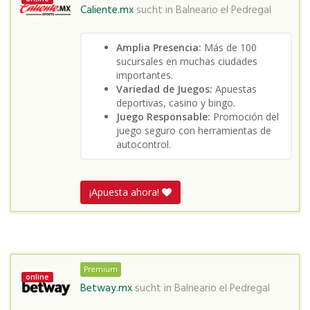
Caliente.mx
sucht in
Balneario el Pedregal
Amplia Presencia:
Más de 100
sucursales en muchas ciudades
importantes.
Variedad de Juegos:
Apuestas
deportivas, casino y bingo.
Juego Responsable:
Promoción del
juego seguro con herramientas de
autocontrol.
¡Apuesta ahora!
Premium
online
Betway.mx
sucht in
Balneario el Pedregal