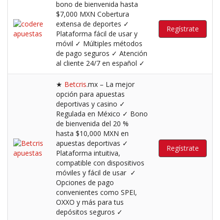
bono de bienvenida hasta
$7,000 MXN Cobertura
extensa de deportes ✓
Regístrate
Plataforma fácil de usar y
móvil ✓ Múltiples métodos
de pago seguros ✓ Atención
al cliente 24/7 en español ✓
★
Betcris
.mx – La mejor
opción para apuestas
deportivas y casino ✓
Regulada en México ✓ Bono
de bienvenida del 20 %
hasta $10,000 MXN en
apuestas deportivas ✓
Regístrate
Plataforma intuitiva,
compatible con dispositivos
móviles y fácil de usar ✓
Opciones de pago
convenientes como SPEI,
OXXO y más para tus
depósitos seguros ✓