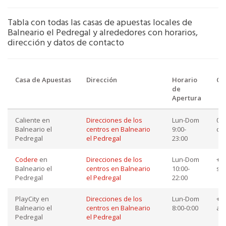
Tabla con todas las casas de apuestas locales de
Balneario el Pedregal y alrededores con horarios,
dirección y datos de contacto
Casa de Apuestas
Dirección
Horario
Co
de
Apertura
Caliente en
Direcciones de los
Lun-Dom
018
Balneario el
centros en Balneario
9:00-
co
Pedregal
el Pedregal
23:00
Codere
en
Direcciones de los
Lun-Dom
+52
Balneario el
centros en Balneario
10:00-
so
Pedregal
el Pedregal
22:00
PlayCity en
Direcciones de los
Lun-Dom
+52
Balneario el
centros en Balneario
8:00-0:00
at
Pedregal
el Pedregal