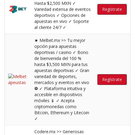
Hasta $2,500 MXN ✓
Variedad extensa de eventos
Regístrate
deportivos ✓ Opciones de
apuestas en vivo ✓ Soporte
al cliente 24/7 ✓
★ Melbet.mx >> Tu mejor
opción para apuestas
deportivas / casino ✓ Bono
de bienvenida del 100 %
hasta $3,500 MXN para tus
apuestas deportivas ✓ Gran
variedad de deportes,
Regístrate
mercados y eventos en vivo
⚽️ ✓ Plataforma intuitiva y
accesible en dispositivos
móviles 📱 ✓ Acepta
criptomonedas como
Bitcoin, Ethereum y Litecoin
✓
Codere.mx >> Generosas