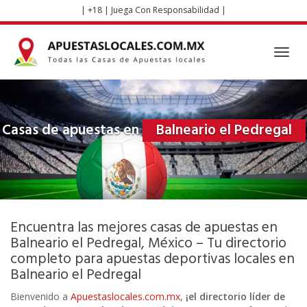
Skip
| +18 | Juega Con Responsabilidad |
to
main
content
Toggl
navig
Casas de apuestas en
Balneario el Pedregal
Encuentra las mejores casas de apuestas en
Balneario el Pedregal, México – Tu directorio
completo para apuestas deportivas locales en
Balneario el Pedregal
Bienvenido a
Apuestaslocales.com.mx
,
¡el directorio líder de