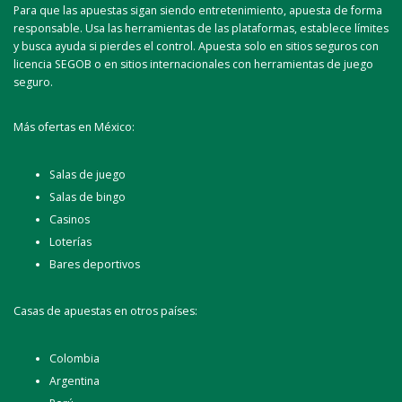
Para que las apuestas sigan siendo entretenimiento, apuesta de forma
responsable. Usa las herramientas de las plataformas, establece límites
y busca ayuda si pierdes el control. Apuesta solo en sitios seguros con
licencia SEGOB o en sitios internacionales con herramientas de juego
seguro.
Más ofertas en México:
Salas de juego
Salas de bingo
Casinos
Loterías
Bares deportivos
Casas de apuestas en otros países:
Colombia
Argentina