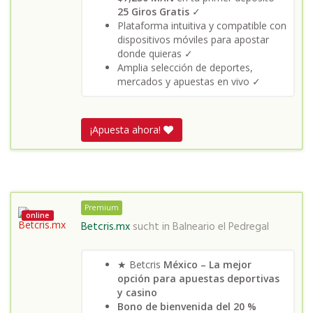
25 Giros Gratis
✓
Plataforma intuitiva y compatible con
dispositivos móviles para apostar
donde quieras ✓
Amplia selección de deportes,
mercados y apuestas en vivo ✓
¡Apuesta ahora!
Premium
online
Betcris.mx
sucht in
Balneario el Pedregal
★ Betcris
México – La mejor
opción para apuestas deportivas
y casino
Bono de bienvenida del 20 %