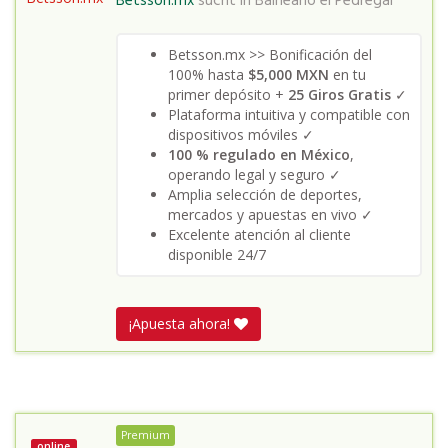
Betsson.mx
sucht in
Balneario el Pedregal
Betsson.mx >> Bonificación del
100% hasta
$5,000 MXN
en tu
primer depósito +
25 Giros Gratis
✓
Plataforma intuitiva y compatible con
dispositivos móviles ✓
100 % regulado en México
,
operando legal y seguro ✓
Amplia selección de deportes,
mercados y apuestas en vivo ✓
Excelente atención al cliente
disponible 24/7
¡Apuesta ahora!
Premium
online