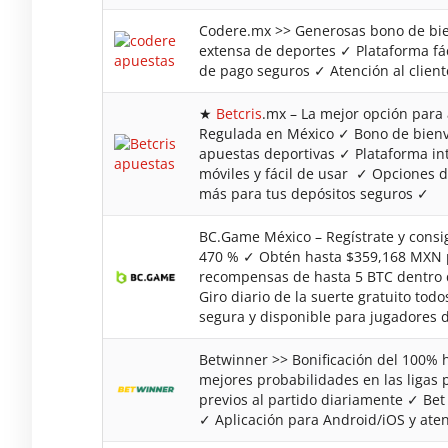
Codere.mx >> Generosas bono de bi
extensa de deportes ✓ Plataforma fá
de pago seguros ✓ Atención al clien
★
Betcris
.mx – La mejor opción para
Regulada en México ✓ Bono de bienv
apuestas deportivas ✓ Plataforma int
móviles y fácil de usar ✓ Opciones 
más para tus depósitos seguros ✓
BC.Game México – Regístrate y cons
470 % ✓ Obtén hasta $359,168 MXN p
recompensas de hasta 5 BTC dentro 
Giro diario de la suerte gratuito todo
segura y disponible para jugadores 
Betwinner >> Bonificación del 100% 
mejores probabilidades en las ligas
previos al partido diariamente ✓ Bet
✓ Aplicación para Android/iOS y aten