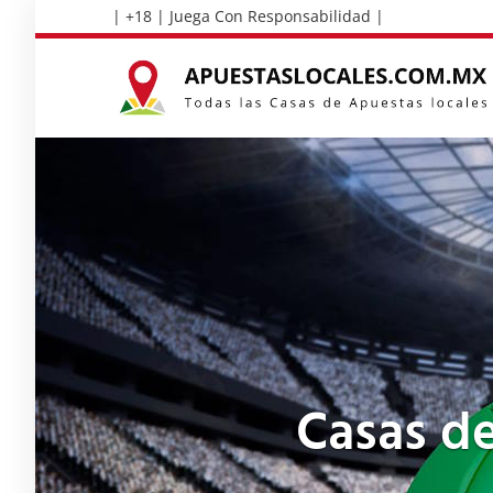
Skip
| +18 | Juega Con Responsabilidad |
to
main
content
Casas d