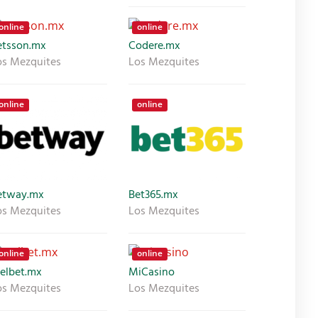
online
online
etsson.mx
Codere.mx
os Mezquites
Los Mezquites
online
online
etway.mx
Bet365.mx
os Mezquites
Los Mezquites
online
online
elbet.mx
MiCasino
os Mezquites
Los Mezquites