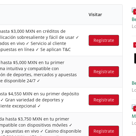
Visitar
B
L
hasta $3,000 MXN en créditos de
icación sobresaliente y fácil de usar ✓
Regístrate
dos en vivo ✓ Servicio al cliente
apuestas en línea ✓ Se aplican T&C
 hasta $5,000 MXN en tu primer
ma intuitiva y compatible con
Regístrate
ción de deportes, mercados y apuestas
te disponible 24/7 ✓
B
L
asta $4,550 MXN en su primer depósito
ar ✓ Gran variedad de deportes y
Regístrate
liente excepcional ✓
M
ida hasta $3,750 MXN en tu primer
L
patible con dispositivos móviles ✓
 y apuestas en vivo ✓ Casino disponible
Regístrate