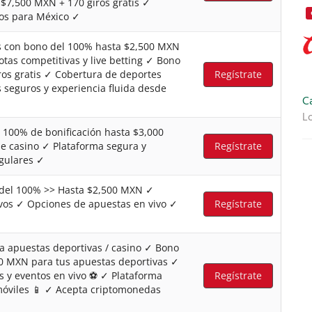
$7,500 MXN + 170 giros gratis ✓
ros para México ✓
s con bono del 100% hasta $2,500 MXN
as competitivas y live betting ✓ Bono
ros gratis ✓ Cobertura de deportes
Regístrate
 seguros y experiencia fluida desde
C
L
 100% de bonificación hasta $3,000
e casino ✓ Plataforma segura y
Regístrate
egulares ✓
a del 100% >> Hasta $2,500 MXN ✓
vos ✓ Opciones de apuestas en vivo ✓
Regístrate
a apuestas deportivas / casino ✓ Bono
00 MXN para tus apuestas deportivas ✓
 y eventos en vivo ⚽️ ✓ Plataforma
Regístrate
s móviles 📱 ✓ Acepta criptomonedas