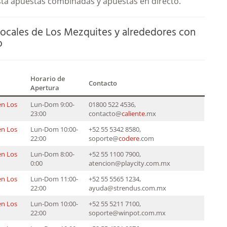
sta apuestas combinadas y apuestas en directo.
 locales de Los Mezquites y alrededores con
o
Horario de
Contacto
Apertura
en Los
Lun-Dom 9:00-
01800 522 4536,
23:00
contacto@
caliente
.mx
en Los
Lun-Dom 10:00-
+52 55 5342 8580,
22:00
soporte@
codere
.com
en Los
Lun-Dom 8:00-
+52 55 1100 7900,
0:00
atencion@playcity.com.mx
en Los
Lun-Dom 11:00-
+52 55 5565 1234,
22:00
ayuda@strendus.com.mx
en Los
Lun-Dom 10:00-
+52 55 5211 7100,
22:00
soporte@winpot.com.mx