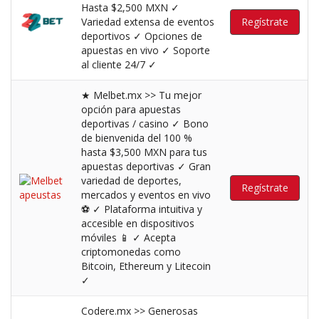
Hasta $2,500 MXN ✓
Variedad extensa de eventos
Regístrate
deportivos ✓ Opciones de
apuestas en vivo ✓ Soporte
al cliente 24/7 ✓
★ Melbet.mx >> Tu mejor
opción para apuestas
deportivas / casino ✓ Bono
de bienvenida del 100 %
hasta $3,500 MXN para tus
apuestas deportivas ✓ Gran
variedad de deportes,
Regístrate
mercados y eventos en vivo
⚽️ ✓ Plataforma intuitiva y
accesible en dispositivos
móviles 📱 ✓ Acepta
criptomonedas como
Bitcoin, Ethereum y Litecoin
✓
Codere.mx >> Generosas