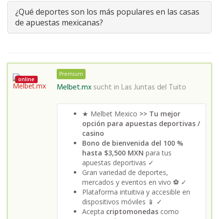
¿Qué deportes son los más populares en las casas
de apuestas mexicanas?
Premium
online
Melbet.mx
sucht in
Las Juntas del Tuito
★ Melbet Mexico
>> Tu mejor
opción para apuestas deportivas /
casino
Bono de bienvenida del 100 %
hasta $3,500 MXN
para tus
apuestas deportivas ✓
Gran variedad de deportes,
mercados y eventos en vivo ⚽️ ✓
Plataforma intuitiva y accesible en
dispositivos móviles 📱 ✓
Acepta
criptomonedas
como