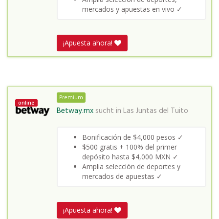
mercados y apuestas en vivo ✓
¡Apuesta ahora!
Premium
online
Betway.mx
sucht in
Las Juntas del Tuito
Bonificación de $4,000 pesos ✓
$500 gratis + 100% del primer
depósito hasta $4,000 MXN ✓
Amplia selección de deportes y
mercados de apuestas ✓
¡Apuesta ahora!