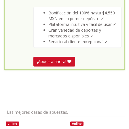
Bonificación del 100% hasta $4,550
MXN en su primer depósito ✓
Plataforma intuitiva y fácil de usar ✓
Gran variedad de deportes y
mercados disponibles ✓
Servicio al cliente excepcional ✓
¡Apuesta ahora!
Las mejores casas de apuestas:
online
online