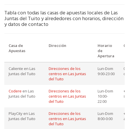
Tabla con todas las casas de apuestas locales de Las
Juntas del Tuito y alrededores con horarios, dirección
y datos de contacto
Casa de
Dirección
Horario
Co
Apuestas
de
Apertura
Caliente en Las
Direcciones de los
Lun-Dom
018
Juntas del Tuito
centros en Las Juntas
9:00-23:00
co
del Tuito
Codere
en Las
Direcciones de los
Lun-Dom
+52
Juntas del Tuito
centros en Las Juntas
10:00-
so
del Tuito
22:00
PlayCity en Las
Direcciones de los
Lun-Dom
+52
Juntas del Tuito
centros en Las Juntas
8:00-0:00
at
del Tuito