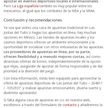
apostar en eventos deportivos locales e internacionales
.
Pero
La Liga española
también es muy popular entre los
mexicanos, al igual que los combates de la NBA y la MMA.
Conclusión y recomendaciones
Ya sea que visites una casa de apuestas tradicional en Las
Juntas del Tuito o hagas tus apuestas en línea, hay muchas
opciones en México. Las tiendas de apuestas locales y los
casinos deportivos ofrecen un ambiente emocionante y la
oportunidad de socializar con otros entusiastas de las apuestas.
Los proveedores de apuestas en línea, por su parte,
ofrecen flexibilidad y a menudo mejores cuotas
, así como
atractivas ofertas de bonos. Independientemente de la opción
que elijas, asegúrate de apostar de forma responsable y de dar
prioridad a la diversión del juego.
Con esta información, estás bien equipado para aprovechar la
oferta de apuestas deportivas de Las Juntas del Tuito – 204811
/ -1052937 y realizar apuestas emocionantes. ¡Buena suerte y
diviértete apostando!
Si falta alguna casa de apuestas en ccc en nuestra web,
escríbenos a través del formulario de
contacto
y añadiremos la