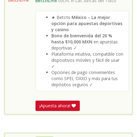
Betcris.mx
sucht in
Las Juntas del Tuito
★ Betcris
México – La mejor
opción para apuestas deportivas
y casino
Bono de bienvenida del 20 %
hasta $10,000 MXN
en apuestas
deportivas ✓
Plataforma intuitiva, compatible con
dispositivos móviles y fácil de usar
✓
Opciones de pago convenientes
como SPEI, OXXO y más para tus
depósitos seguros ✓
¡Apuesta ahora!