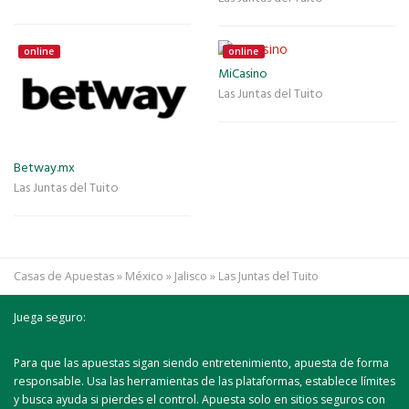
online
online
MiCasino
Las Juntas del Tuito
Betway.mx
Las Juntas del Tuito
Casas de Apuestas
»
México
»
Jalisco
»
Las Juntas del Tuito
Juega seguro:
Para que las apuestas sigan siendo entretenimiento, apuesta de forma
responsable. Usa las herramientas de las plataformas, establece límites
y busca ayuda si pierdes el control. Apuesta solo en sitios seguros con