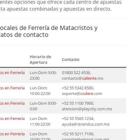
erentes opciones que ofrece cada centro de apuestas
sta apuestas combinadas y apuestas en directo.
locales de Ferrería de Matacristos y
 datos de contacto
Horario de
Contacto
Apertura
os en Ferrería
Lun-Dom 9:00-
01800 522 4536,
23:00
contacto@
caliente
.mx
os en Ferrería
Lun-Dom
+52 55 5342 8580,
10:00-22:00
soporte@
codere
.com
os en Ferrería
Lun-Dom 8:00-
+52 55 1100 7900,
0:00
atencion@playcity.com.mx
os en Ferrería
Lun-Dom
+52 55 5565 1234,
11:00-22:00
ayuda@strendus.com.mx
os en Ferrería
Lun-Dom
+52 55 5211 7100,
10:00-22:00
soporte@winpot.com.mx