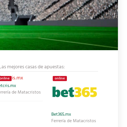
Las mejores casas de apuestas:
online
online
etcris.mx
rrería de Matacristos
Bet365.mx
Ferrería de Matacristos