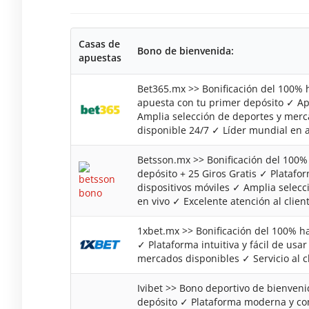
Casas de
Bono de bienvenida:
apuestas
Bet365.mx >> Bonificación del 100% 
apuesta con tu primer depósito ✓ Apl
Amplia selección de deportes y merca
disponible 24/7 ✓ Líder mundial en 
Betsson.mx >> Bonificación del 100%
depósito + 25 Giros Gratis ✓ Platafor
dispositivos móviles ✓ Amplia selec
en vivo ✓ Excelente atención al clien
1xbet.mx >> Bonificación del 100% h
✓ Plataforma intuitiva y fácil de us
mercados disponibles ✓ Servicio al c
Ivibet >> Bono deportivo de bienven
depósito ✓ Plataforma moderna y com