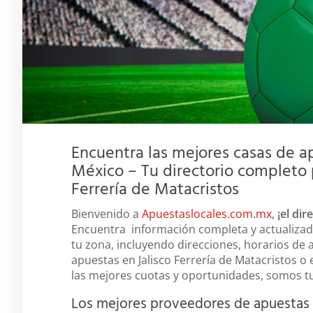
Encuentra las mejores casas de ap
México – Tu directorio completo 
Ferrería de Matacristos
Bienvenido a
Apuestaslocales.com.mx
,
¡el dir
Encuentra información completa y actualizad
tu zona, incluyendo direcciones, horarios de
apuestas en Jalisco Ferrería de Matacristos o
las mejores cuotas y oportunidades, somos t
Los mejores proveedores de apuestas e