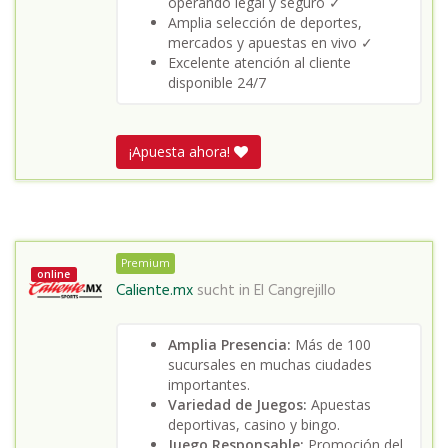
operando legal y seguro ✓
Amplia selección de deportes,
mercados y apuestas en vivo ✓
Excelente atención al cliente
disponible 24/7
¡Apuesta ahora!
Premium
online
Caliente.mx
sucht in
El Cangrejillo
Amplia Presencia:
Más de 100
sucursales en muchas ciudades
importantes.
Variedad de Juegos:
Apuestas
deportivas, casino y bingo.
Juego Responsable:
Promoción del