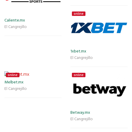
online
Caliente.mx
El Cangrejillo
1xbet.mx
El Cangrejillo
online
online
Melbet.mx
El Cangrejillo
Betway.mx
El Cangrejillo