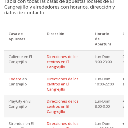
Tabla con todas las casas de apuestas locales de El
Cangrejillo y alrededores con horarios, dirección y
datos de contacto
Casa de
Dirección
Horario
Co
Apuestas
de
Apertura
Caliente en El
Direcciones de los
Lun-Dom
018
Cangrejillo
centros en El
9:00-23:00
co
Cangrejillo
Codere
en El
Direcciones de los
Lun-Dom
+52
Cangrejillo
centros en El
10:00-22:00
so
Cangrejillo
PlayCity en El
Direcciones de los
Lun-Dom
+52
Cangrejillo
centros en El
8:00-0:00
at
Cangrejillo
Strendus en El
Direcciones de los
Lun-Dom
+52