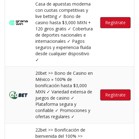
Casa de apuestas moderna
con cuotas competitivas y
live betting ✓ Bono de
casino hasta $3,000 MXN +
Regístrate
120 giros gratis ✓ Cobertura
de deportes nacionales e
internacionales ✓ Pagos
seguros y experiencia fluida
desde cualquier dispositivo
✓
20bet >> Bono de Casino en
México » 100% de
bonificación hasta $3,000
MXN ✓ Variedad extensa de
Regístrate
juegos de casino ✓
Plataforma segura y
confiable ✓ Promociones y
ofertas regulares ✓
22bet >> Bonificación de
bienvenida del 100% >>