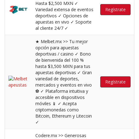
Hasta $2,500 MXN ✓
Variedad extensa de eventos
Regístrate
deportivos ✓ Opciones de
apuestas en vivo ✓ Soporte
al cliente 24/7 ✓
★ Melbet.mx >> Tu mejor
opción para apuestas
deportivas / casino ✓ Bono
de bienvenida del 100 %
hasta $3,500 MXN para tus
apuestas deportivas ✓ Gran
variedad de deportes,
Regístrate
mercados y eventos en vivo
⚽️ ✓ Plataforma intuitiva y
accesible en dispositivos
móviles 📱 ✓ Acepta
criptomonedas como
Bitcoin, Ethereum y Litecoin
✓
Codere.mx >> Generosas