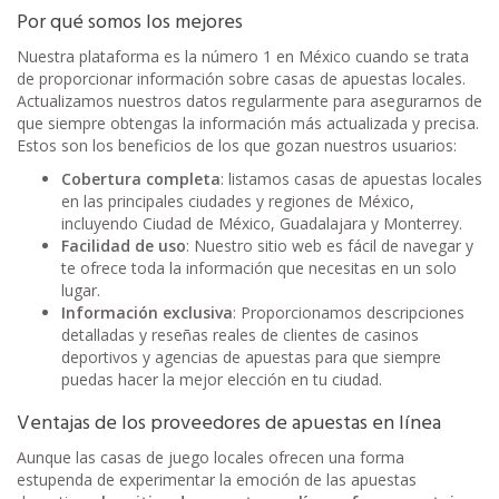
Por qué somos los mejores
Nuestra plataforma es la número 1 en México cuando se trata
de proporcionar información sobre casas de apuestas locales.
Actualizamos nuestros datos regularmente para asegurarnos de
que siempre obtengas la información más actualizada y precisa.
Estos son los beneficios de los que gozan nuestros usuarios:
Cobertura completa
: listamos casas de apuestas locales
en las principales ciudades y regiones de México,
incluyendo Ciudad de México, Guadalajara y Monterrey.
Facilidad de uso
: Nuestro sitio web es fácil de navegar y
te ofrece toda la información que necesitas en un solo
lugar.
Información exclusiva
: Proporcionamos descripciones
detalladas y reseñas reales de clientes de casinos
deportivos y agencias de apuestas para que siempre
puedas hacer la mejor elección en tu ciudad.
Ventajas de los proveedores de apuestas en línea
Aunque las casas de juego locales ofrecen una forma
estupenda de experimentar la emoción de las apuestas