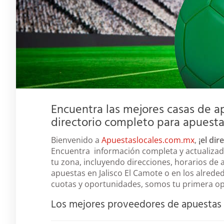
Encuentra las mejores casas de a
directorio completo para apuesta
Bienvenido a
Apuestaslocales.com.mx
,
¡el dir
Encuentra información completa y actualizad
tu zona, incluyendo direcciones, horarios de
apuestas en Jalisco El Camote o en los alred
cuotas y oportunidades, somos tu primera op
Los mejores proveedores de apuestas 