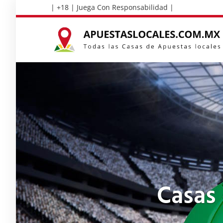
Skip
| +18 | Juega Con Responsabilidad |
to
main
content
Casas