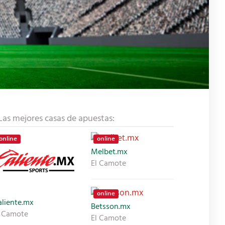
Las mejores casas de apuestas:
online
online
Melbet.mx
El Camote
online
aliente.mx
Betsson.mx
l Camote
El Camote