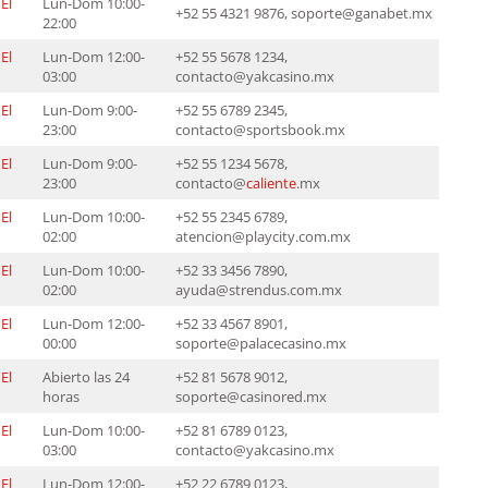
El
Lun-Dom 10:00-
+52 55 4321 9876, soporte@ganabet.mx
22:00
El
Lun-Dom 12:00-
+52 55 5678 1234,
03:00
contacto@yakcasino.mx
El
Lun-Dom 9:00-
+52 55 6789 2345,
23:00
contacto@sportsbook.mx
El
Lun-Dom 9:00-
+52 55 1234 5678,
23:00
contacto@
caliente
.mx
El
Lun-Dom 10:00-
+52 55 2345 6789,
02:00
atencion@playcity.com.mx
El
Lun-Dom 10:00-
+52 33 3456 7890,
02:00
ayuda@strendus.com.mx
El
Lun-Dom 12:00-
+52 33 4567 8901,
00:00
soporte@palacecasino.mx
El
Abierto las 24
+52 81 5678 9012,
horas
soporte@casinored.mx
El
Lun-Dom 10:00-
+52 81 6789 0123,
03:00
contacto@yakcasino.mx
El
Lun-Dom 12:00-
+52 22 6789 0123,