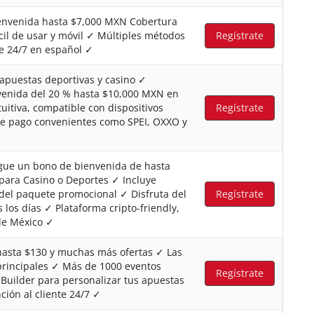
envenida hasta $7,000 MXN Cobertura
cil de usar y móvil ✓ Múltiples métodos
Regístrate
te 24/7 en español ✓
 apuestas deportivas y casino ✓
enida del 20 % hasta $10,000 MXN en
uitiva, compatible con dispositivos
Regístrate
de pago convenientes como SPEI, OXXO y
igue un bono de bienvenida de hasta
ara Casino o Deportes ✓ Incluye
del paquete promocional ✓ Disfruta del
Regístrate
s los días ✓ Plataforma cripto-friendly,
de México ✓
hasta $130 y muchas más ofertas ✓ Las
 principales ✓ Más de 1000 eventos
Regístrate
 Builder para personalizar tus apuestas
ción al cliente 24/7 ✓