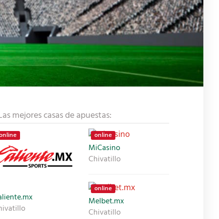
Las mejores casas de apuestas:
online
online
MiCasino
Chivatillo
online
aliente.mx
Melbet.mx
ivatillo
Chivatillo