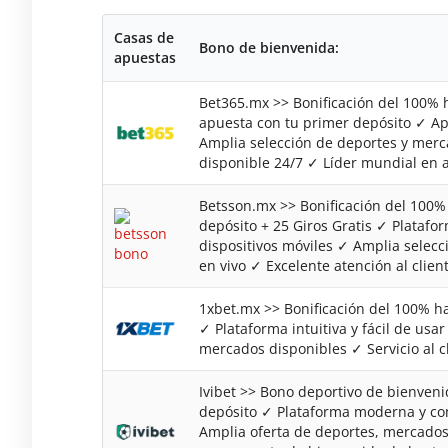
Casas de
Bono de bienvenida:
apuestas
Bet365.mx >> Bonificación del 100% 
apuesta con tu primer depósito ✓ Apl
Amplia selección de deportes y merca
disponible 24/7 ✓ Líder mundial en 
Betsson.mx >> Bonificación del 100%
depósito + 25 Giros Gratis ✓ Platafor
dispositivos móviles ✓ Amplia selec
en vivo ✓ Excelente atención al clien
1xbet.mx >> Bonificación del 100% h
✓ Plataforma intuitiva y fácil de us
mercados disponibles ✓ Servicio al c
Ivibet >> Bono deportivo de bienven
depósito ✓ Plataforma moderna y com
Amplia oferta de deportes, mercados