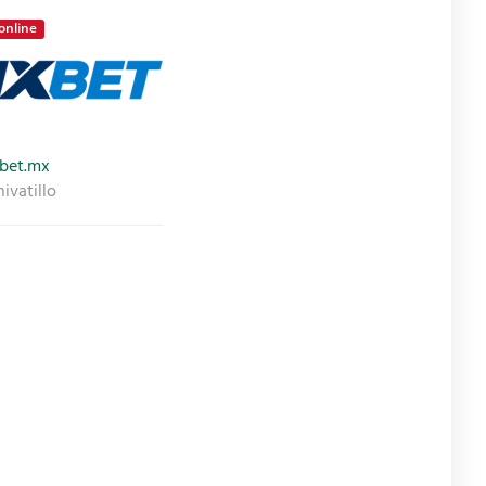
online
xbet.mx
ivatillo