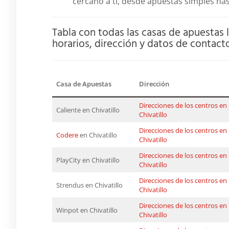
cercano a ti, desde apuestas simples ha
Tabla con todas las casas de apuestas 
horarios, dirección y datos de contact
Casa de Apuestas
Dirección
Direcciones de los centros en
Caliente en Chivatillo
Chivatillo
Direcciones de los centros en
Codere
en Chivatillo
Chivatillo
Direcciones de los centros en
PlayCity en Chivatillo
Chivatillo
Direcciones de los centros en
Strendus en Chivatillo
Chivatillo
Direcciones de los centros en
Winpot en Chivatillo
Chivatillo