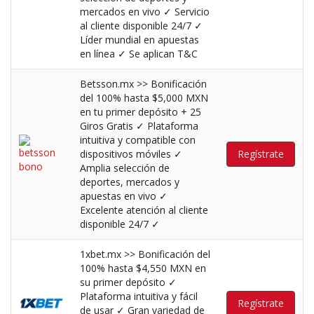
mercados en vivo ✓ Servicio
al cliente disponible 24/7 ✓
Líder mundial en apuestas
en línea ✓ Se aplican T&C
Betsson.mx >> Bonificación
del 100% hasta $5,000 MXN
en tu primer depósito + 25
Giros Gratis ✓ Plataforma
intuitiva y compatible con
dispositivos móviles ✓
Regístrate
Amplia selección de
deportes, mercados y
apuestas en vivo ✓
Excelente atención al cliente
disponible 24/7 ✓
1xbet.mx >> Bonificación del
100% hasta $4,550 MXN en
su primer depósito ✓
Plataforma intuitiva y fácil
Regístrate
de usar ✓ Gran variedad de