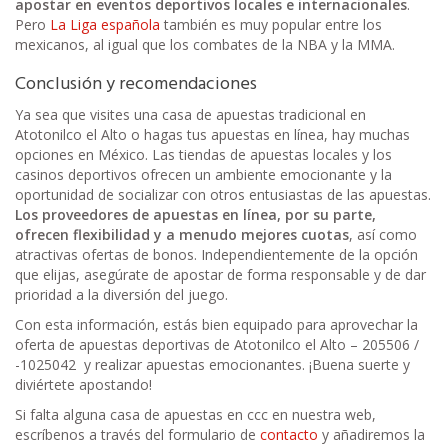
apostar en eventos deportivos locales e internacionales
.
Pero
La Liga española
también es muy popular entre los
mexicanos, al igual que los combates de la NBA y la MMA.
Conclusión y recomendaciones
Ya sea que visites una casa de apuestas tradicional en
Atotonilco el Alto o hagas tus apuestas en línea, hay muchas
opciones en México. Las tiendas de apuestas locales y los
casinos deportivos ofrecen un ambiente emocionante y la
oportunidad de socializar con otros entusiastas de las apuestas.
Los proveedores de apuestas en línea, por su parte,
ofrecen flexibilidad y a menudo mejores cuotas
, así como
atractivas ofertas de bonos. Independientemente de la opción
que elijas, asegúrate de apostar de forma responsable y de dar
prioridad a la diversión del juego.
Con esta información, estás bien equipado para aprovechar la
oferta de apuestas deportivas de Atotonilco el Alto – 205506 /
-1025042 y realizar apuestas emocionantes. ¡Buena suerte y
diviértete apostando!
Si falta alguna casa de apuestas en ccc en nuestra web,
escríbenos a través del formulario de
contacto
y añadiremos la