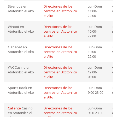
Strendus en
Direcciones de los
Lun-Dom
+52
Atotonilco el Alto
centros en Atotonilco
11:00-
ay
el Alto
22:00
Winpot en
Direcciones de los
Lun-Dom
+52
Atotonilco el Alto
centros en Atotonilco
10:00-
so
el Alto
22:00
Ganabet en
Direcciones de los
Lun-Dom
+52
Atotonilco el Alto
centros en Atotonilco
10:00-
so
el Alto
22:00
YAK Casino en
Direcciones de los
Lun-Dom
+52
Atotonilco el Alto
centros en Atotonilco
12:00-
co
el Alto
03:00
Sports Book en
Direcciones de los
Lun-Dom
+52
Atotonilco el Alto
centros en Atotonilco
9:00-23:00
co
el Alto
Caliente
Casino
Direcciones de los
Lun-Dom
+52
en Atotonilco el
centros en Atotonilco
9:00-23:00
co