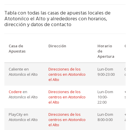
Tabla con todas las casas de apuestas locales de
Atotonilco el Alto y alrededores con horarios,
dirección y datos de contacto
Casa de
Dirección
Horario
Co
Apuestas
de
Apertura
Caliente en
Direcciones de los
Lun-Dom
018
Atotonilco el Alto
centros en Atotonilco
9:00-23:00
co
el Alto
Codere
en
Direcciones de los
Lun-Dom
+52
Atotonilco el Alto
centros en Atotonilco
10:00-
so
el Alto
22:00
PlayCity en
Direcciones de los
Lun-Dom
+52
Atotonilco el Alto
centros en Atotonilco
8:00-0:00
at
el Alto