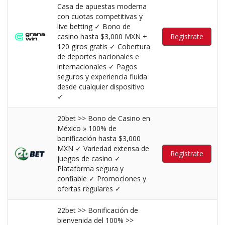
Casa de apuestas moderna
con cuotas competitivas y
live betting ✓ Bono de
casino hasta $3,000 MXN +
Regístrate
120 giros gratis ✓ Cobertura
de deportes nacionales e
internacionales ✓ Pagos
seguros y experiencia fluida
desde cualquier dispositivo
✓
20bet >> Bono de Casino en
México » 100% de
bonificación hasta $3,000
MXN ✓ Variedad extensa de
Regístrate
juegos de casino ✓
Plataforma segura y
confiable ✓ Promociones y
ofertas regulares ✓
22bet >> Bonificación de
bienvenida del 100% >>