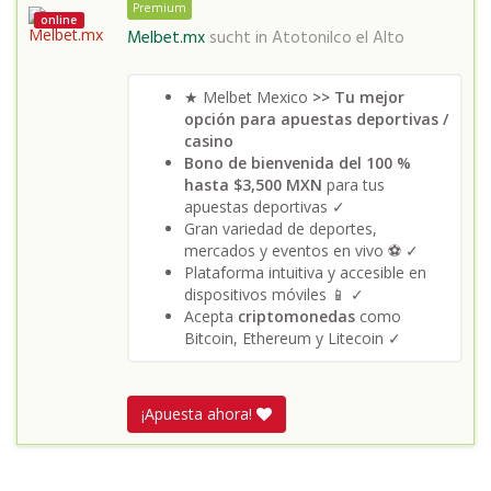
Premium
online
Melbet.mx
sucht in
Atotonilco el Alto
★ Melbet Mexico
>> Tu mejor
opción para apuestas deportivas /
casino
Bono de bienvenida del 100 %
hasta $3,500 MXN
para tus
apuestas deportivas ✓
Gran variedad de deportes,
mercados y eventos en vivo ⚽️ ✓
Plataforma intuitiva y accesible en
dispositivos móviles 📱 ✓
Acepta
criptomonedas
como
Bitcoin, Ethereum y Litecoin ✓
¡Apuesta ahora!