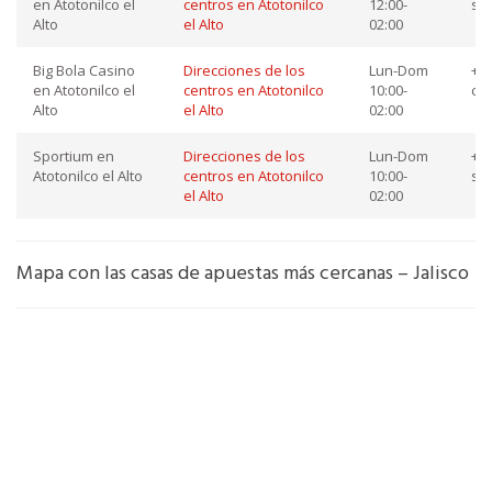
en Atotonilco el
centros en Atotonilco
12:00-
so
Alto
el Alto
02:00
Big Bola Casino
Direcciones de los
Lun-Dom
+52
en Atotonilco el
centros en Atotonilco
10:00-
co
Alto
el Alto
02:00
Sportium en
Direcciones de los
Lun-Dom
+52
Atotonilco el Alto
centros en Atotonilco
10:00-
so
el Alto
02:00
Mapa con las casas de apuestas más cercanas – Jalisco