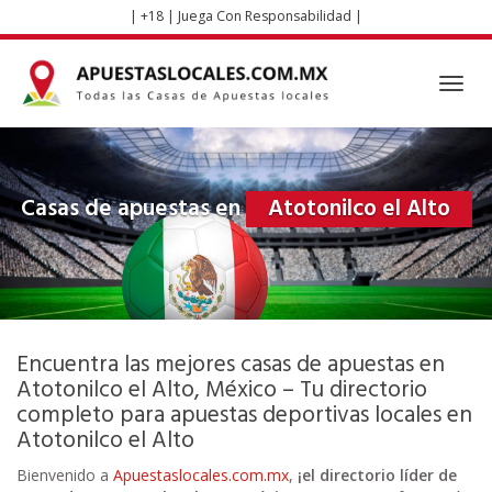
Skip
| +18 | Juega Con Responsabilidad |
to
main
content
Toggl
navig
Casas de apuestas en
Atotonilco el Alto
Encuentra las mejores casas de apuestas en
Atotonilco el Alto, México – Tu directorio
completo para apuestas deportivas locales en
Atotonilco el Alto
Bienvenido a
Apuestaslocales.com.mx
,
¡el directorio líder de