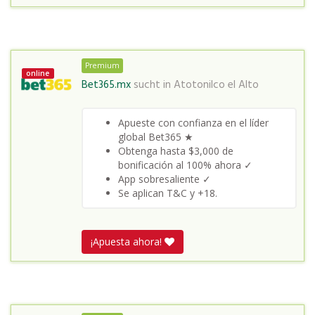
Premium
online
Bet365.mx
sucht in
Atotonilco el Alto
Apueste con confianza en el líder
global Bet365 ★
Obtenga hasta $3,000 de
bonificación al 100% ahora ✓
App sobresaliente ✓
Se aplican T&C y +18.
¡Apuesta ahora!