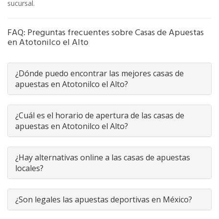
sucursal.
FAQ: Preguntas frecuentes sobre Casas de Apuestas
en Atotonilco el Alto
¿Dónde puedo encontrar las mejores casas de
apuestas en Atotonilco el Alto?
¿Cuál es el horario de apertura de las casas de
apuestas en Atotonilco el Alto?
¿Hay alternativas online a las casas de apuestas
locales?
¿Son legales las apuestas deportivas en México?