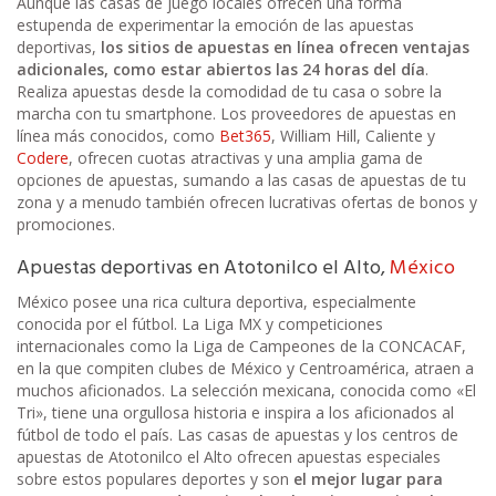
Aunque las casas de juego locales ofrecen una forma
estupenda de experimentar la emoción de las apuestas
deportivas,
los sitios de apuestas en línea ofrecen ventajas
adicionales, como estar abiertos las 24 horas del día
.
Realiza apuestas desde la comodidad de tu casa o sobre la
marcha con tu smartphone. Los proveedores de apuestas en
línea más conocidos, como
Bet365
, William Hill, Caliente y
Codere
, ofrecen cuotas atractivas y una amplia gama de
opciones de apuestas, sumando a las casas de apuestas de tu
zona y a menudo también ofrecen lucrativas ofertas de bonos y
promociones.
Apuestas deportivas en Atotonilco el Alto,
México
México posee una rica cultura deportiva, especialmente
conocida por el fútbol. La Liga MX y competiciones
internacionales como la Liga de Campeones de la CONCACAF,
en la que compiten clubes de México y Centroamérica, atraen a
muchos aficionados. La selección mexicana, conocida como «El
Tri», tiene una orgullosa historia e inspira a los aficionados al
fútbol de todo el país. Las casas de apuestas y los centros de
apuestas de Atotonilco el Alto ofrecen apuestas especiales
sobre estos populares deportes y son
el mejor lugar para