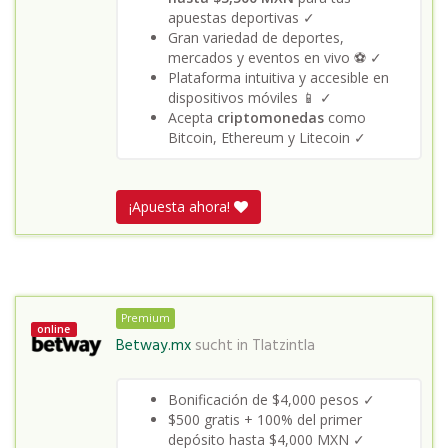
apuestas deportivas ✓
Gran variedad de deportes,
mercados y eventos en vivo ⚽️ ✓
Plataforma intuitiva y accesible en
dispositivos móviles 📱 ✓
Acepta
criptomonedas
como
Bitcoin, Ethereum y Litecoin ✓
¡Apuesta ahora!
Premium
online
Betway.mx
sucht in
Tlatzintla
Bonificación de $4,000 pesos ✓
$500 gratis + 100% del primer
depósito hasta $4,000 MXN ✓