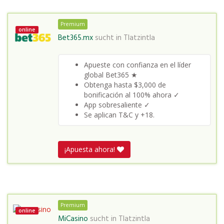
Premium
online
Bet365.mx
sucht in
Tlatzintla
Apueste con confianza en el líder
global Bet365 ★
Obtenga hasta $3,000 de
bonificación al 100% ahora ✓
App sobresaliente ✓
Se aplican T&C y +18.
¡Apuesta ahora!
Premium
online
MiCasino
sucht in
Tlatzintla