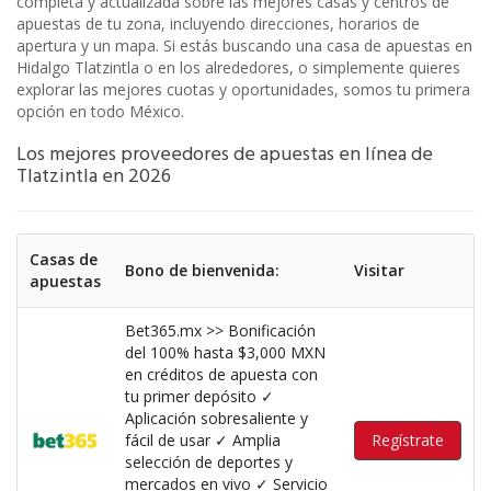
completa y actualizada sobre las mejores casas y centros de
apuestas de tu zona, incluyendo direcciones, horarios de
apertura y un mapa. Si estás buscando una casa de apuestas en
Hidalgo Tlatzintla o en los alrededores, o simplemente quieres
explorar las mejores cuotas y oportunidades, somos tu primera
opción en todo México.
Los mejores proveedores de apuestas en línea de
Tlatzintla en 2026
Casas de
Bono de bienvenida:
Visitar
apuestas
Bet365.mx >> Bonificación
del 100% hasta $3,000 MXN
en créditos de apuesta con
tu primer depósito ✓
Aplicación sobresaliente y
fácil de usar ✓ Amplia
Regístrate
selección de deportes y
mercados en vivo ✓ Servicio