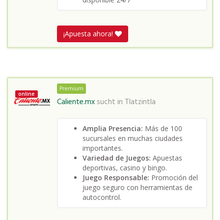
¡Apuesta ahora!
Premium
online
Caliente.mx
sucht in
Tlatzintla
Amplia Presencia:
Más de 100
sucursales en muchas ciudades
importantes.
Variedad de Juegos:
Apuestas
deportivas, casino y bingo.
Juego Responsable:
Promoción del
juego seguro con herramientas de
autocontrol.