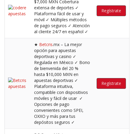
$7,000 MXN Cobertura
extensa de deportes ✓
Regístrate
Plataforma fácil de usar y
móvil ✓ Múltiples métodos
de pago seguros ✓ Atención
al cliente 24/7 en español ✓
★
Betcris
.mx – La mejor
opción para apuestas
deportivas y casino ✓
Regulada en México ✓ Bono
de bienvenida del 20 %
hasta $10,000 MXN en
apuestas deportivas ✓
Regístrate
Plataforma intuitiva,
compatible con dispositivos
móviles y fácil de usar ✓
Opciones de pago
convenientes como SPEI,
OXXO y más para tus
depósitos seguros ✓