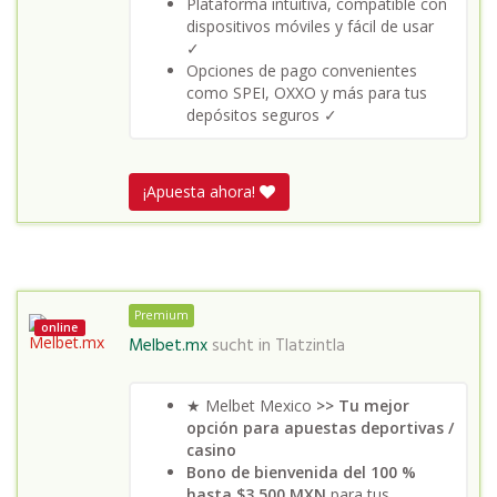
Plataforma intuitiva, compatible con
dispositivos móviles y fácil de usar
✓
Opciones de pago convenientes
como SPEI, OXXO y más para tus
depósitos seguros ✓
¡Apuesta ahora!
Premium
online
Melbet.mx
sucht in
Tlatzintla
★ Melbet Mexico
>> Tu mejor
opción para apuestas deportivas /
casino
Bono de bienvenida del 100 %
hasta $3,500 MXN
para tus