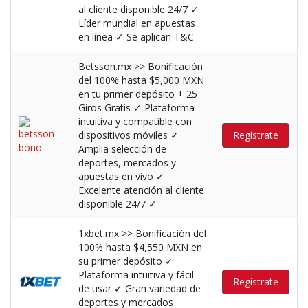
al cliente disponible 24/7 ✓
Líder mundial en apuestas
en línea ✓ Se aplican T&C
Betsson.mx >> Bonificación
del 100% hasta $5,000 MXN
en tu primer depósito + 25
Giros Gratis ✓ Plataforma
intuitiva y compatible con
dispositivos móviles ✓
Regístrate
Amplia selección de
deportes, mercados y
apuestas en vivo ✓
Excelente atención al cliente
disponible 24/7 ✓
1xbet.mx >> Bonificación del
100% hasta $4,550 MXN en
su primer depósito ✓
Plataforma intuitiva y fácil
Regístrate
de usar ✓ Gran variedad de
deportes y mercados