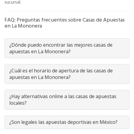
sucursal.
FAQ: Preguntas frecuentes sobre Casas de Apuestas
en La Mononera
¿Dónde puedo encontrar las mejores casas de
apuestas en La Mononera?
¿Cuál es el horario de apertura de las casas de
apuestas en La Mononera?
¿Hay alternativas online a las casas de apuestas
locales?
¿Son legales las apuestas deportivas en México?