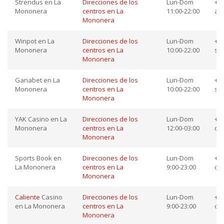
Strendus en La
Direcciones de los
Lun-Dom
+52
Mononera
centros en La
11:00-22:00
ay
Mononera
Winpot en La
Direcciones de los
Lun-Dom
+52
Mononera
centros en La
10:00-22:00
so
Mononera
Ganabet en La
Direcciones de los
Lun-Dom
+52
Mononera
centros en La
10:00-22:00
so
Mononera
YAK Casino en La
Direcciones de los
Lun-Dom
+52
Mononera
centros en La
12:00-03:00
co
Mononera
Sports Book en
Direcciones de los
Lun-Dom
+52
La Mononera
centros en La
9:00-23:00
co
Mononera
Caliente
Casino
Direcciones de los
Lun-Dom
+52
en La Mononera
centros en La
9:00-23:00
co
Mononera