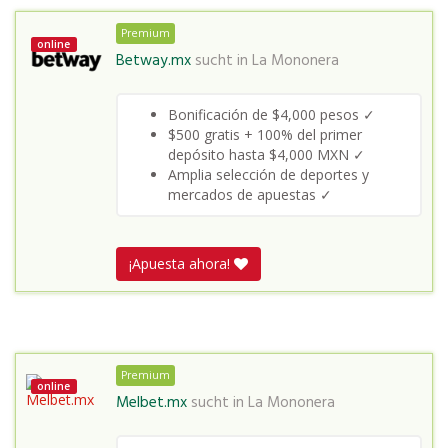
Premium
online
Betway.mx
sucht in
La Mononera
Bonificación de $4,000 pesos ✓
$500 gratis + 100% del primer
depósito hasta $4,000 MXN ✓
Amplia selección de deportes y
mercados de apuestas ✓
¡Apuesta ahora!
Premium
online
Melbet.mx
sucht in
La Mononera