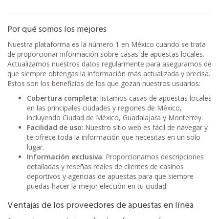
Por qué somos los mejores
Nuestra plataforma es la número 1 en México cuando se trata
de proporcionar información sobre casas de apuestas locales.
Actualizamos nuestros datos regularmente para asegurarnos de
que siempre obtengas la información más actualizada y precisa.
Estos son los beneficios de los que gozan nuestros usuarios:
Cobertura completa
: listamos casas de apuestas locales
en las principales ciudades y regiones de México,
incluyendo Ciudad de México, Guadalajara y Monterrey.
Facilidad de uso
: Nuestro sitio web es fácil de navegar y
te ofrece toda la información que necesitas en un solo
lugar.
Información exclusiva
: Proporcionamos descripciones
detalladas y reseñas reales de clientes de casinos
deportivos y agencias de apuestas para que siempre
puedas hacer la mejor elección en tu ciudad.
Ventajas de los proveedores de apuestas en línea