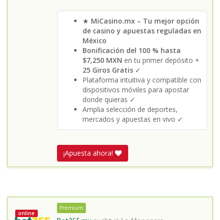
★
MiCasino.mx – Tu mejor opción
de casino y apuestas reguladas en
México
Bonificación del 100 % hasta
$7,250 MXN
en tu primer depósito +
25 Giros Gratis
✓
Plataforma intuitiva y compatible con
dispositivos móviles para apostar
donde quieras ✓
Amplia selección de deportes,
mercados y apuestas en vivo ✓
¡Apuesta ahora!
Premium
online