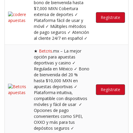
bono de bienvenida hasta
$7,000 MXN Cobertura
extensa de deportes ✓
Regístrate
Plataforma fácil de usar y
móvil ✓ Múltiples métodos
de pago seguros ✓ Atención
al cliente 24/7 en español ✓
★
Betcris
.mx – La mejor
opción para apuestas
deportivas y casino ✓
Regulada en México ✓ Bono
de bienvenida del 20 %
hasta $10,000 MXN en
apuestas deportivas ✓
Regístrate
Plataforma intuitiva,
compatible con dispositivos
móviles y fácil de usar ✓
Opciones de pago
convenientes como SPEI,
OXXO y más para tus
depósitos seguros ✓