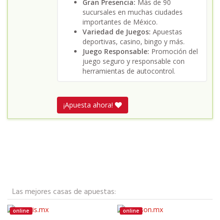
Gran Presencia:
Más de 90
sucursales en muchas ciudades
importantes de México.
Variedad de Juegos:
Apuestas
deportivas, casino, bingo y más.
Juego Responsable:
Promoción del
juego seguro y responsable con
herramientas de autocontrol.
¡Apuesta ahora!
Las mejores casas de apuestas:
online
online