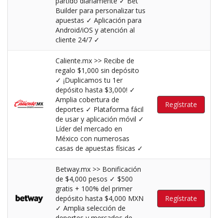
partido diariamente ✓ Bet
Builder para personalizar tus
apuestas ✓ Aplicación para
Android/iOS y atención al
cliente 24/7 ✓
Caliente.mx >> Recibe de
regalo $1,000 sin depósito
✓ ¡Duplicamos tu 1er
depósito hasta $3,000! ✓
Amplia cobertura de
Regístrate
deportes ✓ Plataforma fácil
de usar y aplicación móvil ✓
Líder del mercado en
México con numerosas
casas de apuestas físicas ✓​
Betway.mx >> Bonificación
de $4,000 pesos ✓ $500
gratis + 100% del primer
depósito hasta $4,000 MXN
Regístrate
✓ Amplia selección de
deportes y mercados de