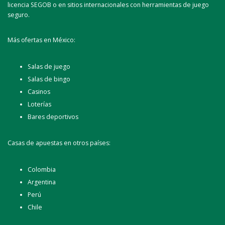
licencia SEGOB o en sitios internacionales con herramientas de juego
seguro.
Más ofertas en México:
Salas de juego
Salas de bingo
Casinos
Loterías
Bares deportivos
Casas de apuestas en otros países:
Colombia
Argentina
Perú
Chile