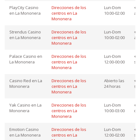
PlayCity Casino
Direcciones de los
Lun-Dom
+52
en La Mononera
centros en La
10:00-02:00
at
Mononera
Strendus Casino
Direcciones de los
Lun-Dom
+52
en La Mononera
centros en La
10:00-02:00
ay
Mononera
Palace Casino en
Direcciones de los
Lun-Dom
+52
La Mononera
centros en La
12:00-00:00
so
Mononera
Casino Red en La
Direcciones de los
Abierto las
+52
Mononera
centros en La
24 horas
so
Mononera
Yak Casino en La
Direcciones de los
Lun-Dom
+52
Mononera
centros en La
10:00-03:00
co
Mononera
Emotion Casino
Direcciones de los
Lun-Dom
+52
en La Mononera
centros en La
12:00-02:00
so