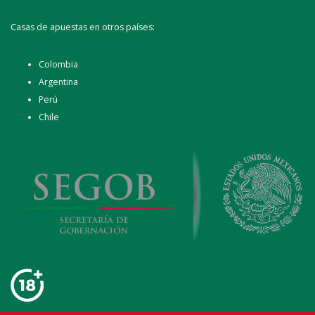
Casas de apuestas en otros países:
Colombia
Argentina
Perú
Chile