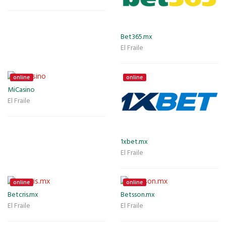
Bet365.mx
El Fraile
online
online
MiCasino
El Fraile
1xbet.mx
El Fraile
online
online
Betcris.mx
Betsson.mx
El Fraile
El Fraile