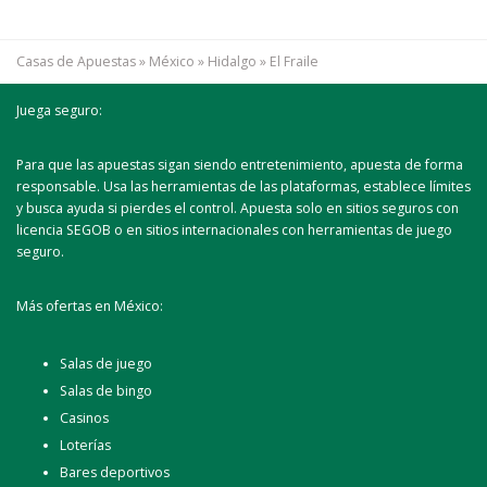
Casas de Apuestas
»
México
»
Hidalgo
»
El Fraile
Juega seguro:
Para que las apuestas sigan siendo entretenimiento, apuesta de forma
responsable. Usa las herramientas de las plataformas, establece límites
y busca ayuda si pierdes el control. Apuesta solo en sitios seguros con
licencia SEGOB o en sitios internacionales con herramientas de juego
seguro.
Más ofertas en México:
Salas de juego
Salas de bingo
Casinos
Loterías
Bares deportivos