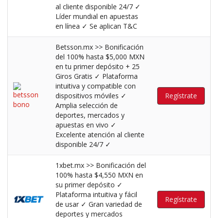
al cliente disponible 24/7 ✓
Líder mundial en apuestas
en línea ✓ Se aplican T&C
Betsson.mx >> Bonificación
del 100% hasta $5,000 MXN
en tu primer depósito + 25
Giros Gratis ✓ Plataforma
intuitiva y compatible con
dispositivos móviles ✓
Regístrate
Amplia selección de
deportes, mercados y
apuestas en vivo ✓
Excelente atención al cliente
disponible 24/7 ✓
1xbet.mx >> Bonificación del
100% hasta $4,550 MXN en
su primer depósito ✓
Plataforma intuitiva y fácil
Regístrate
de usar ✓ Gran variedad de
deportes y mercados