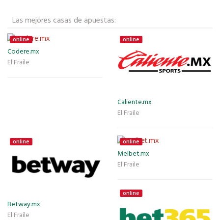
Las mejores casas de apuestas:
online
online
Codere.mx
El Fraile
Caliente.mx
El Fraile
online
online
Melbet.mx
El Fraile
online
Betway.mx
El Fraile