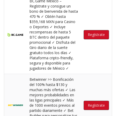
BC.Game México –
Regístrate y consigue un
bono de bienvenida de hasta
470 % ✓ Obtén hasta
$359,168 MXN para Casino
o Deportes ✓ Incluye
recompensas de hasta 5
Regístrate
BTC dentro del paquete
promocional ✓ Disfruta del
Giro diario de la suerte
gratuito todos los días ✓
Plataforma cripto-friendly,
segura y disponible para
jugadores de México ✓
Betwinner >> Bonificación
del 100% hasta $130 y
muchas más ofertas ✓ Las
mejores probabilidades en
las ligas principales ✓ Más
de 1000 eventos previos al
Regístrate
partido diariamente ✓ Bet
Builder para personalizar tus