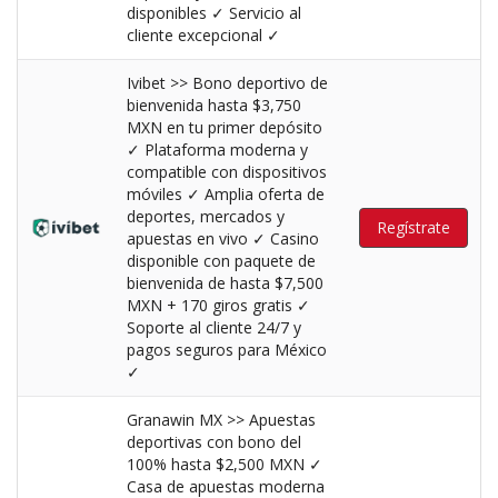
disponibles ✓ Servicio al
cliente excepcional ✓
Ivibet >> Bono deportivo de
bienvenida hasta $3,750
MXN en tu primer depósito
✓ Plataforma moderna y
compatible con dispositivos
móviles ✓ Amplia oferta de
deportes, mercados y
Regístrate
apuestas en vivo ✓ Casino
disponible con paquete de
bienvenida de hasta $7,500
MXN + 170 giros gratis ✓
Soporte al cliente 24/7 y
pagos seguros para México
✓
Granawin MX >> Apuestas
deportivas con bono del
100% hasta $2,500 MXN ✓
Casa de apuestas moderna