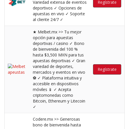
Variedad extensa de eventos
Regístrate
deportivos ✓ Opciones de
apuestas en vivo ✓ Soporte
al cliente 24/7 ✓
★ Melbet.mx >> Tu mejor
opción para apuestas
deportivas / casino ✓ Bono
de bienvenida del 100 %
hasta $3,500 MXN para tus
apuestas deportivas ✓ Gran
variedad de deportes,
Regístrate
mercados y eventos en vivo
⚽️ ✓ Plataforma intuitiva y
accesible en dispositivos
móviles 📱 ✓ Acepta
criptomonedas como
Bitcoin, Ethereum y Litecoin
✓
Codere.mx >> Generosas
bono de bienvenida hasta