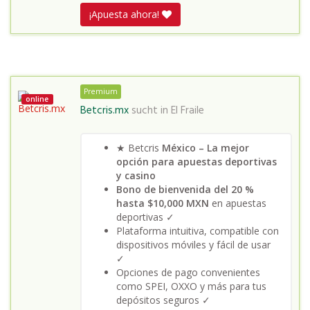
¡Apuesta ahora!
Premium
online
Betcris.mx
sucht in
El Fraile
★ Betcris
México – La mejor
opción para apuestas deportivas
y casino
Bono de bienvenida del 20 %
hasta $10,000 MXN
en apuestas
deportivas ✓
Plataforma intuitiva, compatible con
dispositivos móviles y fácil de usar
✓
Opciones de pago convenientes
como SPEI, OXXO y más para tus
depósitos seguros ✓