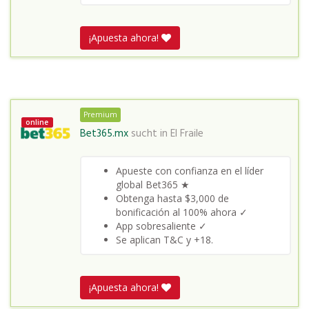
¡Apuesta ahora!
Premium
online
Bet365.mx
sucht in
El Fraile
Apueste con confianza en el líder
global Bet365 ★
Obtenga hasta $3,000 de
bonificación al 100% ahora ✓
App sobresaliente ✓
Se aplican T&C y +18.
¡Apuesta ahora!