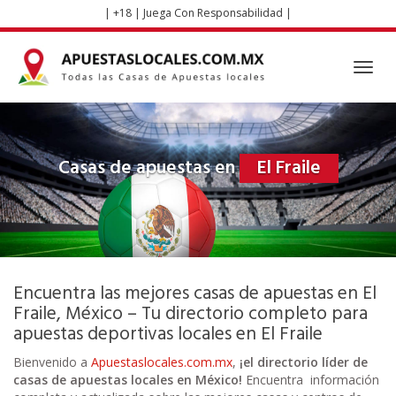
Skip
| +18 | Juega Con Responsabilidad |
to
main
content
Toggl
navig
Casas de apuestas en
El Fraile
Encuentra las mejores casas de apuestas en El
Fraile, México – Tu directorio completo para
apuestas deportivas locales en El Fraile
Bienvenido a
Apuestaslocales.com.mx
,
¡el directorio líder de
casas de apuestas locales en México!
Encuentra información