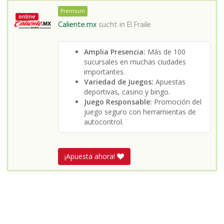
Premium
online
Caliente.mx
sucht in
El Fraile
Amplia Presencia:
Más de 100
sucursales en muchas ciudades
importantes.
Variedad de Juegos:
Apuestas
deportivas, casino y bingo.
Juego Responsable:
Promoción del
juego seguro con herramientas de
autocontrol.
¡Apuesta ahora!