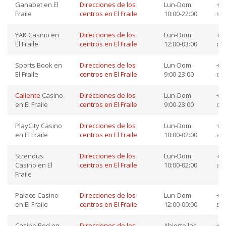
Ganabet en El
Direcciones de los
Lun-Dom
+52
Fraile
centros en El Fraile
10:00-22:00
so
YAK Casino en
Direcciones de los
Lun-Dom
+52
El Fraile
centros en El Fraile
12:00-03:00
co
Sports Book en
Direcciones de los
Lun-Dom
+52
El Fraile
centros en El Fraile
9:00-23:00
co
Caliente
Casino
Direcciones de los
Lun-Dom
+52
en El Fraile
centros en El Fraile
9:00-23:00
co
PlayCity Casino
Direcciones de los
Lun-Dom
+52
en El Fraile
centros en El Fraile
10:00-02:00
at
Strendus
Direcciones de los
Lun-Dom
+52
Casino en El
centros en El Fraile
10:00-02:00
ay
Fraile
Palace Casino
Direcciones de los
Lun-Dom
+52
en El Fraile
centros en El Fraile
12:00-00:00
so
Casino Red en
Direcciones de los
Abierto las
+52