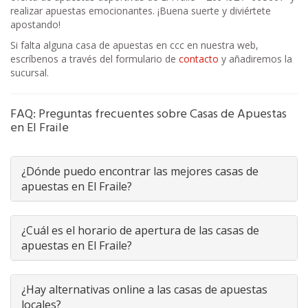
realizar apuestas emocionantes. ¡Buena suerte y diviértete
apostando!
Si falta alguna casa de apuestas en ccc en nuestra web,
escríbenos a través del formulario de
contacto
y añadiremos la
sucursal.
FAQ: Preguntas frecuentes sobre Casas de Apuestas
en El Fraile
¿Dónde puedo encontrar las mejores casas de
apuestas en El Fraile?
¿Cuál es el horario de apertura de las casas de
apuestas en El Fraile?
¿Hay alternativas online a las casas de apuestas
locales?