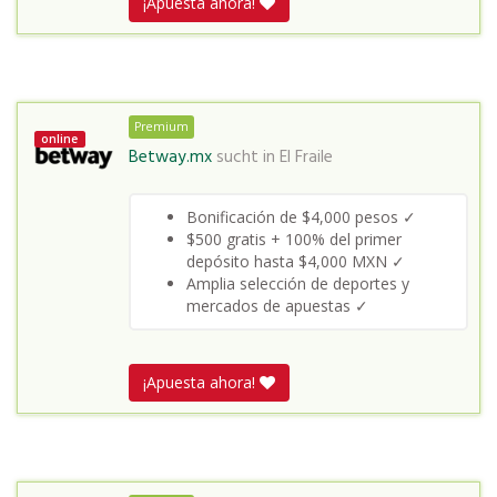
¡Apuesta ahora!
Premium
online
Betway.mx
sucht in
El Fraile
Bonificación de $4,000 pesos ✓
$500 gratis + 100% del primer
depósito hasta $4,000 MXN ✓
Amplia selección de deportes y
mercados de apuestas ✓
¡Apuesta ahora!