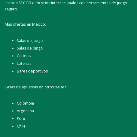
licencia SEGOB o en sitios internacionales con herramientas de juego
seguro.
Más ofertas en México:
Salas de juego
Salas de bingo
Casinos
Loterías
Bares deportivos
Casas de apuestas en otros países:
Colombia
Argentina
Perú
Chile