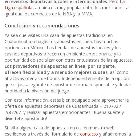
en eventos deportivos locales e internacionales
. Pero
La
Liga española
también es muy popular entre los mexicanos, al
igual que los combates de la NBA y la MMA.
Conclusión y recomendaciones
Ya sea que visites una casa de apuestas tradicional en
Cuatanhuatla o hagas tus apuestas en línea, hay muchas
opciones en México. Las tiendas de apuestas locales y los
casinos deportivos ofrecen un ambiente emocionante y la
oportunidad de socializar con otros entusiastas de las apuestas.
Los proveedores de apuestas en línea, por su parte,
ofrecen flexibilidad y a menudo mejores cuotas
, así como
atractivas ofertas de bonos. Independientemente de la opción
que elijas, asegúrate de apostar de forma responsable y de dar
prioridad a la diversión del juego.
Con esta información, estás bien equipado para aprovechar la
oferta de apuestas deportivas de Cuatanhuatla – 210702 /
-987267 y realizar apuestas emocionantes. ¡Buena suerte y
diviértete apostando!
Si falta alguna casa de apuestas en ccc en nuestra web,
escríbenos a través del formulario de
contacto
y añadiremos la