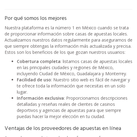
Por qué somos los mejores
Nuestra plataforma es la número 1 en México cuando se trata
de proporcionar información sobre casas de apuestas locales.
Actualizamos nuestros datos regularmente para asegurarnos de
que siempre obtengas la información más actualizada y precisa.
Estos son los beneficios de los que gozan nuestros usuarios:
Cobertura completa
: listamos casas de apuestas locales
en las principales ciudades y regiones de México,
incluyendo Ciudad de México, Guadalajara y Monterrey.
Facilidad de uso
: Nuestro sitio web es fácil de navegar y
te ofrece toda la información que necesitas en un solo
lugar.
Información exclusiva
: Proporcionamos descripciones
detalladas y reseñas reales de clientes de casinos
deportivos y agencias de apuestas para que siempre
puedas hacer la mejor elección en tu ciudad.
Ventajas de los proveedores de apuestas en línea