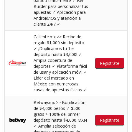
partido diariamente ✓ Bet
Builder para personalizar tus
apuestas ✓ Aplicación para
Android/iOS y atención al
cliente 24/7 ✓
Caliente.mx >> Recibe de
regalo $1,000 sin depósito
✓ ¡Duplicamos tu 1er
depósito hasta $3,000! ✓
Amplia cobertura de
Regístrate
deportes ✓ Plataforma fácil
de usar y aplicación móvil ✓
Líder del mercado en
México con numerosas
casas de apuestas físicas ✓​
Betway.mx >> Bonificación
de $4,000 pesos ✓ $500
gratis + 100% del primer
depósito hasta $4,000 MXN
Regístrate
✓ Amplia selección de
deportes y mercados de