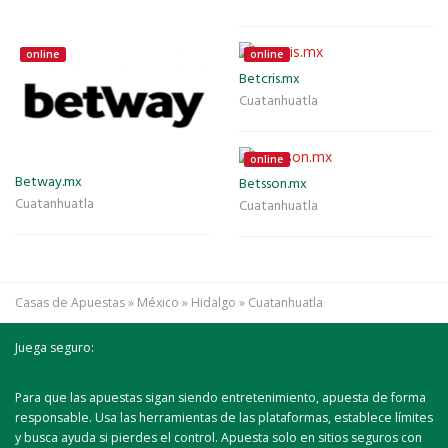
online
online
Betcris.mx
Cuatanhuatla
online
Betway.mx
Betsson.mx
Cuatanhuatla
Cuatanhuatla
Casas de Apuestas
»
México
»
Hidalgo
»
Cuatanhuatla
Juega seguro:
Para que las apuestas sigan siendo entretenimiento, apuesta de forma
responsable. Usa las herramientas de las plataformas, establece límites
y busca ayuda si pierdes el control. Apuesta solo en sitios seguros con