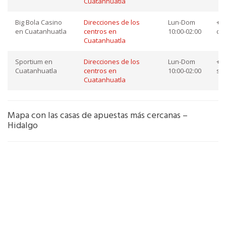
Cuatanhuatla
Big Bola Casino
Direcciones de los
Lun-Dom
+52
en Cuatanhuatla
centros en
10:00-02:00
co
Cuatanhuatla
Sportium en
Direcciones de los
Lun-Dom
+52
Cuatanhuatla
centros en
10:00-02:00
so
Cuatanhuatla
Mapa con las casas de apuestas más cercanas –
Hidalgo