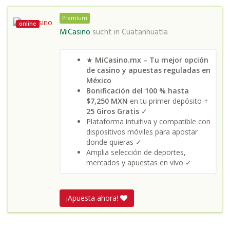
Premium
online
MiCasino
sucht in
Cuatanhuatla
★
MiCasino.mx – Tu mejor opción
de casino y apuestas reguladas en
México
Bonificación del 100 % hasta
$7,250 MXN
en tu primer depósito +
25 Giros Gratis
✓
Plataforma intuitiva y compatible con
dispositivos móviles para apostar
donde quieras ✓
Amplia selección de deportes,
mercados y apuestas en vivo ✓
¡Apuesta ahora!