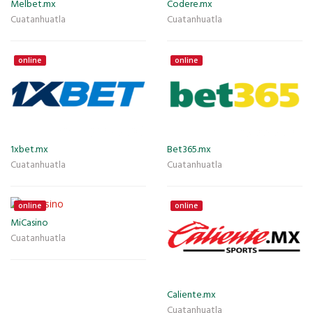
Melbet.mx
Codere.mx
Cuatanhuatla
Cuatanhuatla
online
online
1xbet.mx
Bet365.mx
Cuatanhuatla
Cuatanhuatla
online
online
MiCasino
Cuatanhuatla
Caliente.mx
Cuatanhuatla